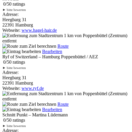
0
/
5
0
ratings
►
bitte bewerten
Adresse:
Heegbarg 31
22391 Hamburg
Webseite:
www.hagel-hair.de
1 km
von Poppenbüttel (Zentrum)
entfernt
Route
Bearbeiten
Ryf of Switzerland – Hamburg Poppenbüttel / AEZ
0
/
5
0
ratings
►
bitte bewerten
Adresse:
Heegbarg 31
22391 Hamburg
Webseite:
www.ryf.de
1 km
von Poppenbüttel (Zentrum)
entfernt
Route
Bearbeiten
Schnitt Punkt – Martina Lüdemann
0
/
5
0
ratings
►
bitte bewerten
Adresse: