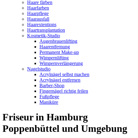
Haare färben
Haarfarben
Haarpflege
Haarausfall
Haarextentions
Haartransplantation
Kosmetik-Studio
Augenbrauenlifting
Haarentfernung
Permanent Make-up
Wimpernlifting
Wimpernverlängerung
Nagelstudio
Acrylnägel selbst machen
Acrylnägel entfernen
Barber-Shop
Fingernägel richtig feilen
Fußpflege
Maniküre
Friseur in Hamburg
Poppenbüttel und Umgebung