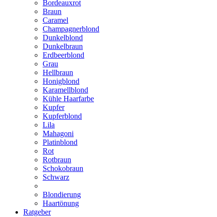
Bordeauxrot
Braun
Caramel
Champagnerblond
Dunkelblond
Dunkelbraun
Erdbeerblond
Grau
Hellbraun
Honigblond
Karamellblond
Kühle Haarfarbe
Kupfer
Kupferblond
Lila
Mahagoni
Platinblond
Rot
Rotbraun
Schokobraun
Schwarz
Blondierung
Haartönung
Ratgeber