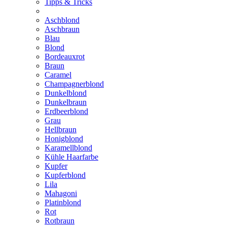
Tipps & Tricks
Aschblond
Aschbraun
Blau
Blond
Bordeauxrot
Braun
Caramel
Champagnerblond
Dunkelblond
Dunkelbraun
Erdbeerblond
Grau
Hellbraun
Honigblond
Karamellblond
Kühle Haarfarbe
Kupfer
Kupferblond
Lila
Mahagoni
Platinblond
Rot
Rotbraun