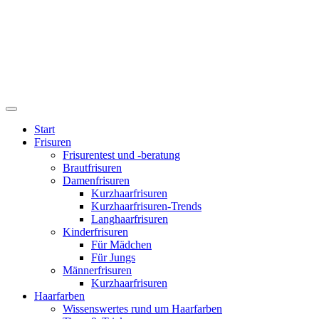
Start
Frisuren
Frisurentest und -beratung
Brautfrisuren
Damenfrisuren
Kurzhaarfrisuren
Kurzhaarfrisuren-Trends
Langhaarfrisuren
Kinderfrisuren
Für Mädchen
Für Jungs
Männerfrisuren
Kurzhaarfrisuren
Haarfarben
Wissenswertes rund um Haarfarben