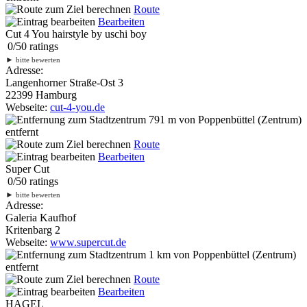
Route
Bearbeiten
Cut 4 You hairstyle by uschi boy
0
/
5
0
ratings
►
bitte bewerten
Adresse:
Langenhorner Straße-Ost 3
22399 Hamburg
Webseite:
cut-4-you.de
791 m
von Poppenbüttel (Zentrum)
entfernt
Route
Bearbeiten
Super Cut
0
/
5
0
ratings
►
bitte bewerten
Adresse:
Galeria Kaufhof
Kritenbarg 2
Webseite:
www.supercut.de
1 km
von Poppenbüttel (Zentrum)
entfernt
Route
Bearbeiten
HAGEL