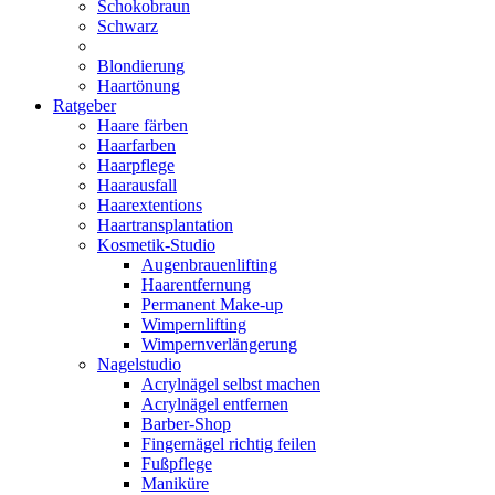
Schokobraun
Schwarz
Blondierung
Haartönung
Ratgeber
Haare färben
Haarfarben
Haarpflege
Haarausfall
Haarextentions
Haartransplantation
Kosmetik-Studio
Augenbrauenlifting
Haarentfernung
Permanent Make-up
Wimpernlifting
Wimpernverlängerung
Nagelstudio
Acrylnägel selbst machen
Acrylnägel entfernen
Barber-Shop
Fingernägel richtig feilen
Fußpflege
Maniküre