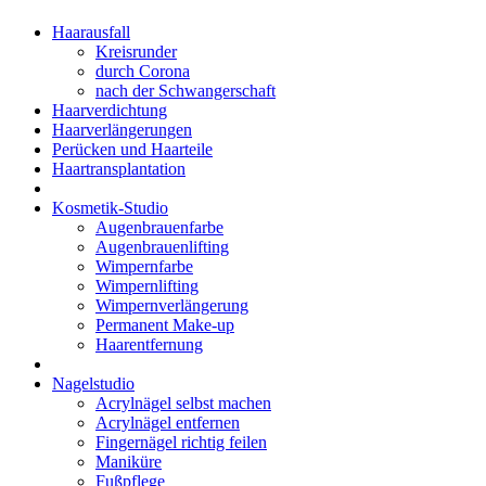
Haarausfall
Kreisrunder
durch Corona
nach der Schwangerschaft
Haarverdichtung
Haarverlängerungen
Perücken und Haarteile
Haartransplantation
Kosmetik-Studio
Augenbrauenfarbe
Augenbrauenlifting
Wimpernfarbe
Wimpernlifting
Wimpernverlängerung
Permanent Make-up
Haarentfernung
Nagelstudio
Acrylnägel selbst machen
Acrylnägel entfernen
Fingernägel richtig feilen
Maniküre
Fußpflege