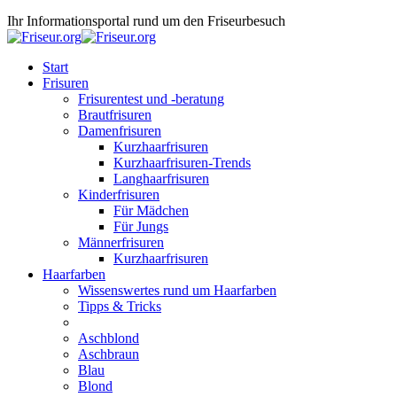
Ihr Informationsportal rund um den Friseurbesuch
Start
Frisuren
Frisurentest und -beratung
Brautfrisuren
Damenfrisuren
Kurzhaarfrisuren
Kurzhaarfrisuren-Trends
Langhaarfrisuren
Kinderfrisuren
Für Mädchen
Für Jungs
Männerfrisuren
Kurzhaarfrisuren
Haarfarben
Wissenswertes rund um Haarfarben
Tipps & Tricks
Aschblond
Aschbraun
Blau
Blond