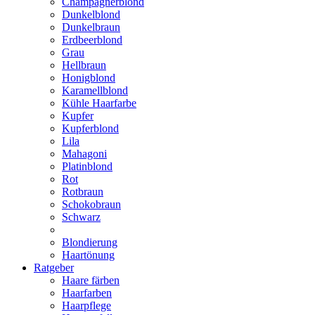
Champagnerblond
Dunkelblond
Dunkelbraun
Erdbeerblond
Grau
Hellbraun
Honigblond
Karamellblond
Kühle Haarfarbe
Kupfer
Kupferblond
Lila
Mahagoni
Platinblond
Rot
Rotbraun
Schokobraun
Schwarz
Blondierung
Haartönung
Ratgeber
Haare färben
Haarfarben
Haarpflege