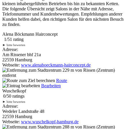
kleinen inhabergeführten Betrieben bis hin zu bekannten Ketten.
Die folgende Übersicht zeigt Salons in der Nähe mit Adresse,
Telefonnummer und Kundenbewertungen. Empfehlungen anderer
Kunden helfen dabei, den richtigen Salon für den nächsten Besuch
zu finden.
Alena Böckmann Hairconcept
1
/
5
1
rating
►
bitte bewerten
Adresse:
Am Rissener bhf 21a
22559 Hamburg
Webseite:
www.alenaboeckmann-hairconcept.de
229 m
von Rissen (Zentrum)
entfernt
Route
Bearbeiten
Wuschelkopf
0
/
5
0
ratings
►
bitte bewerten
Adresse:
Wedeler Landstraße 48
22559 Hamburg
Webseite:
www.wuschelkopf-hamburg.de
288 m
von Rissen (Zentrum)