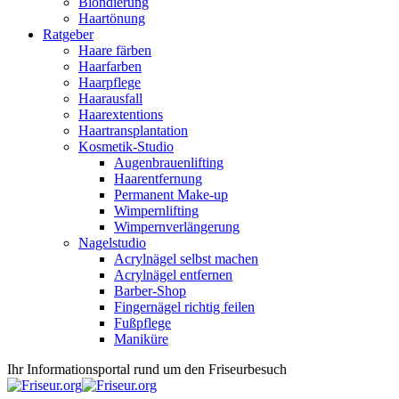
Blondierung
Haartönung
Ratgeber
Haare färben
Haarfarben
Haarpflege
Haarausfall
Haarextentions
Haartransplantation
Kosmetik-Studio
Augenbrauenlifting
Haarentfernung
Permanent Make-up
Wimpernlifting
Wimpernverlängerung
Nagelstudio
Acrylnägel selbst machen
Acrylnägel entfernen
Barber-Shop
Fingernägel richtig feilen
Fußpflege
Maniküre
Ihr Informationsportal rund um den Friseurbesuch