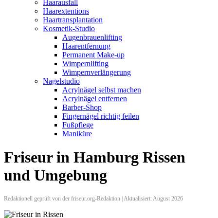
Haarausfall
Haarextentions
Haartransplantation
Kosmetik-Studio
Augenbrauenlifting
Haarentfernung
Permanent Make-up
Wimpernlifting
Wimpernverlängerung
Nagelstudio
Acrylnägel selbst machen
Acrylnägel entfernen
Barber-Shop
Fingernägel richtig feilen
Fußpflege
Maniküre
Friseur in Hamburg Rissen
und Umgebung
Redaktionell geprüft von der friseur.org-Redaktion | Aktualisiert: August 2026