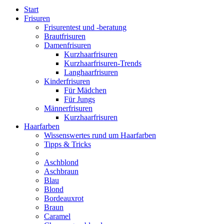
Start
Frisuren
Frisurentest und -beratung
Brautfrisuren
Damenfrisuren
Kurzhaarfrisuren
Kurzhaarfrisuren-Trends
Langhaarfrisuren
Kinderfrisuren
Für Mädchen
Für Jungs
Männerfrisuren
Kurzhaarfrisuren
Haarfarben
Wissenswertes rund um Haarfarben
Tipps & Tricks
Aschblond
Aschbraun
Blau
Blond
Bordeauxrot
Braun
Caramel