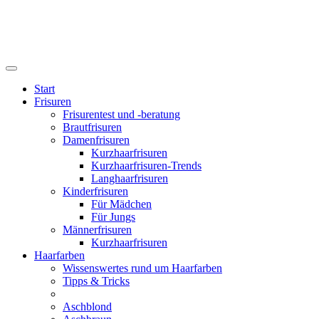
Start
Frisuren
Frisurentest und -beratung
Brautfrisuren
Damenfrisuren
Kurzhaarfrisuren
Kurzhaarfrisuren-Trends
Langhaarfrisuren
Kinderfrisuren
Für Mädchen
Für Jungs
Männerfrisuren
Kurzhaarfrisuren
Haarfarben
Wissenswertes rund um Haarfarben
Tipps & Tricks
Aschblond