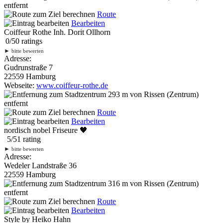
entfernt
Route
Bearbeiten
Coiffeur Rothe Inh. Dorit Ollhorn
0
/
5
0
ratings
►
bitte bewerten
Adresse:
Gudrunstraße 7
22559 Hamburg
Webseite:
www.coiffeur-rothe.de
293 m
von Rissen (Zentrum)
entfernt
Route
Bearbeiten
nordisch nobel Friseure 🖤
5
/
5
1
rating
►
bitte bewerten
Adresse:
Wedeler Landstraße 36
22559 Hamburg
316 m
von Rissen (Zentrum)
entfernt
Route
Bearbeiten
Style by Heiko Hahn