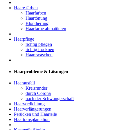
Haare färben
Haarfarben
Haartönung
Blondierung
Haarfarbe abmattieren
Haarpflege
richtig pflegen
richtig trocknen
Haarewaschen
Haarprobleme & Lösungen
Haarausfall
Kreisrunder
durch Corona
nach der Schwangerschaft
Haarverdichtung
Haarverlängerungen
Perücken und Haarteile
Haartransplantation
Kosmetik-Studio