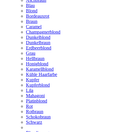
Aschbraun
Blau
Blond
Bordeauxrot
Braun
Caramel
Champagnerblond
Dunkelblond
Dunkelbraun
Erdbeerblond
Grau
Hellbraun
Honigblond
Karamellblond
Kühle Haarfarbe
Kupfer
Kupferblond
Lila
Mahagoni
Platinblond
Rot
Rotbraun
Schokobraun
Schwarz