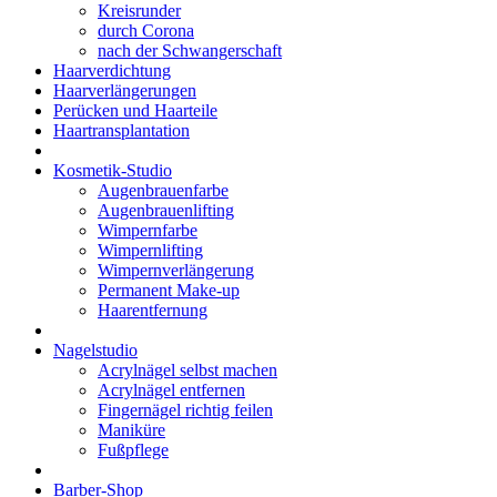
Kreisrunder
durch Corona
nach der Schwangerschaft
Haarverdichtung
Haarverlängerungen
Perücken und Haarteile
Haartransplantation
Kosmetik-Studio
Augenbrauenfarbe
Augenbrauenlifting
Wimpernfarbe
Wimpernlifting
Wimpernverlängerung
Permanent Make-up
Haarentfernung
Nagelstudio
Acrylnägel selbst machen
Acrylnägel entfernen
Fingernägel richtig feilen
Maniküre
Fußpflege
Barber-Shop