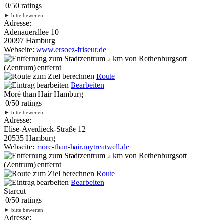
0
/
5
0
ratings
►
bitte bewerten
Adresse:
Adenauerallee 10
20097 Hamburg
Webseite:
www.ersoez-friseur.de
2 km
von Rothenburgsort
(Zentrum) entfernt
Route
Bearbeiten
Morè than Hair Hamburg
0
/
5
0
ratings
►
bitte bewerten
Adresse:
Elise-Averdieck-Straße 12
20535 Hamburg
Webseite:
more-than-hair.mytreatwell.de
2 km
von Rothenburgsort
(Zentrum) entfernt
Route
Bearbeiten
Starcut
0
/
5
0
ratings
►
bitte bewerten
Adresse: