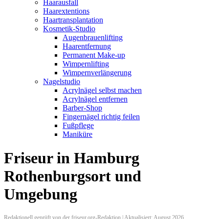
Haarausfall
Haarextentions
Haartransplantation
Kosmetik-Studio
Augenbrauenlifting
Haarentfernung
Permanent Make-up
Wimpernlifting
Wimpernverlängerung
Nagelstudio
Acrylnägel selbst machen
Acrylnägel entfernen
Barber-Shop
Fingernägel richtig feilen
Fußpflege
Maniküre
Friseur in Hamburg
Rothenburgsort und
Umgebung
Redaktionell geprüft von der friseur.org-Redaktion | Aktualisiert: August 2026