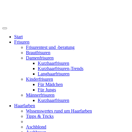
Start
Frisuren
Frisurentest und -beratung
Brautfrisuren
Damenfrisuren
Kurzhaarfrisuren
Kurzhaarfrisuren-Trends
Langhaarfrisuren
Kinderfrisuren
Für Mädchen
Für Jungs
Männerfrisuren
Kurzhaarfrisuren
Haarfarben
Wissenswertes rund um Haarfarben
Tipps & Tricks
Aschblond