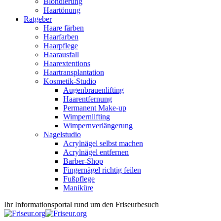
Blondierung
Haartönung
Ratgeber
Haare färben
Haarfarben
Haarpflege
Haarausfall
Haarextentions
Haartransplantation
Kosmetik-Studio
Augenbrauenlifting
Haarentfernung
Permanent Make-up
Wimpernlifting
Wimpernverlängerung
Nagelstudio
Acrylnägel selbst machen
Acrylnägel entfernen
Barber-Shop
Fingernägel richtig feilen
Fußpflege
Maniküre
Ihr Informationsportal rund um den Friseurbesuch