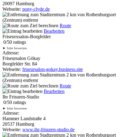
20097 Hamburg
Webseite:
pony-clyde.de
2 km
von Rothenburgsort
(Zentrum) entfernt
Route
Bearbeiten
Friseurxsalon-Borgfelder
0
/
5
0
ratings
►
bitte bewerten
Adresse:
Friseursalon Gökay
Borgfelder Str. 84
Webseite:
friseursalon-gokay.business.site
2 km
von Rothenburgsort
(Zentrum) entfernt
Route
Bearbeiten
Ihr Frisuren-Studio
0
/
5
0
ratings
►
bitte bewerten
Adresse:
Hammer Landstraße 4
20537 Hamburg
Webseite:
www.ihr-frisuren-studio.de
2 km
von Rothenburgsort