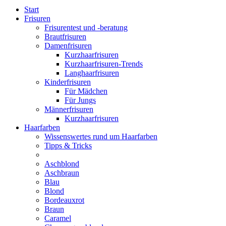
Start
Frisuren
Frisurentest und -beratung
Brautfrisuren
Damenfrisuren
Kurzhaarfrisuren
Kurzhaarfrisuren-Trends
Langhaarfrisuren
Kinderfrisuren
Für Mädchen
Für Jungs
Männerfrisuren
Kurzhaarfrisuren
Haarfarben
Wissenswertes rund um Haarfarben
Tipps & Tricks
Aschblond
Aschbraun
Blau
Blond
Bordeauxrot
Braun
Caramel