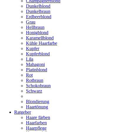
Champagnerblond
Dunkelblond
Dunkelbraun
Erdbeerblond
Grau
Hellbraun
Honigblond
Karamellblond
Kühle Haarfarbe
Kupfer
Kupferblond
Lila
Mahagoni
Platinblond
Rot
Rotbraun
Schokobraun
Schwarz
Blondierung
Haartönung
Ratgeber
Haare färben
Haarfarben
Haarpflege