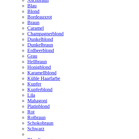
Aschbraun
Blau
Blond
Bordeauxrot
Braun
Caramel
Champagnerblond
Dunkelblond
Dunkelbraun
Erdbeerblond
Grau
Hellbraun
Honigblond
Karamellblond
Kühle Haarfarbe
Kupfer
Kupferblond
Lila
Mahagoni
Platinblond
Rot
Rotbraun
Schokobraun
Schwarz