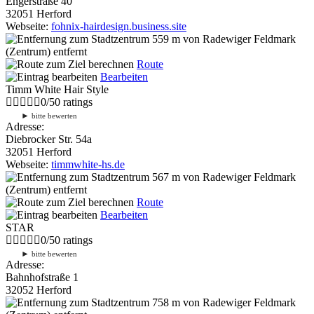
Engerstraße 40
32051 Herford
Webseite:
fohnix-hairdesign.business.site
559 m
von Radewiger Feldmark
(Zentrum) entfernt
Route
Bearbeiten
Timm White Hair Style
0
/
5
0
ratings
►
bitte bewerten
Adresse:
Diebrocker Str. 54a
32051 Herford
Webseite:
timmwhite-hs.de
567 m
von Radewiger Feldmark
(Zentrum) entfernt
Route
Bearbeiten
STAR
0
/
5
0
ratings
►
bitte bewerten
Adresse:
Bahnhofstraße 1
32052 Herford
758 m
von Radewiger Feldmark