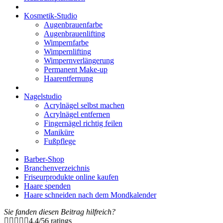
Kosmetik-Studio
Augenbrauenfarbe
Augenbrauenlifting
Wimpernfarbe
Wimpernlifting
Wimpernverlängerung
Permanent Make-up
Haarentfernung
Nagelstudio
Acrylnägel selbst machen
Acrylnägel entfernen
Fingernägel richtig feilen
Maniküre
Fußpflege
Barber-Shop
Branchenverzeichnis
Friseurprodukte online kaufen
Haare spenden
Haare schneiden nach dem Mondkalender
Sie fanden diesen Beitrag hilfreich?
4.4
/
5
6
ratings