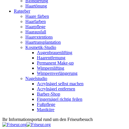
Blondierung
Haartönung
Ratgeber
Haare färben
Haarfarben
Haarpflege
Haarausfall
Haarextentions
Haartransplantation
Kosmetik-Studio
Augenbrauenlifting
Haarentfernung
Permanent Make-up
Wimpernlifting
Wimpernverlängerung
Nagelstudio
Acrylnägel selbst machen
Acrylnägel entfernen
Barber-Shop
Fingernägel richtig feilen
Fußpflege
Maniküre
Ihr Informationsportal rund um den Friseurbesuch