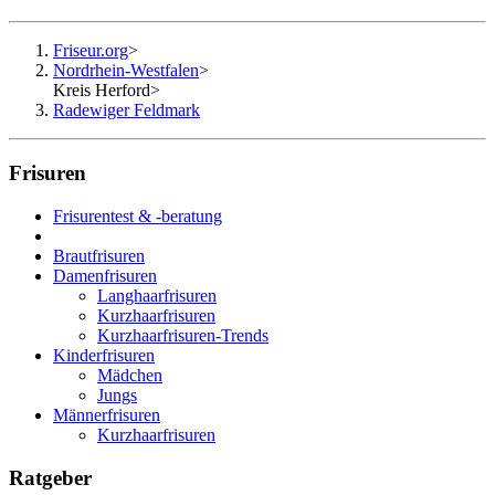
Friseur.org
>
Nordrhein-Westfalen
>
Kreis Herford
>
Radewiger Feldmark
Frisuren
Frisurentest & -beratung
Brautfrisuren
Damenfrisuren
Langhaarfrisuren
Kurzhaarfrisuren
Kurzhaarfrisuren-Trends
Kinderfrisuren
Mädchen
Jungs
Männerfrisuren
Kurzhaarfrisuren
Ratgeber