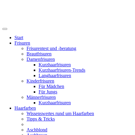
Start
Frisuren
Frisurentest und -beratung
Brautfrisuren
Damenfrisuren
Kurzhaarfrisuren
Kurzhaarfrisuren-Trends
Langhaarfrisuren
Kinderfrisuren
Für Mädchen
Für Jungs
Männerfrisuren
Kurzhaarfrisuren
Haarfarben
Wissenswertes rund um Haarfarben
Tipps & Tricks
Aschblond