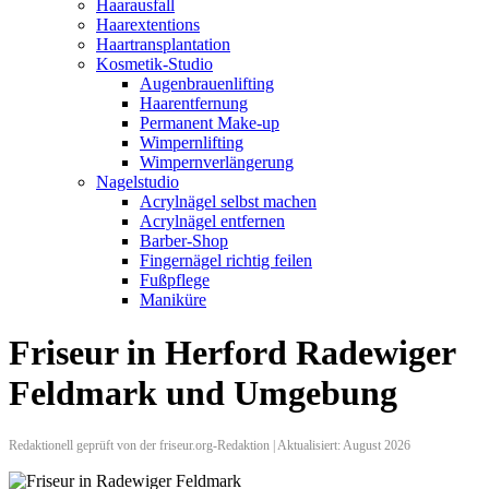
Haarausfall
Haarextentions
Haartransplantation
Kosmetik-Studio
Augenbrauenlifting
Haarentfernung
Permanent Make-up
Wimpernlifting
Wimpernverlängerung
Nagelstudio
Acrylnägel selbst machen
Acrylnägel entfernen
Barber-Shop
Fingernägel richtig feilen
Fußpflege
Maniküre
Friseur in Herford Radewiger
Feldmark und Umgebung
Redaktionell geprüft von der friseur.org-Redaktion | Aktualisiert: August 2026