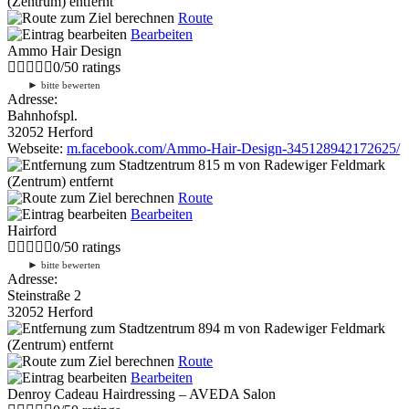
(Zentrum) entfernt
Route
Bearbeiten
Ammo Hair Design
0
/
5
0
ratings
►
bitte bewerten
Adresse:
Bahnhofspl.
32052 Herford
Webseite:
m.facebook.com/Ammo-Hair-Design-345128942172625/
815 m
von Radewiger Feldmark
(Zentrum) entfernt
Route
Bearbeiten
Hairford
0
/
5
0
ratings
►
bitte bewerten
Adresse:
Steinstraße 2
32052 Herford
894 m
von Radewiger Feldmark
(Zentrum) entfernt
Route
Bearbeiten
Denroy Cadeau Hairdressing – AVEDA Salon