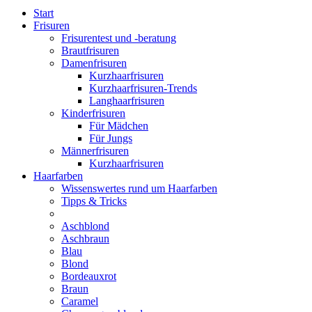
Start
Frisuren
Frisurentest und -beratung
Brautfrisuren
Damenfrisuren
Kurzhaarfrisuren
Kurzhaarfrisuren-Trends
Langhaarfrisuren
Kinderfrisuren
Für Mädchen
Für Jungs
Männerfrisuren
Kurzhaarfrisuren
Haarfarben
Wissenswertes rund um Haarfarben
Tipps & Tricks
Aschblond
Aschbraun
Blau
Blond
Bordeauxrot
Braun
Caramel