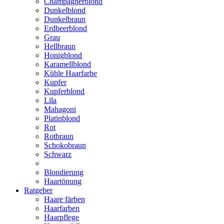
Champagnerblond
Dunkelblond
Dunkelbraun
Erdbeerblond
Grau
Hellbraun
Honigblond
Karamellblond
Kühle Haarfarbe
Kupfer
Kupferblond
Lila
Mahagoni
Platinblond
Rot
Rotbraun
Schokobraun
Schwarz
Blondierung
Haartönung
Ratgeber
Haare färben
Haarfarben
Haarpflege