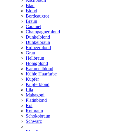
Aschbraun
Blau
Blond
Bordeauxrot
Braun
Caramel
Champagnerblond
Dunkelblond
Dunkelbraun
Erdbeerblond
Grau
Hellbraun
Honigblond
Karamellblond
Kühle Haarfarbe
Kupfer
Kupferblond
Lila
Mahagoni
Platinblond
Rot
Rotbraun
Schokobraun
Schwarz