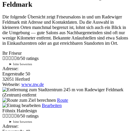
Feldmark
Die folgende Übersicht zeigt Friseursalons in und um Radewiger
Feldmark mit Adresse und Kontaktdaten. Da die Auswahl in
kleineren Orten manchmal begrenzt ist, lohnt sich auch ein Blick in
die Umgebung — gute Salons aus Nachbargemeinden sind oft nur
wenige Kilometer entfernt. Bekannte Anlaufstellen sind etwa Salons
in Einkaufszentren oder an gut erreichbaren Standorten im Ort.
Ihr Friseur
0
/
5
0
ratings
►
bitte bewerten
Adresse:
Engerstraße 50
32051 Herford
Webseite:
www.nw.de
245 m
von Radewiger Feldmark
(Zentrum) entfernt
Route
Bearbeiten
Föhnix Hairdesign
0
/
5
0
ratings
►
bitte bewerten
Adresse: