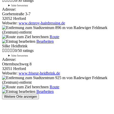
0
/
5
0
ratings
►
bitte bewerten
Adresse:
Goebenstraße 3-7
32052 Herford
Webseite:
www.denroy-hairdressing.de
896 m
von Radewiger Feldmark
(Zentrum) entfernt
Route
Bearbeiten
Silke Heidbrink
0
/
5
0
ratings
►
bitte bewerten
Adresse:
Otternbuschweg 8
32051 Herford
Webseite:
www.friseur-heidbrink.de
925 m
von Radewiger Feldmark
(Zentrum) entfernt
Route
Bearbeiten
Weitere Orte anzeigen