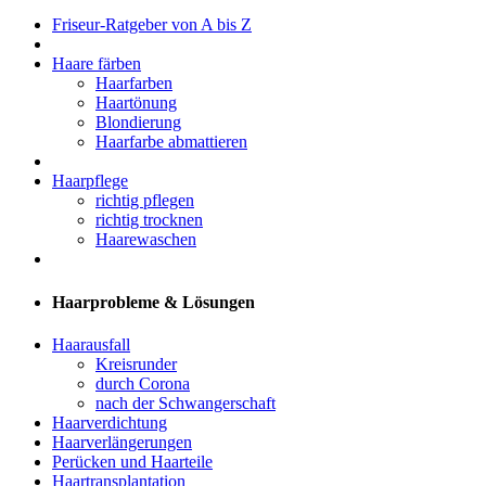
Friseur-Ratgeber von A bis Z
Haare färben
Haarfarben
Haartönung
Blondierung
Haarfarbe abmattieren
Haarpflege
richtig pflegen
richtig trocknen
Haarewaschen
Haarprobleme & Lösungen
Haarausfall
Kreisrunder
durch Corona
nach der Schwangerschaft
Haarverdichtung
Haarverlängerungen
Perücken und Haarteile
Haartransplantation