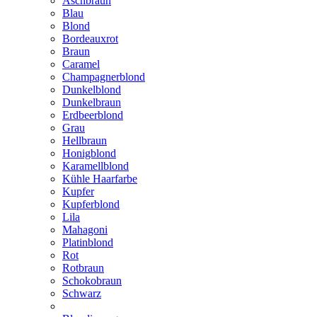
Aschbraun
Blau
Blond
Bordeauxrot
Braun
Caramel
Champagnerblond
Dunkelblond
Dunkelbraun
Erdbeerblond
Grau
Hellbraun
Honigblond
Karamellblond
Kühle Haarfarbe
Kupfer
Kupferblond
Lila
Mahagoni
Platinblond
Rot
Rotbraun
Schokobraun
Schwarz