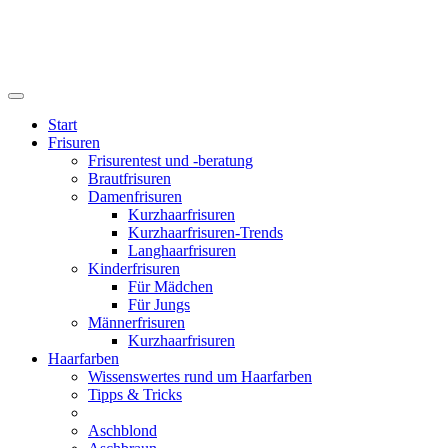
Start
Frisuren
Frisurentest und -beratung
Brautfrisuren
Damenfrisuren
Kurzhaarfrisuren
Kurzhaarfrisuren-Trends
Langhaarfrisuren
Kinderfrisuren
Für Mädchen
Für Jungs
Männerfrisuren
Kurzhaarfrisuren
Haarfarben
Wissenswertes rund um Haarfarben
Tipps & Tricks
Aschblond