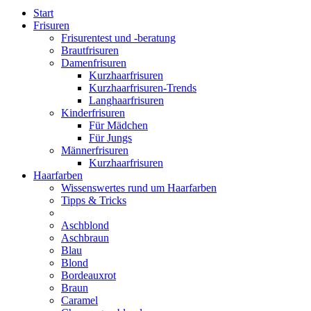
Start
Frisuren
Frisurentest und -beratung
Brautfrisuren
Damenfrisuren
Kurzhaarfrisuren
Kurzhaarfrisuren-Trends
Langhaarfrisuren
Kinderfrisuren
Für Mädchen
Für Jungs
Männerfrisuren
Kurzhaarfrisuren
Haarfarben
Wissenswertes rund um Haarfarben
Tipps & Tricks
Aschblond
Aschbraun
Blau
Blond
Bordeauxrot
Braun
Caramel