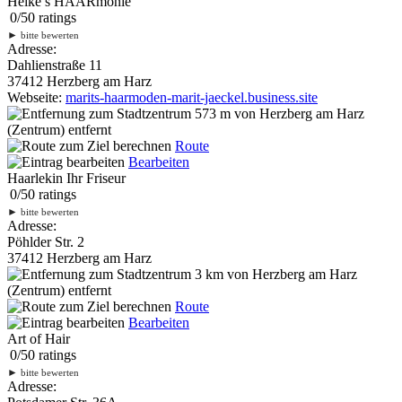
Heike’s HAARmonie
0
/
5
0
ratings
►
bitte bewerten
Adresse:
Dahlienstraße 11
37412 Herzberg am Harz
Webseite:
marits-haarmoden-marit-jaeckel.business.site
573 m
von Herzberg am Harz
(Zentrum) entfernt
Route
Bearbeiten
Haarlekin Ihr Friseur
0
/
5
0
ratings
►
bitte bewerten
Adresse:
Pöhlder Str. 2
37412 Herzberg am Harz
3 km
von Herzberg am Harz
(Zentrum) entfernt
Route
Bearbeiten
Art of Hair
0
/
5
0
ratings
►
bitte bewerten
Adresse: