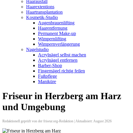
Haarausfall
Haarextentions
Haartransplantation
Kosmetik-Studio
Augenbrauenlifting
Haarentfernung
Permanent Make-up
Wimpernlifting
Wimpernverlängerung
Nagelstudio
Acrylnägel selbst machen
Acrylnägel entfernen
Barber-Shop
Fingernägel richtig feilen
Fußpflege
Maniküre
Friseur in Herzberg am Harz
und Umgebung
Redaktionell geprüft von der friseur.org-Redaktion | Aktualisiert: August 2026