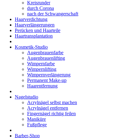
Kreisrunder
durch Corona
nach der Schwangerschaft
Haarverdichtung
Haarverlängerungen
Perücken und Haarteile
Haartransplantation
Kosmetik-Studio
Augenbrauenfarbe
Augenbrauenlifting
Wimpernfarbe
Wimpernlifting
Wimpernverlängerung
Permanent Make-up
Haarentfernung
Nagelstudio
Acrylnägel selbst machen
Acrylnägel entfernen
Fingernägel richtig feilen
Maniküre
Fußpflege
Barber-Shop