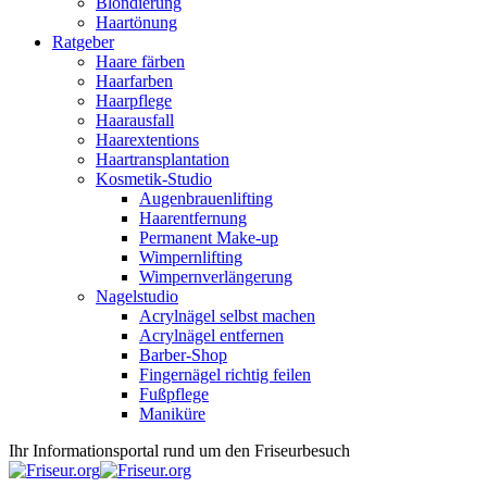
Blondierung
Haartönung
Ratgeber
Haare färben
Haarfarben
Haarpflege
Haarausfall
Haarextentions
Haartransplantation
Kosmetik-Studio
Augenbrauenlifting
Haarentfernung
Permanent Make-up
Wimpernlifting
Wimpernverlängerung
Nagelstudio
Acrylnägel selbst machen
Acrylnägel entfernen
Barber-Shop
Fingernägel richtig feilen
Fußpflege
Maniküre
Ihr Informationsportal rund um den Friseurbesuch