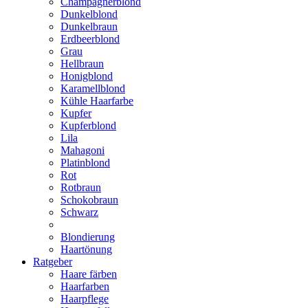
Champagnerblond
Dunkelblond
Dunkelbraun
Erdbeerblond
Grau
Hellbraun
Honigblond
Karamellblond
Kühle Haarfarbe
Kupfer
Kupferblond
Lila
Mahagoni
Platinblond
Rot
Rotbraun
Schokobraun
Schwarz
Blondierung
Haartönung
Ratgeber
Haare färben
Haarfarben
Haarpflege