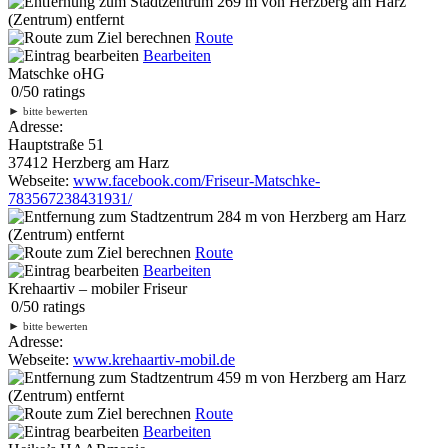
269 m
von Herzberg am Harz
(Zentrum) entfernt
Route
Bearbeiten
Matschke oHG
0
/
5
0
ratings
►
bitte bewerten
Adresse:
Hauptstraße 51
37412 Herzberg am Harz
Webseite:
www.facebook.com/Friseur-Matschke-
783567238431931/
284 m
von Herzberg am Harz
(Zentrum) entfernt
Route
Bearbeiten
Krehaartiv – mobiler Friseur
0
/
5
0
ratings
►
bitte bewerten
Adresse:
Webseite:
www.krehaartiv-mobil.de
459 m
von Herzberg am Harz
(Zentrum) entfernt
Route
Bearbeiten