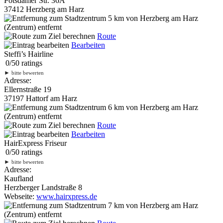
Potsdamer Str. 36A
37412 Herzberg am Harz
5 km
von Herzberg am Harz
(Zentrum) entfernt
Route
Bearbeiten
Steffi’s Hairline
0
/
5
0
ratings
►
bitte bewerten
Adresse:
Ellernstraße 19
37197 Hattorf am Harz
6 km
von Herzberg am Harz
(Zentrum) entfernt
Route
Bearbeiten
HairExpress Friseur
0
/
5
0
ratings
►
bitte bewerten
Adresse:
Kaufland
Herzberger Landstraße 8
Webseite:
www.hairxpress.de
7 km
von Herzberg am Harz
(Zentrum) entfernt