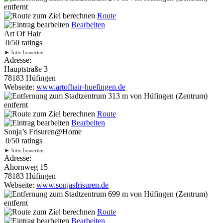
entfernt
Route
Bearbeiten
Art Of Hair
0
/
5
0
ratings
►
bitte bewerten
Adresse:
Hauptstraße 3
78183 Hüfingen
Webseite:
www.artofhair-huefingen.de
313 m
von Hüfingen (Zentrum)
entfernt
Route
Bearbeiten
Sonja’s Frisuren@Home
0
/
5
0
ratings
►
bitte bewerten
Adresse:
Ahornweg 15
78183 Hüfingen
Webseite:
www.sonjasfrisuren.de
699 m
von Hüfingen (Zentrum)
entfernt
Route
Bearbeiten