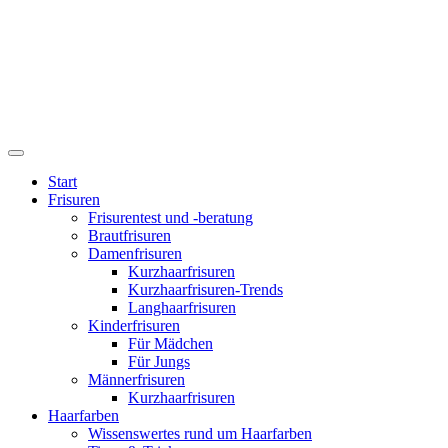
Start
Frisuren
Frisurentest und -beratung
Brautfrisuren
Damenfrisuren
Kurzhaarfrisuren
Kurzhaarfrisuren-Trends
Langhaarfrisuren
Kinderfrisuren
Für Mädchen
Für Jungs
Männerfrisuren
Kurzhaarfrisuren
Haarfarben
Wissenswertes rund um Haarfarben