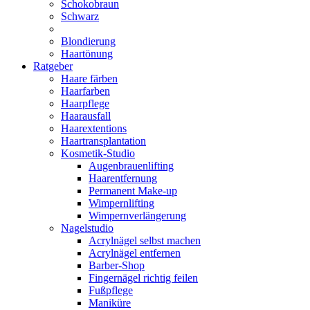
Schokobraun
Schwarz
Blondierung
Haartönung
Ratgeber
Haare färben
Haarfarben
Haarpflege
Haarausfall
Haarextentions
Haartransplantation
Kosmetik-Studio
Augenbrauenlifting
Haarentfernung
Permanent Make-up
Wimpernlifting
Wimpernverlängerung
Nagelstudio
Acrylnägel selbst machen
Acrylnägel entfernen
Barber-Shop
Fingernägel richtig feilen
Fußpflege
Maniküre