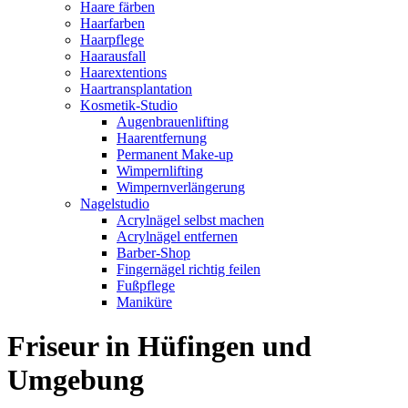
Haare färben
Haarfarben
Haarpflege
Haarausfall
Haarextentions
Haartransplantation
Kosmetik-Studio
Augenbrauenlifting
Haarentfernung
Permanent Make-up
Wimpernlifting
Wimpernverlängerung
Nagelstudio
Acrylnägel selbst machen
Acrylnägel entfernen
Barber-Shop
Fingernägel richtig feilen
Fußpflege
Maniküre
Friseur in Hüfingen und
Umgebung