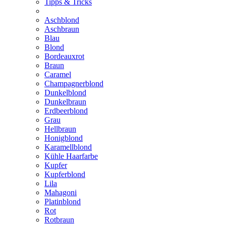
Tipps & Tricks
Aschblond
Aschbraun
Blau
Blond
Bordeauxrot
Braun
Caramel
Champagnerblond
Dunkelblond
Dunkelbraun
Erdbeerblond
Grau
Hellbraun
Honigblond
Karamellblond
Kühle Haarfarbe
Kupfer
Kupferblond
Lila
Mahagoni
Platinblond
Rot
Rotbraun