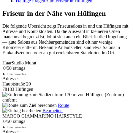
Häufige Fragen zum Friseur in Hüfingen
Friseur in der Nähe von Hüfingen
Die folgende Übersicht zeigt Friseursalons in und um Hüfingen mit
Adresse und Kontaktdaten. Da die Auswahl in kleineren Orten
manchmal begrenzt ist, lohnt sich auch ein Blick in die Umgebung
— gute Salons aus Nachbargemeinden sind oft nur wenige
Kilometer entfernt. Bekannte Anlaufstellen sind etwa Salons in
Einkaufszentren oder an gut erreichbaren Standorten im Ort.
HaarStudio Murat
0
/
5
0
ratings
►
bitte bewerten
Adresse:
Hauptstraße 20
78183 Hüfingen
170 m
von Hüfingen (Zentrum)
entfernt
Route
Bearbeiten
MARCO GIAMMARINO HAIRSTYLE
0
/
5
0
ratings
►
bitte bewerten
Adresse: