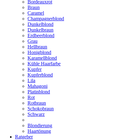
Bordeauxrot
Braun
Caramel
Champagnerblond
Dunkelblond
Dunkelbraun
Erdbeerblond
Grau
Hellbraun
Honigblond
Karamellblond
Kühle Haarfarbe
Kupfer
Kupferblond
Lila
Mahagoni
Platinblond
Rot
Rotbraun
Schokobraun
Schwarz
Blondierung
Haartönung
Ratgeber