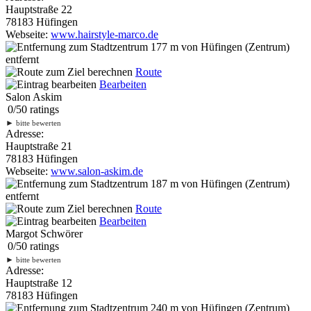
Hauptstraße 22
78183 Hüfingen
Webseite:
www.hairstyle-marco.de
177 m
von Hüfingen (Zentrum)
entfernt
Route
Bearbeiten
Salon Askim
0
/
5
0
ratings
►
bitte bewerten
Adresse:
Hauptstraße 21
78183 Hüfingen
Webseite:
www.salon-askim.de
187 m
von Hüfingen (Zentrum)
entfernt
Route
Bearbeiten
Margot Schwörer
0
/
5
0
ratings
►
bitte bewerten
Adresse:
Hauptstraße 12
78183 Hüfingen
240 m
von Hüfingen (Zentrum)