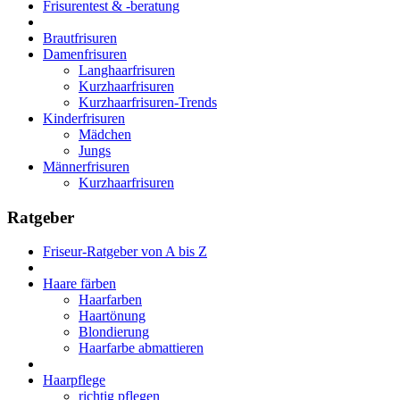
Frisurentest & -beratung
Brautfrisuren
Damenfrisuren
Langhaarfrisuren
Kurzhaarfrisuren
Kurzhaarfrisuren-Trends
Kinderfrisuren
Mädchen
Jungs
Männerfrisuren
Kurzhaarfrisuren
Ratgeber
Friseur-Ratgeber von A bis Z
Haare färben
Haarfarben
Haartönung
Blondierung
Haarfarbe abmattieren
Haarpflege
richtig pflegen