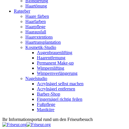
Blondierung
Haartönung
Ratgeber
Haare färben
Haarfarben
Haarpflege
Haarausfall
Haarextentions
Haartransplantation
Kosmetik-Studio
Augenbrauenlifting
Haarentfernung
Permanent Make-up
Wimpernlifting
Wimpernverlängerung
Nagelstudio
Acrylnägel selbst machen
Acrylnägel entfernen
Barber-Shop
Fingernägel richtig feilen
Fußpflege
Maniküre
Ihr Informationsportal rund um den Friseurbesuch