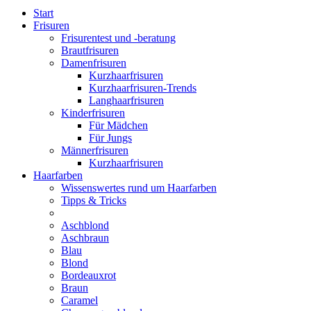
Start
Frisuren
Frisurentest und -beratung
Brautfrisuren
Damenfrisuren
Kurzhaarfrisuren
Kurzhaarfrisuren-Trends
Langhaarfrisuren
Kinderfrisuren
Für Mädchen
Für Jungs
Männerfrisuren
Kurzhaarfrisuren
Haarfarben
Wissenswertes rund um Haarfarben
Tipps & Tricks
Aschblond
Aschbraun
Blau
Blond
Bordeauxrot
Braun
Caramel