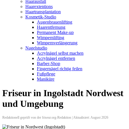
Haarausfall
Haarextentions
Haartransplantation
Kosmetik-Studio
Augenbrauenlifting
Haarentfernung
Permanent Make-up
Wimpernlifting
Wimpernverlängerung
Nagelstudio
Acrylnägel selbst machen
Acrylnägel entfernen
Barber-Shop
Fingernägel richtig feilen
Fußpflege
Maniküre
Friseur in Ingolstadt Nordwest
und Umgebung
Redaktionell geprüft von der friseur.org-Redaktion | Aktualisiert: August 2026