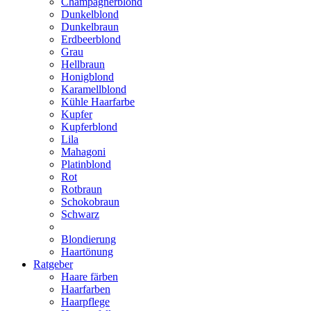
Champagnerblond
Dunkelblond
Dunkelbraun
Erdbeerblond
Grau
Hellbraun
Honigblond
Karamellblond
Kühle Haarfarbe
Kupfer
Kupferblond
Lila
Mahagoni
Platinblond
Rot
Rotbraun
Schokobraun
Schwarz
Blondierung
Haartönung
Ratgeber
Haare färben
Haarfarben
Haarpflege