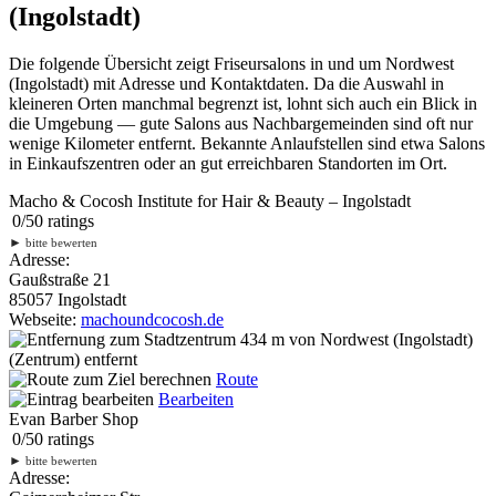
(Ingolstadt)
Die folgende Übersicht zeigt Friseursalons in und um Nordwest
(Ingolstadt) mit Adresse und Kontaktdaten. Da die Auswahl in
kleineren Orten manchmal begrenzt ist, lohnt sich auch ein Blick in
die Umgebung — gute Salons aus Nachbargemeinden sind oft nur
wenige Kilometer entfernt. Bekannte Anlaufstellen sind etwa Salons
in Einkaufszentren oder an gut erreichbaren Standorten im Ort.
Macho & Cocosh Institute for Hair & Beauty – Ingolstadt
0
/
5
0
ratings
►
bitte bewerten
Adresse:
Gaußstraße 21
85057 Ingolstadt
Webseite:
machoundcocosh.de
434 m
von Nordwest (Ingolstadt)
(Zentrum) entfernt
Route
Bearbeiten
Evan Barber Shop
0
/
5
0
ratings
►
bitte bewerten
Adresse: