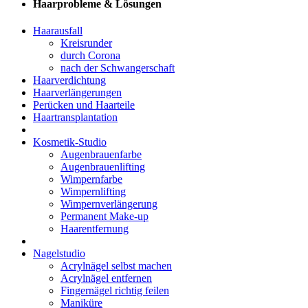
Haarprobleme & Lösungen
Haarausfall
Kreisrunder
durch Corona
nach der Schwangerschaft
Haarverdichtung
Haarverlängerungen
Perücken und Haarteile
Haartransplantation
Kosmetik-Studio
Augenbrauenfarbe
Augenbrauenlifting
Wimpernfarbe
Wimpernlifting
Wimpernverlängerung
Permanent Make-up
Haarentfernung
Nagelstudio
Acrylnägel selbst machen
Acrylnägel entfernen
Fingernägel richtig feilen
Maniküre