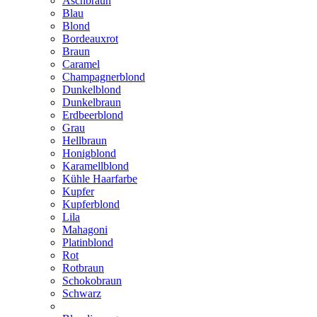
Aschbraun
Blau
Blond
Bordeauxrot
Braun
Caramel
Champagnerblond
Dunkelblond
Dunkelbraun
Erdbeerblond
Grau
Hellbraun
Honigblond
Karamellblond
Kühle Haarfarbe
Kupfer
Kupferblond
Lila
Mahagoni
Platinblond
Rot
Rotbraun
Schokobraun
Schwarz