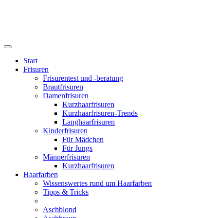
Start
Frisuren
Frisurentest und -beratung
Brautfrisuren
Damenfrisuren
Kurzhaarfrisuren
Kurzhaarfrisuren-Trends
Langhaarfrisuren
Kinderfrisuren
Für Mädchen
Für Jungs
Männerfrisuren
Kurzhaarfrisuren
Haarfarben
Wissenswertes rund um Haarfarben
Tipps & Tricks
Aschblond