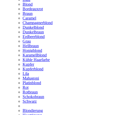
Blond
Bordeauxrot
Braun
Caramel
Champagnerblond
Dunkelblond
Dunkelbraun
Erdbeerblond
Grau
Hellbraun
Honigblond
Karamellblond
Kühle Haarfarbe
Kupfer
Kupferblond
Lila
Mahagoni
Platinblond
Rot
Rotbraun
Schokobraun
Schwarz
Blondierung