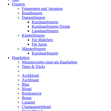
Frisuren
Frisurentest und -beratung
Brautfrisuren
Damenfrisuren
Kurzhaarfrisuren
Kurzhaarfrisuren-Trends
Langhaarfrisuren
Kinderfrisuren
Für Mädchen
Für Jungs
Männerfrisuren
Kurzhaarfrisuren
Haarfarben
Wissenswertes rund um Haarfarben
Tipps & Tricks
Aschblond
Aschbraun
Blau
Blond
Bordeauxrot
Braun
Caramel
Champagnerblond