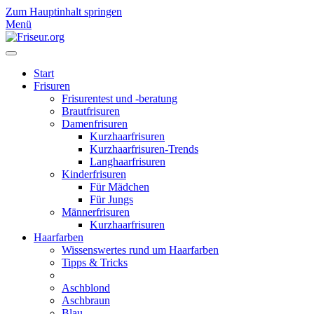
Zum Hauptinhalt springen
Menü
Start
Frisuren
Frisurentest und -beratung
Brautfrisuren
Damenfrisuren
Kurzhaarfrisuren
Kurzhaarfrisuren-Trends
Langhaarfrisuren
Kinderfrisuren
Für Mädchen
Für Jungs
Männerfrisuren
Kurzhaarfrisuren
Haarfarben
Wissenswertes rund um Haarfarben
Tipps & Tricks
Aschblond
Aschbraun
Blau