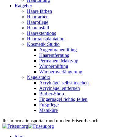
Haartönung
Ratgeber
Haare färben
Haarfarben
Haarpflege
Haarausfall
Haarextentions
Haartransplantation
Kosmetik-Studio
Augenbrauenlifting
Haarentfernung
Permanent Make-up
Wimpernlifting
Wimpernverlängerung
Nagelstudio
Acrylnägel selbst machen
Acrylnägel entfernen
Barber-Shop
Fingernägel richtig feilen
Fußpflege
Maniküre
Ihr Informationsportal rund um den Friseurbesuch
Start