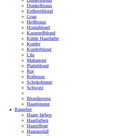
Dunkelblond
Dunkelbraun
Erdbeerblond
Grau
Hellbraun
Honigblond
Karamellblond
Kühle Haarfarbe
Kupfer
Kupferblond
Lila
Mahagoni
Platinblond
Rot
Rotbraun
Schokobraun
Schwarz
Blondierung
Haartönung
Ratgeber
Haare färben
Haarfarben
Haarpflege
Haarausfall