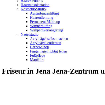
Haarextentions
Haartransplantation
Kosmetik-Studio
Augenbrauenlifting
Haarentfernung
Permanent Make-up
Wimpernlifting
Wimpernverlängerung
Nagelstudio
Acrylnägel selbst machen
Acrylnägel entfernen
Barber-Shop
Fingernägel richtig feilen
Fußpflege
Maniküre
Friseur in Jena Jena-Zentrum