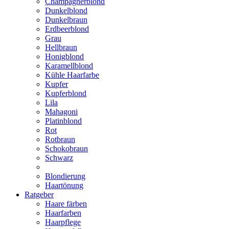
Champagnerblond
Dunkelblond
Dunkelbraun
Erdbeerblond
Grau
Hellbraun
Honigblond
Karamellblond
Kühle Haarfarbe
Kupfer
Kupferblond
Lila
Mahagoni
Platinblond
Rot
Rotbraun
Schokobraun
Schwarz
Blondierung
Haartönung
Ratgeber
Haare färben
Haarfarben
Haarpflege