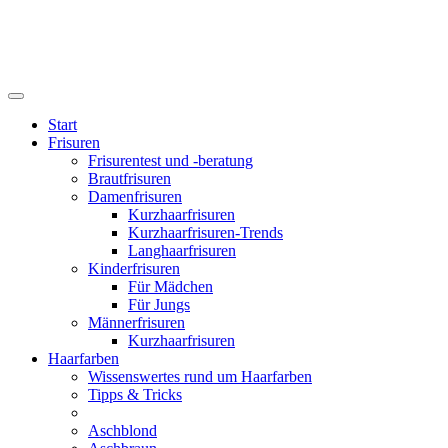
Start
Frisuren
Frisurentest und -beratung
Brautfrisuren
Damenfrisuren
Kurzhaarfrisuren
Kurzhaarfrisuren-Trends
Langhaarfrisuren
Kinderfrisuren
Für Mädchen
Für Jungs
Männerfrisuren
Kurzhaarfrisuren
Haarfarben
Wissenswertes rund um Haarfarben
Tipps & Tricks
Aschblond