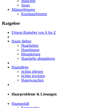
Mädchen
Jungs
Männerfrisuren
Kurzhaarfrisuren
Ratgeber
Friseur-Ratgeber von A bis Z
Haare färben
Haarfarben
Haartönung
Blondierung
Haarfarbe abmattieren
Haarpflege
richtig pflegen
richtig trocknen
Haarewaschen
Haarprobleme & Lösungen
Haarausfall
Kreisrunder