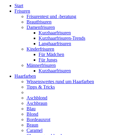
Start
Frisuren
Frisurentest und -beratung
Brautfrisuren
Damenfrisuren
Kurzhaarfrisuren
Kurzhaarfrisuren-Trends
Langhaarfrisuren
Kinderfrisuren
Für Mädchen
Für Jungs
Männerfrisuren
Kurzhaarfrisuren
Haarfarben
Wissenswertes rund um Haarfarben
Tipps & Tricks
Aschblond
Aschbraun
Blau
Blond
Bordeauxrot
Braun
Caramel