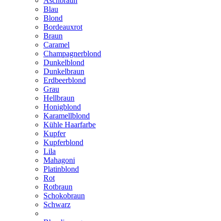
Aschbraun
Blau
Blond
Bordeauxrot
Braun
Caramel
Champagnerblond
Dunkelblond
Dunkelbraun
Erdbeerblond
Grau
Hellbraun
Honigblond
Karamellblond
Kühle Haarfarbe
Kupfer
Kupferblond
Lila
Mahagoni
Platinblond
Rot
Rotbraun
Schokobraun
Schwarz