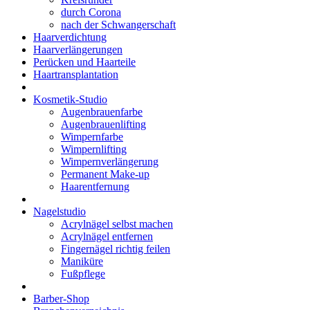
durch Corona
nach der Schwangerschaft
Haarverdichtung
Haarverlängerungen
Perücken und Haarteile
Haartransplantation
Kosmetik-Studio
Augenbrauenfarbe
Augenbrauenlifting
Wimpernfarbe
Wimpernlifting
Wimpernverlängerung
Permanent Make-up
Haarentfernung
Nagelstudio
Acrylnägel selbst machen
Acrylnägel entfernen
Fingernägel richtig feilen
Maniküre
Fußpflege
Barber-Shop