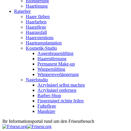
Blondierung
Haartönung
Ratgeber
Haare färben
Haarfarben
Haarpflege
Haarausfall
Haarextentions
Haartransplantation
Kosmetik-Studio
Augenbrauenlifting
Haarentfernung
Permanent Make-up
Wimpernlifting
Wimpernverlängerung
Nagelstudio
Acrylnägel selbst machen
Acrylnägel entfernen
Barber-Shop
Fingernägel richtig feilen
Fußpflege
Maniküre
Ihr Informationsportal rund um den Friseurbesuch