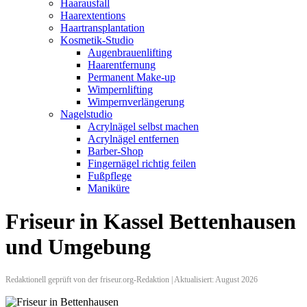
Haarausfall
Haarextentions
Haartransplantation
Kosmetik-Studio
Augenbrauenlifting
Haarentfernung
Permanent Make-up
Wimpernlifting
Wimpernverlängerung
Nagelstudio
Acrylnägel selbst machen
Acrylnägel entfernen
Barber-Shop
Fingernägel richtig feilen
Fußpflege
Maniküre
Friseur in Kassel Bettenhausen
und Umgebung
Redaktionell geprüft von der friseur.org-Redaktion | Aktualisiert: August 2026