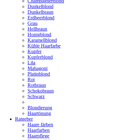
Champagnerblond
Dunkelblond
Dunkelbraun
Erdbeerblond
Grau
Hellbraun
Honigblond
Karamellblond
Kühle Haarfarbe
Kupfer
Kupferblond
Lila
Mahagoni
Platinblond
Rot
Rotbraun
Schokobraun
Schwarz
Blondierung
Haartönung
Ratgeber
Haare färben
Haarfarben
Haarpflege