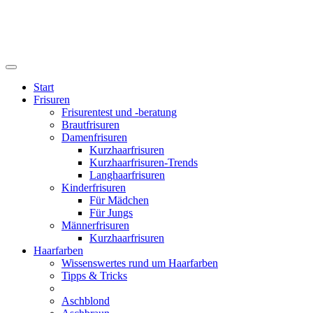
Start
Frisuren
Frisurentest und -beratung
Brautfrisuren
Damenfrisuren
Kurzhaarfrisuren
Kurzhaarfrisuren-Trends
Langhaarfrisuren
Kinderfrisuren
Für Mädchen
Für Jungs
Männerfrisuren
Kurzhaarfrisuren
Haarfarben
Wissenswertes rund um Haarfarben
Tipps & Tricks
Aschblond