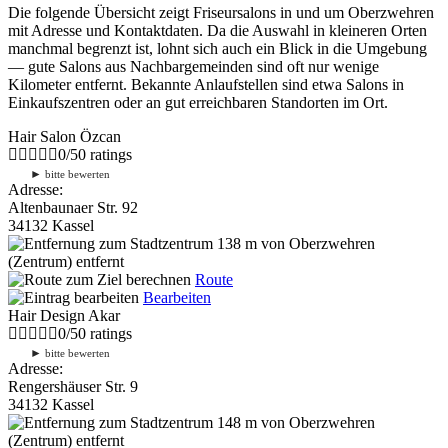
Die folgende Übersicht zeigt Friseursalons in und um Oberzwehren
mit Adresse und Kontaktdaten. Da die Auswahl in kleineren Orten
manchmal begrenzt ist, lohnt sich auch ein Blick in die Umgebung
— gute Salons aus Nachbargemeinden sind oft nur wenige
Kilometer entfernt. Bekannte Anlaufstellen sind etwa Salons in
Einkaufszentren oder an gut erreichbaren Standorten im Ort.
Hair Salon Özcan
0
/
5
0
ratings
►
bitte bewerten
Adresse:
Altenbaunaer Str. 92
34132 Kassel
138 m
von Oberzwehren
(Zentrum) entfernt
Route
Bearbeiten
Hair Design Akar
0
/
5
0
ratings
►
bitte bewerten
Adresse:
Rengershäuser Str. 9
34132 Kassel
148 m
von Oberzwehren
(Zentrum) entfernt