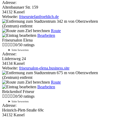
Adresse:
Altenbaunaer Str. 159
34132 Kassel
Webseite:
friseurstefanfroehlich.de
342 m
von Oberzwehren
(Zentrum) entfernt
Route
Bearbeiten
Friseursalon Elena
0
/
5
0
ratings
►
bitte bewerten
Adresse:
Lüdersweg 24
34134 Kassel
Webseite:
friseursalon-elena.business.site
675 m
von Oberzwehren
(Zentrum) entfernt
Route
Bearbeiten
Brückenhof Friseur
0
/
5
0
ratings
►
bitte bewerten
Adresse:
Heinrich-Plett-Straße 69c
34132 Kassel