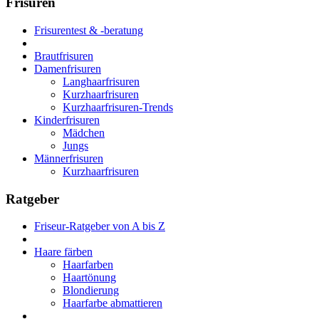
Frisuren
Frisurentest & -beratung
Brautfrisuren
Damenfrisuren
Langhaarfrisuren
Kurzhaarfrisuren
Kurzhaarfrisuren-Trends
Kinderfrisuren
Mädchen
Jungs
Männerfrisuren
Kurzhaarfrisuren
Ratgeber
Friseur-Ratgeber von A bis Z
Haare färben
Haarfarben
Haartönung
Blondierung
Haarfarbe abmattieren