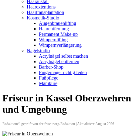
Haarausfall
Haarextentions
Haartransplantation
Kosmetik-Studio
Augenbrauenlifting
Haarentfernung
Permanent Make-up
Wimpernlifting
Wimpernverlängerung
Nagelstudio
Acrylnägel selbst machen
Acrylnägel entfernen
Barber-Shop
Fingernägel richtig feilen
Fußpflege
Maniküre
Friseur in Kassel Oberzwehren
und Umgebung
Redaktionell geprüft von der friseur.org-Redaktion | Aktualisiert: August 2026