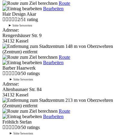
Route
Bearbeiten
Hair Design Akar
2
/
5
1
rating
►
bitte bewerten
Adresse:
Rengershäuser Str. 9
34132 Kassel
148 m
von Oberzwehren
(Zentrum) entfernt
Route
Bearbeiten
Barber Haarwerk
0
/
5
0
ratings
►
bitte bewerten
Adresse:
Altenbaunaer Str. 84
34132 Kassel
213 m
von Oberzwehren
(Zentrum) entfernt
Route
Bearbeiten
Fröhlich Stefan
0
/
5
0
ratings
►
bitte bewerten