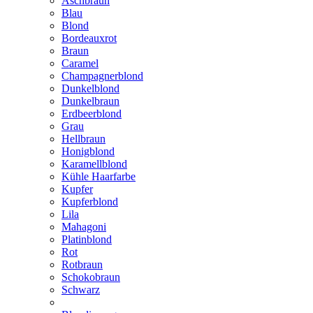
Aschbraun
Blau
Blond
Bordeauxrot
Braun
Caramel
Champagnerblond
Dunkelblond
Dunkelbraun
Erdbeerblond
Grau
Hellbraun
Honigblond
Karamellblond
Kühle Haarfarbe
Kupfer
Kupferblond
Lila
Mahagoni
Platinblond
Rot
Rotbraun
Schokobraun
Schwarz