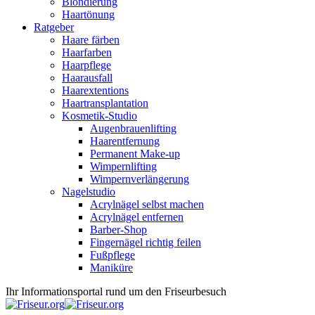
Blondierung
Haartönung
Ratgeber
Haare färben
Haarfarben
Haarpflege
Haarausfall
Haarextentions
Haartransplantation
Kosmetik-Studio
Augenbrauenlifting
Haarentfernung
Permanent Make-up
Wimpernlifting
Wimpernverlängerung
Nagelstudio
Acrylnägel selbst machen
Acrylnägel entfernen
Barber-Shop
Fingernägel richtig feilen
Fußpflege
Maniküre
Ihr Informationsportal rund um den Friseurbesuch