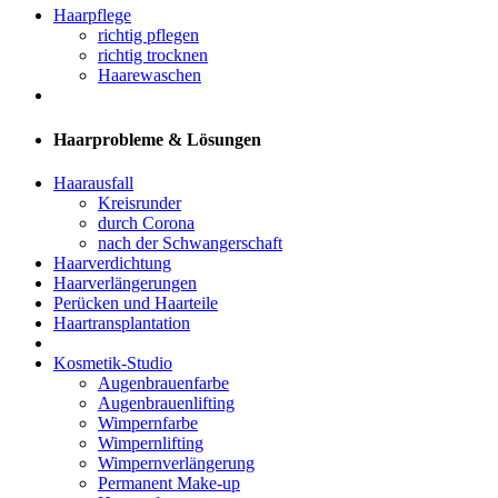
Haarpflege
richtig pflegen
richtig trocknen
Haarewaschen
Haarprobleme & Lösungen
Haarausfall
Kreisrunder
durch Corona
nach der Schwangerschaft
Haarverdichtung
Haarverlängerungen
Perücken und Haarteile
Haartransplantation
Kosmetik-Studio
Augenbrauenfarbe
Augenbrauenlifting
Wimpernfarbe
Wimpernlifting
Wimpernverlängerung
Permanent Make-up