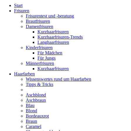
Start
Frisuren
Frisurentest und -beratung
Brautfrisuren
Damenfrisuren
Kurzhaarfrisuren
Kurzhaarfrisuren-Trends
Langhaarfrisuren
Kinderfrisuren
Für Mädchen
Für Jungs
Männerfrisuren
Kurzhaarfrisuren
Haarfarben
Wissenswertes rund um Haarfarben
Tipps & Tricks
Aschblond
Aschbraun
Blau
Blond
Bordeauxrot
Braun
Caramel