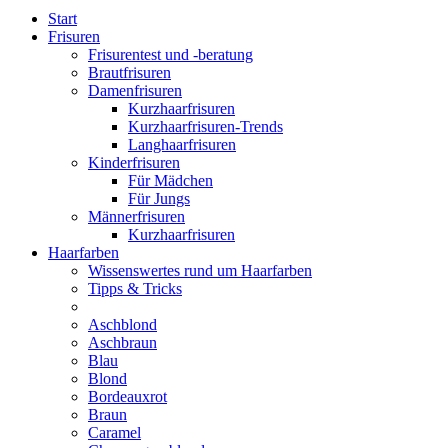
Start
Frisuren
Frisurentest und -beratung
Brautfrisuren
Damenfrisuren
Kurzhaarfrisuren
Kurzhaarfrisuren-Trends
Langhaarfrisuren
Kinderfrisuren
Für Mädchen
Für Jungs
Männerfrisuren
Kurzhaarfrisuren
Haarfarben
Wissenswertes rund um Haarfarben
Tipps & Tricks
Aschblond
Aschbraun
Blau
Blond
Bordeauxrot
Braun
Caramel