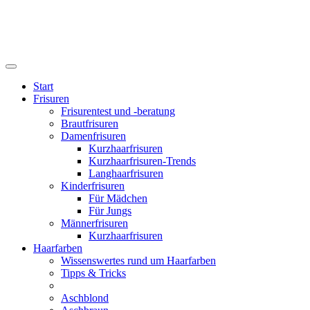
Start
Frisuren
Frisurentest und -beratung
Brautfrisuren
Damenfrisuren
Kurzhaarfrisuren
Kurzhaarfrisuren-Trends
Langhaarfrisuren
Kinderfrisuren
Für Mädchen
Für Jungs
Männerfrisuren
Kurzhaarfrisuren
Haarfarben
Wissenswertes rund um Haarfarben
Tipps & Tricks
Aschblond