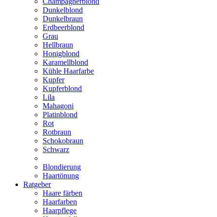
Champagnerblond
Dunkelblond
Dunkelbraun
Erdbeerblond
Grau
Hellbraun
Honigblond
Karamellblond
Kühle Haarfarbe
Kupfer
Kupferblond
Lila
Mahagoni
Platinblond
Rot
Rotbraun
Schokobraun
Schwarz
Blondierung
Haartönung
Ratgeber
Haare färben
Haarfarben
Haarpflege