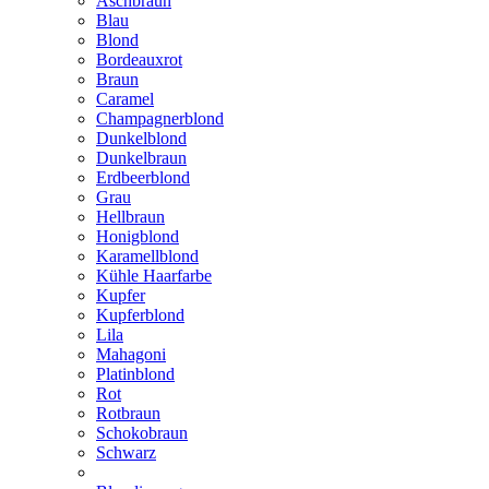
Aschbraun
Blau
Blond
Bordeauxrot
Braun
Caramel
Champagnerblond
Dunkelblond
Dunkelbraun
Erdbeerblond
Grau
Hellbraun
Honigblond
Karamellblond
Kühle Haarfarbe
Kupfer
Kupferblond
Lila
Mahagoni
Platinblond
Rot
Rotbraun
Schokobraun
Schwarz