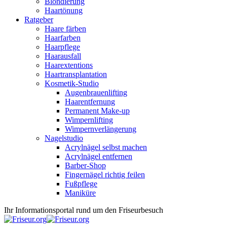
Blondierung
Haartönung
Ratgeber
Haare färben
Haarfarben
Haarpflege
Haarausfall
Haarextentions
Haartransplantation
Kosmetik-Studio
Augenbrauenlifting
Haarentfernung
Permanent Make-up
Wimpernlifting
Wimpernverlängerung
Nagelstudio
Acrylnägel selbst machen
Acrylnägel entfernen
Barber-Shop
Fingernägel richtig feilen
Fußpflege
Maniküre
Ihr Informationsportal rund um den Friseurbesuch