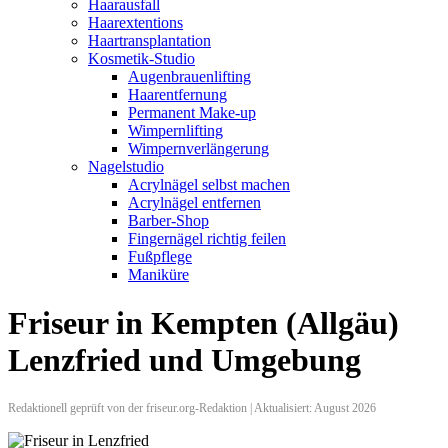
Haarausfall
Haarextentions
Haartransplantation
Kosmetik-Studio
Augenbrauenlifting
Haarentfernung
Permanent Make-up
Wimpernlifting
Wimpernverlängerung
Nagelstudio
Acrylnägel selbst machen
Acrylnägel entfernen
Barber-Shop
Fingernägel richtig feilen
Fußpflege
Maniküre
Friseur in Kempten (Allgäu)
Lenzfried und Umgebung
Redaktionell geprüft von der friseur.org-Redaktion | Aktualisiert: August 2026