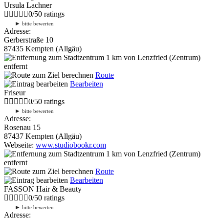
Ursula Lachner
0
/
5
0
ratings
►
bitte bewerten
Adresse:
Gerberstraße 10
87435 Kempten (Allgäu)
1 km
von Lenzfried (Zentrum)
entfernt
Route
Bearbeiten
Friseur
0
/
5
0
ratings
►
bitte bewerten
Adresse:
Rosenau 15
87437 Kempten (Allgäu)
Webseite:
www.studiobookr.com
1 km
von Lenzfried (Zentrum)
entfernt
Route
Bearbeiten
FASSON Hair & Beauty
0
/
5
0
ratings
►
bitte bewerten
Adresse: