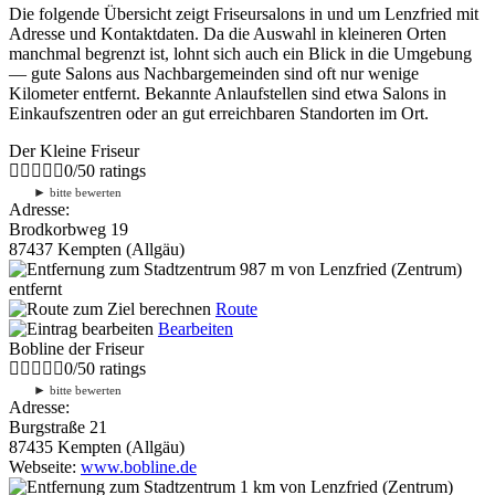
Die folgende Übersicht zeigt Friseursalons in und um Lenzfried mit
Adresse und Kontaktdaten. Da die Auswahl in kleineren Orten
manchmal begrenzt ist, lohnt sich auch ein Blick in die Umgebung
— gute Salons aus Nachbargemeinden sind oft nur wenige
Kilometer entfernt. Bekannte Anlaufstellen sind etwa Salons in
Einkaufszentren oder an gut erreichbaren Standorten im Ort.
Der Kleine Friseur
0
/
5
0
ratings
►
bitte bewerten
Adresse:
Brodkorbweg 19
87437 Kempten (Allgäu)
987 m
von Lenzfried (Zentrum)
entfernt
Route
Bearbeiten
Bobline der Friseur
0
/
5
0
ratings
►
bitte bewerten
Adresse:
Burgstraße 21
87435 Kempten (Allgäu)
Webseite:
www.bobline.de
1 km
von Lenzfried (Zentrum)