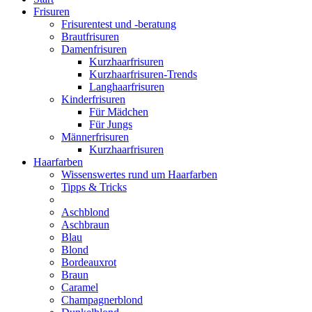
Frisuren
Frisurentest und -beratung
Brautfrisuren
Damenfrisuren
Kurzhaarfrisuren
Kurzhaarfrisuren-Trends
Langhaarfrisuren
Kinderfrisuren
Für Mädchen
Für Jungs
Männerfrisuren
Kurzhaarfrisuren
Haarfarben
Wissenswertes rund um Haarfarben
Tipps & Tricks
Aschblond
Aschbraun
Blau
Blond
Bordeauxrot
Braun
Caramel
Champagnerblond