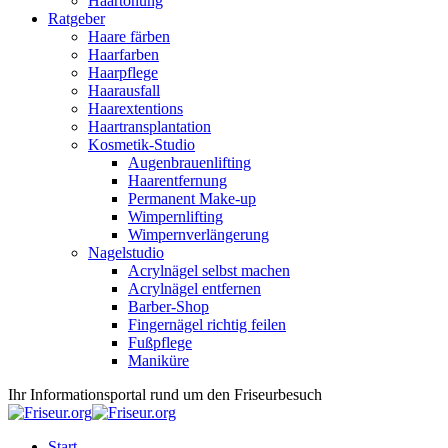
Haartönung
Ratgeber
Haare färben
Haarfarben
Haarpflege
Haarausfall
Haarextentions
Haartransplantation
Kosmetik-Studio
Augenbrauenlifting
Haarentfernung
Permanent Make-up
Wimpernlifting
Wimpernverlängerung
Nagelstudio
Acrylnägel selbst machen
Acrylnägel entfernen
Barber-Shop
Fingernägel richtig feilen
Fußpflege
Maniküre
Ihr Informationsportal rund um den Friseurbesuch
Start