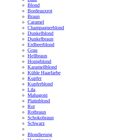
Blond
Bordeauxrot
Braun
Caramel
Champagnerblond
Dunkelblond
Dunkelbraun
Erdbeerblond
Grau
Hellbraun
Honigblond
Karamellblond
Kühle Haarfarbe
Kupfer
Kupferblond
Lila
Mahagoni
Platinblond
Rot
Rotbraun
Schokobraun
Schwarz
Blondierung