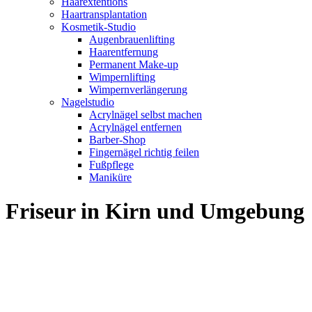
Haarextentions
Haartransplantation
Kosmetik-Studio
Augenbrauenlifting
Haarentfernung
Permanent Make-up
Wimpernlifting
Wimpernverlängerung
Nagelstudio
Acrylnägel selbst machen
Acrylnägel entfernen
Barber-Shop
Fingernägel richtig feilen
Fußpflege
Maniküre
Friseur in Kirn und Umgebung