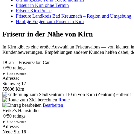
Friseur in Kirn ohne Termin
Friseur Kirn Preise
Friseure Landkreis Bad Kreuznach – Region und Umgebung
Häufige Fragen zum Friseur in Kirn
Friseur in der Nähe von Kirn
In Kirn gibt es eine große Auswahl an Friseursalons — von kleinen i
Kundenbewertungen. Empfehlungen anderer Kunden helfen dabei, den 
DCan – Friseursalon Can
0
/
5
0
ratings
►
bitte bewerten
Adresse:
Steinweg 17
55606 Kirn
110 m
von Kirn (Zentrum) entfernt
Route
Bearbeiten
Heike’s Haarstudio
0
/
5
0
ratings
►
bitte bewerten
Adresse:
Neue Str. 16