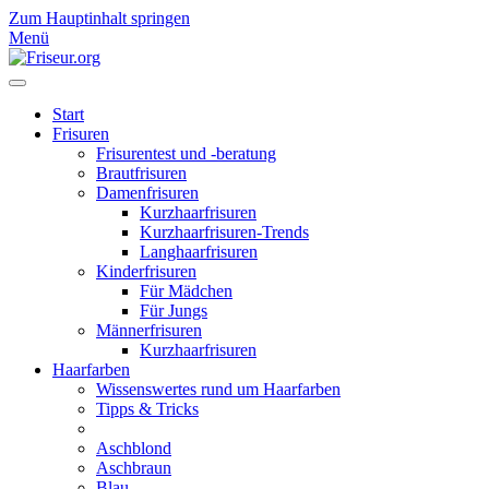
Zum Hauptinhalt springen
Menü
Start
Frisuren
Frisurentest und -beratung
Brautfrisuren
Damenfrisuren
Kurzhaarfrisuren
Kurzhaarfrisuren-Trends
Langhaarfrisuren
Kinderfrisuren
Für Mädchen
Für Jungs
Männerfrisuren
Kurzhaarfrisuren
Haarfarben
Wissenswertes rund um Haarfarben
Tipps & Tricks
Aschblond
Aschbraun
Blau