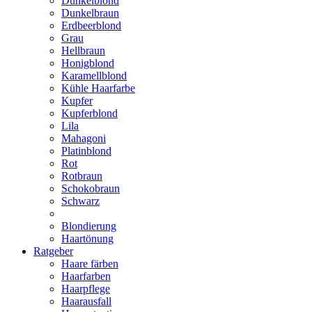
Dunkelblond
Dunkelbraun
Erdbeerblond
Grau
Hellbraun
Honigblond
Karamellblond
Kühle Haarfarbe
Kupfer
Kupferblond
Lila
Mahagoni
Platinblond
Rot
Rotbraun
Schokobraun
Schwarz
Blondierung
Haartönung
Ratgeber
Haare färben
Haarfarben
Haarpflege
Haarausfall