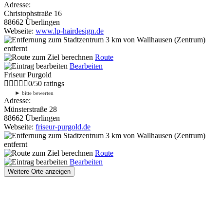
Adresse:
Christophstraße 16
88662 Überlingen
Webseite:
www.lp-hairdesign.de
3 km
von Wallhausen (Zentrum)
entfernt
Route
Bearbeiten
Friseur Purgold
0
/
5
0
ratings
►
bitte bewerten
Adresse:
Münsterstraße 28
88662 Überlingen
Webseite:
friseur-purgold.de
3 km
von Wallhausen (Zentrum)
entfernt
Route
Bearbeiten
Weitere Orte anzeigen