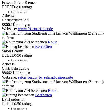
Friseur Oliver Riemer
0
/
5
0
ratings
►
bitte bewerten
Adresse:
Christophstraße 9
88662 Überlingen
Webseite:
www.friseur-riemer.de
2 km
von Wallhausen (Zentrum)
entfernt
Route
Bearbeiten
Salon Beauty
0
/
5
0
ratings
►
bitte bewerten
Adresse:
Christophstraße 6
88662 Überlingen
Webseite:
salon-beauty-by-selma.business.site
3 km
von Wallhausen (Zentrum)
entfernt
Route
Bearbeiten
LP Hairdesign
0
/
5
0
ratings
►
bitte bewerten