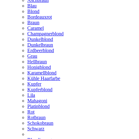
Aschbraun
Blau
Blond
Bordeauxrot
Braun
Caramel
Champagnerblond
Dunkelblond
Dunkelbraun
Erdbeerblond
Grau
Hellbraun
Honigblond
Karamellblond
Kühle Haarfarbe
Kupfer
Kupferblond
Lila
Mahagoni
Platinblond
Rot
Rotbraun
Schokobraun
Schwarz