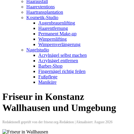
Haarausfall
Haarextentions
Haartransplantation
Kosmetik-Studio
Augenbrauenlifting
Haarentfernung
Permanent Make-up
Wimpernlifting
Wimpernverlängerung
Nagelstudio
Acrylnägel selbst machen
Acrylnägel entfernen
Barber-Shop
Fingernägel richtig feilen
Fußpflege
Maniküre
Friseur in Konstanz
Wallhausen und Umgebung
Redaktionell geprüft von der friseur.org-Redaktion | Aktualisiert: August 2026