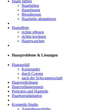
Haare färben
Haarfarben
Haartönung
Blondierung
Haarfarbe abmattieren
Haarpflege
richtig pflegen
richtig trocknen
Haarewaschen
Haarprobleme & Lösungen
Haarausfall
Kreisrunder
durch Corona
nach der Schwangerschaft
Haarverdichtung
Haarverlängerungen
Perücken und Haarteile
Haartransplantation
Kosmetik-Studio
Augenbrauenfarbe