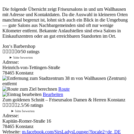
Die folgende Übersicht zeigt Friseursalons in und um Wallhausen
mit Adresse und Kontaktdaten. Da die Auswahl in kleineren Orten
manchmal begrenzt ist, lohnt sich auch ein Blick in die Umgebung
— gute Salons aus Nachbargemeinden sind oft nur wenige
Kilometer entfernt. Bekannte Anlaufstellen sind etwa Salons in
Einkaufszentren oder an gut erreichbaren Standorten im Ort.
Jon‘s Barbershop
0
/
5
0
ratings
►
bitte bewerten
Adresse:
Heinrich-von-Tettingen-Straße
78465 Konstanz
38 m
von Wallhausen (Zentrum)
entfernt
Route
Bearbeiten
Zum goldenen Schnitt – Friseursalon Damen & Herren Konstanz
2.5
/
5
6
ratings
►
bitte bewerten
Adresse:
Kapitän-Romer-Straße 16
78465 Konstanz
Webseite:
m.facebook.com/SirsLadysLounge/?locale2=de_DE