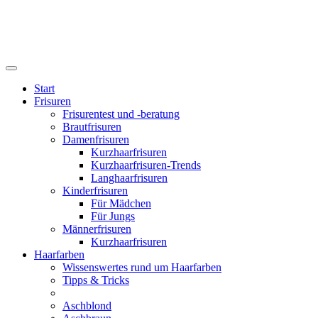
Start
Frisuren
Frisurentest und -beratung
Brautfrisuren
Damenfrisuren
Kurzhaarfrisuren
Kurzhaarfrisuren-Trends
Langhaarfrisuren
Kinderfrisuren
Für Mädchen
Für Jungs
Männerfrisuren
Kurzhaarfrisuren
Haarfarben
Wissenswertes rund um Haarfarben
Tipps & Tricks
Aschblond