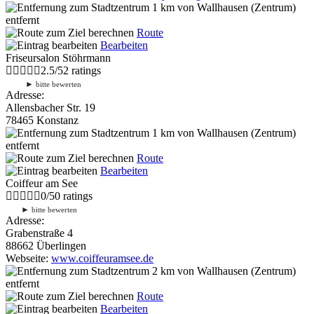
1 km
von Wallhausen (Zentrum)
entfernt
Route
Bearbeiten
Friseursalon Stöhrmann
2.5
/
5
2
ratings
►
bitte bewerten
Adresse:
Allensbacher Str. 19
78465 Konstanz
1 km
von Wallhausen (Zentrum)
entfernt
Route
Bearbeiten
Coiffeur am See
0
/
5
0
ratings
►
bitte bewerten
Adresse:
Grabenstraße 4
88662 Überlingen
Webseite:
www.coiffeuramsee.de
2 km
von Wallhausen (Zentrum)
entfernt
Route
Bearbeiten