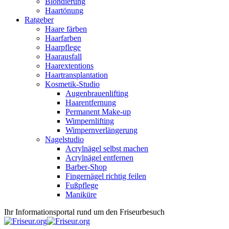
Blondierung
Haartönung
Ratgeber
Haare färben
Haarfarben
Haarpflege
Haarausfall
Haarextentions
Haartransplantation
Kosmetik-Studio
Augenbrauenlifting
Haarentfernung
Permanent Make-up
Wimpernlifting
Wimpernverlängerung
Nagelstudio
Acrylnägel selbst machen
Acrylnägel entfernen
Barber-Shop
Fingernägel richtig feilen
Fußpflege
Maniküre
Ihr Informationsportal rund um den Friseurbesuch