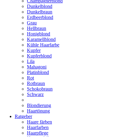
Champagnerblond
Dunkelblond
Dunkelbraun
Erdbeerblond
Grau
Hellbraun
Honigblond
Karamellblond
Kühle Haarfarbe
Kupfer
Kupferblond
Lila
Mahagoni
Platinblond
Rot
Rotbraun
Schokobraun
Schwarz
Blondierung
Haartönung
Ratgeber
Haare färben
Haarfarben
Haarpflege