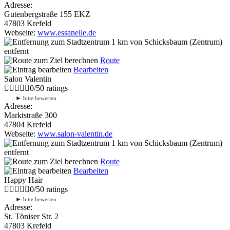
Adresse:
Gutenbergstraße 155 EKZ
47803 Krefeld
Webseite:
www.essanelle.de
1 km
von Schicksbaum (Zentrum)
entfernt
Route
Bearbeiten
Salon Valentin
0
/
5
0
ratings
►
bitte bewerten
Adresse:
Marktstraße 300
47804 Krefeld
Webseite:
www.salon-valentin.de
1 km
von Schicksbaum (Zentrum)
entfernt
Route
Bearbeiten
Happy Hair
0
/
5
0
ratings
►
bitte bewerten
Adresse:
St. Töniser Str. 2
47803 Krefeld