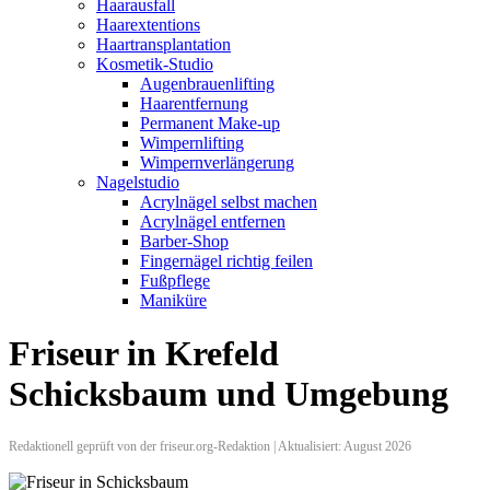
Haarausfall
Haarextentions
Haartransplantation
Kosmetik-Studio
Augenbrauenlifting
Haarentfernung
Permanent Make-up
Wimpernlifting
Wimpernverlängerung
Nagelstudio
Acrylnägel selbst machen
Acrylnägel entfernen
Barber-Shop
Fingernägel richtig feilen
Fußpflege
Maniküre
Friseur in Krefeld
Schicksbaum und Umgebung
Redaktionell geprüft von der friseur.org-Redaktion | Aktualisiert: August 2026