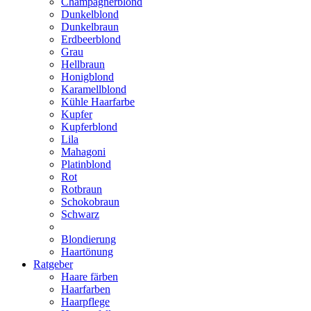
Champagnerblond
Dunkelblond
Dunkelbraun
Erdbeerblond
Grau
Hellbraun
Honigblond
Karamellblond
Kühle Haarfarbe
Kupfer
Kupferblond
Lila
Mahagoni
Platinblond
Rot
Rotbraun
Schokobraun
Schwarz
Blondierung
Haartönung
Ratgeber
Haare färben
Haarfarben
Haarpflege