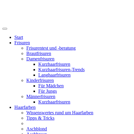
Start
Frisuren
Frisurentest und -beratung
Brautfrisuren
Damenfrisuren
Kurzhaarfrisuren
Kurzhaarfrisuren-Trends
Langhaarfrisuren
Kinderfrisuren
Für Mädchen
Für Jungs
Männerfrisuren
Kurzhaarfrisuren
Haarfarben
Wissenswertes rund um Haarfarben
Tipps & Tricks
Aschblond