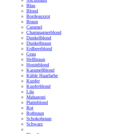
Aschbraun
Blau
Blond
Bordeauxrot
Braun
Caramel
Champagnerblond
Dunkelblond
Dunkelbraun
Erdbeerblond
Grau
Hellbraun
Honigblond
Karamellblond
Kühle Haarfarbe
Kupfer
Kupferblond
Lila
Mahagoni
Platinblond
Rot
Rotbraun
Schokobraun
Schwarz