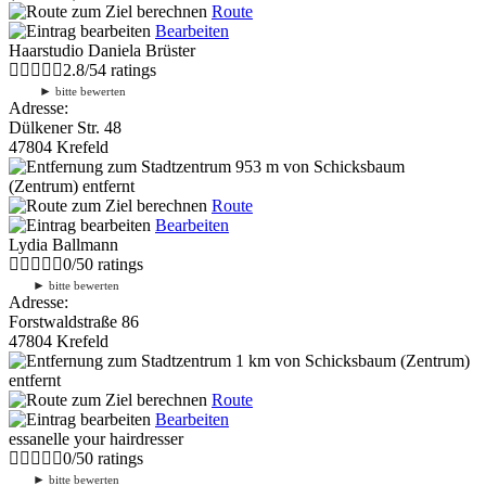
Route
Bearbeiten
Haarstudio Daniela Brüster
2.8
/
5
4
ratings
►
bitte bewerten
Adresse:
Dülkener Str. 48
47804 Krefeld
953 m
von Schicksbaum
(Zentrum) entfernt
Route
Bearbeiten
Lydia Ballmann
0
/
5
0
ratings
►
bitte bewerten
Adresse:
Forstwaldstraße 86
47804 Krefeld
1 km
von Schicksbaum (Zentrum)
entfernt
Route
Bearbeiten
essanelle your hairdresser
0
/
5
0
ratings
►
bitte bewerten