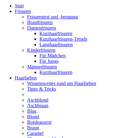
Start
Frisuren
Frisurentest und -beratung
Brautfrisuren
Damenfrisuren
Kurzhaarfrisuren
Kurzhaarfrisuren-Trends
Langhaarfrisuren
Kinderfrisuren
Für Mädchen
Für Jungs
Männerfrisuren
Kurzhaarfrisuren
Haarfarben
Wissenswertes rund um Haarfarben
Tipps & Tricks
Aschblond
Aschbraun
Blau
Blond
Bordeauxrot
Braun
Caramel