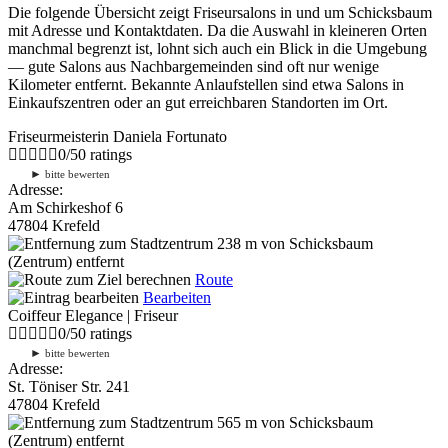
Die folgende Übersicht zeigt Friseursalons in und um Schicksbaum
mit Adresse und Kontaktdaten. Da die Auswahl in kleineren Orten
manchmal begrenzt ist, lohnt sich auch ein Blick in die Umgebung
— gute Salons aus Nachbargemeinden sind oft nur wenige
Kilometer entfernt. Bekannte Anlaufstellen sind etwa Salons in
Einkaufszentren oder an gut erreichbaren Standorten im Ort.
Friseurmeisterin Daniela Fortunato
0
/
5
0
ratings
►
bitte bewerten
Adresse:
Am Schirkeshof 6
47804 Krefeld
238 m
von Schicksbaum
(Zentrum) entfernt
Route
Bearbeiten
Coiffeur Elegance | Friseur
0
/
5
0
ratings
►
bitte bewerten
Adresse:
St. Töniser Str. 241
47804 Krefeld
565 m
von Schicksbaum
(Zentrum) entfernt