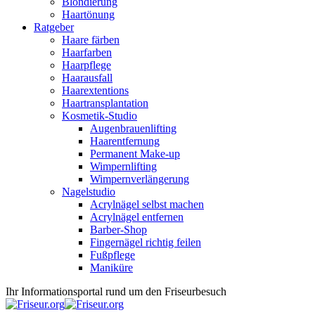
Blondierung
Haartönung
Ratgeber
Haare färben
Haarfarben
Haarpflege
Haarausfall
Haarextentions
Haartransplantation
Kosmetik-Studio
Augenbrauenlifting
Haarentfernung
Permanent Make-up
Wimpernlifting
Wimpernverlängerung
Nagelstudio
Acrylnägel selbst machen
Acrylnägel entfernen
Barber-Shop
Fingernägel richtig feilen
Fußpflege
Maniküre
Ihr Informationsportal rund um den Friseurbesuch