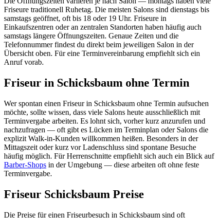
Die Öffnungszeiten variieren je nach Salon — montags haben viele
Friseure traditionell Ruhetag. Die meisten Salons sind dienstags bis
samstags geöffnet, oft bis 18 oder 19 Uhr. Friseure in
Einkaufszentren oder an zentralen Standorten haben häufig auch
samstags längere Öffnungszeiten. Genaue Zeiten und die
Telefonnummer findest du direkt beim jeweiligen Salon in der
Übersicht oben. Für eine Terminvereinbarung empfiehlt sich ein
Anruf vorab.
Friseur in Schicksbaum ohne Termin
Wer spontan einen Friseur in Schicksbaum ohne Termin aufsuchen
möchte, sollte wissen, dass viele Salons heute ausschließlich mit
Terminvergabe arbeiten. Es lohnt sich, vorher kurz anzurufen und
nachzufragen — oft gibt es Lücken im Terminplan oder Salons die
explizit Walk-in-Kunden willkommen heißen. Besonders in der
Mittagszeit oder kurz vor Ladenschluss sind spontane Besuche
häufig möglich. Für Herrenschnitte empfiehlt sich auch ein Blick auf
Barber-Shops
in der Umgebung — diese arbeiten oft ohne feste
Terminvergabe.
Friseur Schicksbaum Preise
Die Preise für einen Friseurbesuch in Schicksbaum sind oft