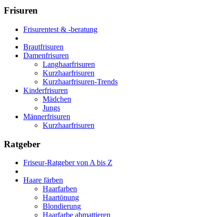
Frisuren
Frisurentest & -beratung
Brautfrisuren
Damenfrisuren
Langhaarfrisuren
Kurzhaarfrisuren
Kurzhaarfrisuren-Trends
Kinderfrisuren
Mädchen
Jungs
Männerfrisuren
Kurzhaarfrisuren
Ratgeber
Friseur-Ratgeber von A bis Z
Haare färben
Haarfarben
Haartönung
Blondierung
Haarfarbe abmattieren