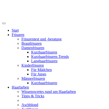
Start
Frisuren
Frisurentest und -beratung
Brautfrisuren
Damenfrisuren
Kurzhaarfrisuren
Kurzhaarfrisuren-Trends
Langhaarfrisuren
Kinderfrisuren
Für Mädchen
Für Jungs
Männerfrisuren
Kurzhaarfrisuren
Haarfarben
Wissenswertes rund um Haarfarben
Tipps & Tricks
Aschblond