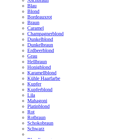
Aschbraun
Blau
Blond
Bordeauxrot
Braun
Caramel
Champagnerblond
Dunkelblond
Dunkelbraun
Erdbeerblond
Grau
Hellbraun
Honigblond
Karamellblond
Kühle Haarfarbe
Kupfer
Kupferblond
Lila
Mahagoni
Platinblond
Rot
Rotbraun
Schokobraun
Schwarz