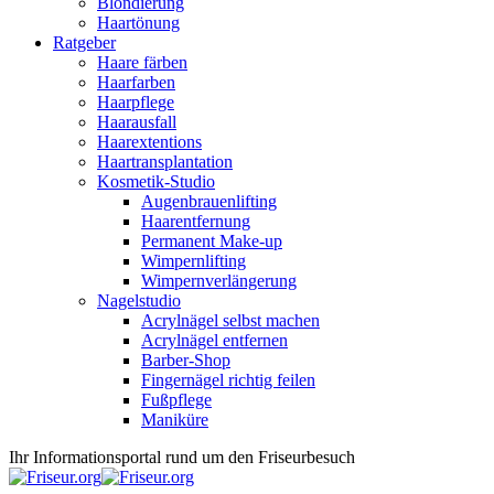
Blondierung
Haartönung
Ratgeber
Haare färben
Haarfarben
Haarpflege
Haarausfall
Haarextentions
Haartransplantation
Kosmetik-Studio
Augenbrauenlifting
Haarentfernung
Permanent Make-up
Wimpernlifting
Wimpernverlängerung
Nagelstudio
Acrylnägel selbst machen
Acrylnägel entfernen
Barber-Shop
Fingernägel richtig feilen
Fußpflege
Maniküre
Ihr Informationsportal rund um den Friseurbesuch