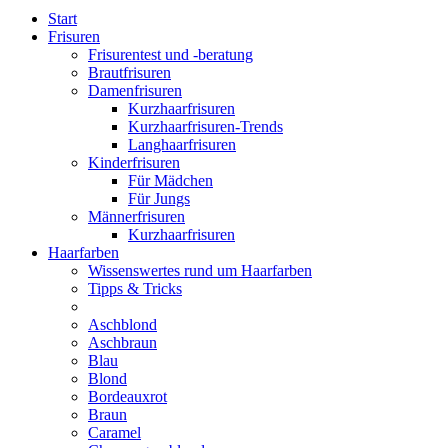
Start
Frisuren
Frisurentest und -beratung
Brautfrisuren
Damenfrisuren
Kurzhaarfrisuren
Kurzhaarfrisuren-Trends
Langhaarfrisuren
Kinderfrisuren
Für Mädchen
Für Jungs
Männerfrisuren
Kurzhaarfrisuren
Haarfarben
Wissenswertes rund um Haarfarben
Tipps & Tricks
Aschblond
Aschbraun
Blau
Blond
Bordeauxrot
Braun
Caramel