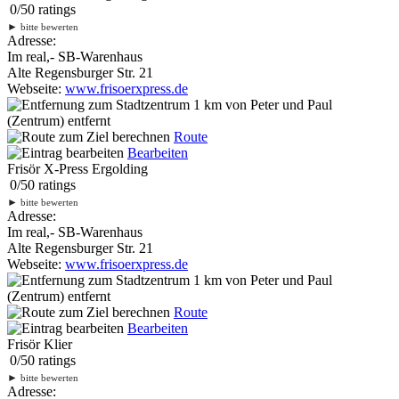
0
/
5
0
ratings
►
bitte bewerten
Adresse:
Im real,- SB-Warenhaus
Alte Regensburger Str. 21
Webseite:
www.frisoerxpress.de
1 km
von Peter und Paul
(Zentrum) entfernt
Route
Bearbeiten
Frisör X-Press Ergolding
0
/
5
0
ratings
►
bitte bewerten
Adresse:
Im real,- SB-Warenhaus
Alte Regensburger Str. 21
Webseite:
www.frisoerxpress.de
1 km
von Peter und Paul
(Zentrum) entfernt
Route
Bearbeiten
Frisör Klier
0
/
5
0
ratings
►
bitte bewerten
Adresse: