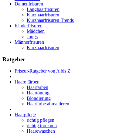
Damenfrisuren
Langhaarfrisuren
Kurzhaarfrisuren
Kurzhaarfrisuren-Trends
Kinderfrisuren
Mädchen
Jungs
Männerfrisuren
Kurzhaarfrisuren
Ratgeber
Friseur-Ratgeber von A bis Z
Haare färben
Haarfarben
Haartönung
Blondierung
Haarfarbe abmattieren
Haarpflege
richtig pflegen
richtig trocknen
Haarewaschen