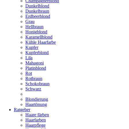
Champagnerblond
Dunkelblond
Dunkelbraun
Erdbeerblond
Grau
Hellbraun
Honigblond
Karamellblond
Kühle Haarfarbe
Kupfer
Kupferblond
Lila
Mahagoni
Platinblond
Rot
Rotbraun
Schokobraun
Schwarz
Blondierung
Haartönung
Ratgeber
Haare färben
Haarfarben
Haarpflege