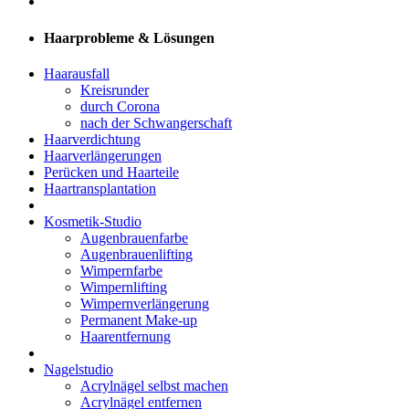
Haarprobleme & Lösungen
Haarausfall
Kreisrunder
durch Corona
nach der Schwangerschaft
Haarverdichtung
Haarverlängerungen
Perücken und Haarteile
Haartransplantation
Kosmetik-Studio
Augenbrauenfarbe
Augenbrauenlifting
Wimpernfarbe
Wimpernlifting
Wimpernverlängerung
Permanent Make-up
Haarentfernung
Nagelstudio
Acrylnägel selbst machen
Acrylnägel entfernen