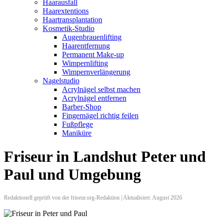
Haarausfall
Haarextentions
Haartransplantation
Kosmetik-Studio
Augenbrauenlifting
Haarentfernung
Permanent Make-up
Wimpernlifting
Wimpernverlängerung
Nagelstudio
Acrylnägel selbst machen
Acrylnägel entfernen
Barber-Shop
Fingernägel richtig feilen
Fußpflege
Maniküre
Friseur in Landshut Peter und
Paul und Umgebung
Redaktionell geprüft von der friseur.org-Redaktion | Aktualisiert: August 2026