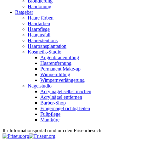
Blondierung
Haartönung
Ratgeber
Haare färben
Haarfarben
Haarpflege
Haarausfall
Haarextentions
Haartransplantation
Kosmetik-Studio
Augenbrauenlifting
Haarentfernung
Permanent Make-up
Wimpernlifting
Wimpernverlängerung
Nagelstudio
Acrylnägel selbst machen
Acrylnägel entfernen
Barber-Shop
Fingernägel richtig feilen
Fußpflege
Maniküre
Ihr Informationsportal rund um den Friseurbesuch