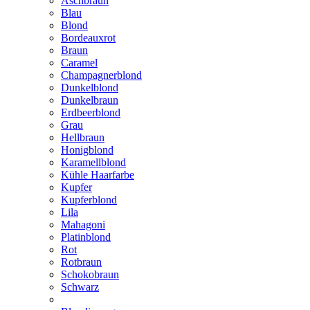
Aschbraun
Blau
Blond
Bordeauxrot
Braun
Caramel
Champagnerblond
Dunkelblond
Dunkelbraun
Erdbeerblond
Grau
Hellbraun
Honigblond
Karamellblond
Kühle Haarfarbe
Kupfer
Kupferblond
Lila
Mahagoni
Platinblond
Rot
Rotbraun
Schokobraun
Schwarz