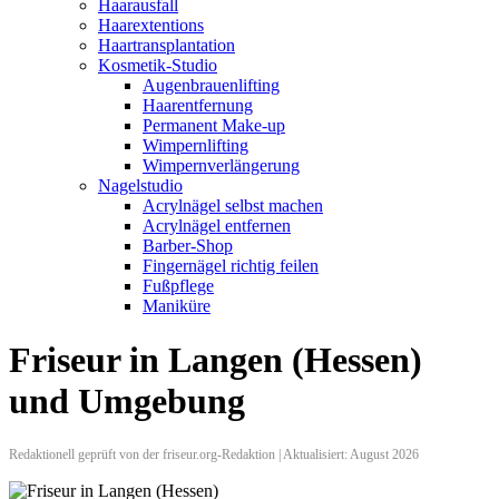
Haarausfall
Haarextentions
Haartransplantation
Kosmetik-Studio
Augenbrauenlifting
Haarentfernung
Permanent Make-up
Wimpernlifting
Wimpernverlängerung
Nagelstudio
Acrylnägel selbst machen
Acrylnägel entfernen
Barber-Shop
Fingernägel richtig feilen
Fußpflege
Maniküre
Friseur in Langen (Hessen)
und Umgebung
Redaktionell geprüft von der friseur.org-Redaktion | Aktualisiert: August 2026