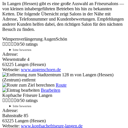
In Langen (Hessen) gibt es eine große Auswahl an Friseursalons —
von kleinen inhabergeführten Betrieben bis hin zu bekannten
Ketten. Die folgende Übersicht zeigt Salons in der Nähe mit
Adresse, Telefonnummer und Kundenbewertungen. Empfehlungen
anderer Kunden helfen dabei, den richtigen Salon für den nächsten
Besuch zu finden.
Wimpernverlängerung AugenSchön
0
/
5
0
ratings
►
bitte bewerten
Adresse:
Wiesenstraße 4
63225 Langen (Hessen)
Webseite:
www.augenschoen.de
128 m
von Langen (Hessen)
(Zentrum) entfernt
Route
Bearbeiten
Kopfsache Friseure Langen
0
/
5
0
ratings
►
bitte bewerten
Adresse:
Bahnstraße 85
63225 Langen (Hessen)
Webseite:
www.kopfsachefriseure-langen.de