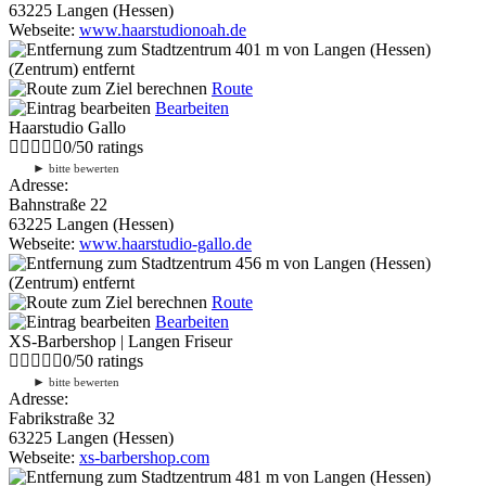
63225 Langen (Hessen)
Webseite:
www.haarstudionoah.de
401 m
von Langen (Hessen)
(Zentrum) entfernt
Route
Bearbeiten
Haarstudio Gallo
0
/
5
0
ratings
►
bitte bewerten
Adresse:
Bahnstraße 22
63225 Langen (Hessen)
Webseite:
www.haarstudio-gallo.de
456 m
von Langen (Hessen)
(Zentrum) entfernt
Route
Bearbeiten
XS-Barbershop | Langen Friseur
0
/
5
0
ratings
►
bitte bewerten
Adresse:
Fabrikstraße 32
63225 Langen (Hessen)
Webseite:
xs-barbershop.com
481 m
von Langen (Hessen)