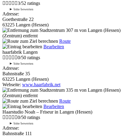
3
/
5
2
ratings
►
bitte bewerten
Adresse:
Goethestraße 22
63225 Langen (Hessen)
307 m
von Langen (Hessen)
(Zentrum) entfernt
Route
Bearbeiten
haarfabrik Langen
0
/
5
0
ratings
►
bitte bewerten
Adresse:
Bahnstraße 35
63225 Langen (Hessen)
Webseite:
www.haarfabrik.net
335 m
von Langen (Hessen)
(Zentrum) entfernt
Route
Bearbeiten
Haarstudio Noah – Friseur in Langen (Hessen)
0
/
5
0
ratings
►
bitte bewerten
Adresse:
Bahnstraße 111