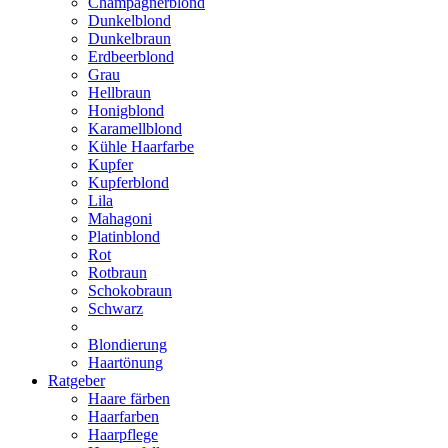
Champagnerblond
Dunkelblond
Dunkelbraun
Erdbeerblond
Grau
Hellbraun
Honigblond
Karamellblond
Kühle Haarfarbe
Kupfer
Kupferblond
Lila
Mahagoni
Platinblond
Rot
Rotbraun
Schokobraun
Schwarz
Blondierung
Haartönung
Ratgeber
Haare färben
Haarfarben
Haarpflege