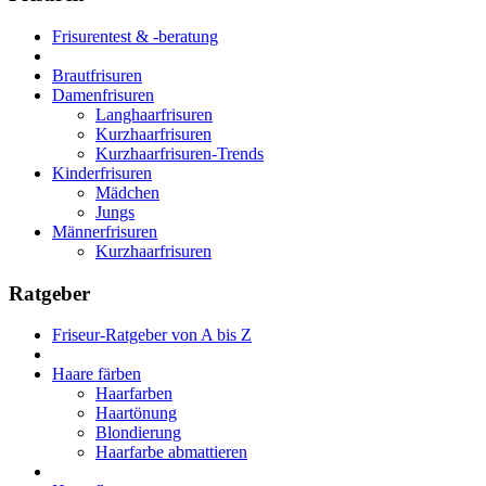
Frisurentest & -beratung
Brautfrisuren
Damenfrisuren
Langhaarfrisuren
Kurzhaarfrisuren
Kurzhaarfrisuren-Trends
Kinderfrisuren
Mädchen
Jungs
Männerfrisuren
Kurzhaarfrisuren
Ratgeber
Friseur-Ratgeber von A bis Z
Haare färben
Haarfarben
Haartönung
Blondierung
Haarfarbe abmattieren