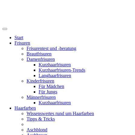
Start
Frisuren
Frisurentest und -beratung
Brautfrisuren
Damenfrisuren
Kurzhaarfrisuren
Kurzhaarfrisuren-Trends
Langhaarfrisuren
Kinderfrisuren
Für Mädchen
Für Jungs
Männerfrisuren
Kurzhaarfrisuren
Haarfarben
Wissenswertes rund um Haarfarben
Tipps & Tricks
Aschblond