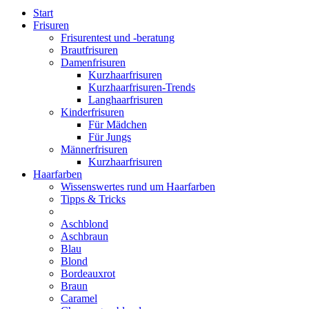
Start
Frisuren
Frisurentest und -beratung
Brautfrisuren
Damenfrisuren
Kurzhaarfrisuren
Kurzhaarfrisuren-Trends
Langhaarfrisuren
Kinderfrisuren
Für Mädchen
Für Jungs
Männerfrisuren
Kurzhaarfrisuren
Haarfarben
Wissenswertes rund um Haarfarben
Tipps & Tricks
Aschblond
Aschbraun
Blau
Blond
Bordeauxrot
Braun
Caramel