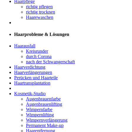
Haarpflege
richtig pflegen
richtig trocknen
Haarewaschen
Haarprobleme & Lösungen
Haarausfall
Kreisrunder
durch Corona
nach der Schwangerschaft
Haarverdichtung
Haarverlängerungen
Perücken und Haarteile
Haartransplantation
Kosmetik-Studio
Augenbrauenfarbe
Augenbrauenlifting
Wimpernfarbe
Wimpernlifting
Wimpernverlängerung
Permanent Make-up
Haarentfernung