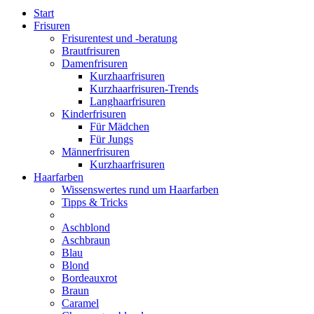
Start
Frisuren
Frisurentest und -beratung
Brautfrisuren
Damenfrisuren
Kurzhaarfrisuren
Kurzhaarfrisuren-Trends
Langhaarfrisuren
Kinderfrisuren
Für Mädchen
Für Jungs
Männerfrisuren
Kurzhaarfrisuren
Haarfarben
Wissenswertes rund um Haarfarben
Tipps & Tricks
Aschblond
Aschbraun
Blau
Blond
Bordeauxrot
Braun
Caramel