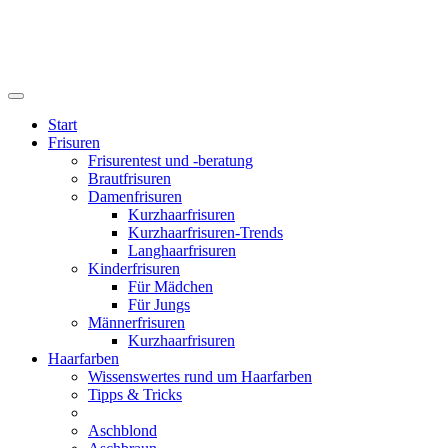
Start
Frisuren
Frisurentest und -beratung
Brautfrisuren
Damenfrisuren
Kurzhaarfrisuren
Kurzhaarfrisuren-Trends
Langhaarfrisuren
Kinderfrisuren
Für Mädchen
Für Jungs
Männerfrisuren
Kurzhaarfrisuren
Haarfarben
Wissenswertes rund um Haarfarben
Tipps & Tricks
Aschblond