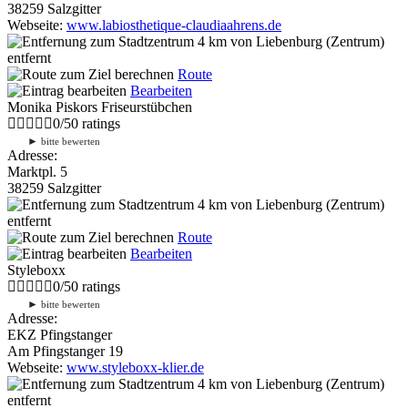
38259 Salzgitter
Webseite:
www.labiosthetique-claudiaahrens.de
4 km
von Liebenburg (Zentrum)
entfernt
Route
Bearbeiten
Monika Piskors Friseurstübchen
0
/
5
0
ratings
►
bitte bewerten
Adresse:
Marktpl. 5
38259 Salzgitter
4 km
von Liebenburg (Zentrum)
entfernt
Route
Bearbeiten
Styleboxx
0
/
5
0
ratings
►
bitte bewerten
Adresse:
EKZ Pfingstanger
Am Pfingstanger 19
Webseite:
www.styleboxx-klier.de
4 km
von Liebenburg (Zentrum)
entfernt