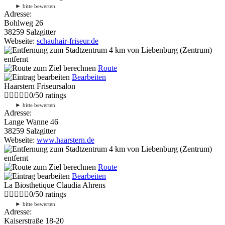
►
bitte bewerten
Adresse:
Bohlweg 26
38259 Salzgitter
Webseite:
schauhair-friseur.de
4 km
von Liebenburg (Zentrum)
entfernt
Route
Bearbeiten
Haarstern Friseursalon
0
/
5
0
ratings
►
bitte bewerten
Adresse:
Lange Wanne 46
38259 Salzgitter
Webseite:
www.haarstern.de
4 km
von Liebenburg (Zentrum)
entfernt
Route
Bearbeiten
La Biosthetique Claudia Ahrens
0
/
5
0
ratings
►
bitte bewerten
Adresse:
Kaiserstraße 18-20