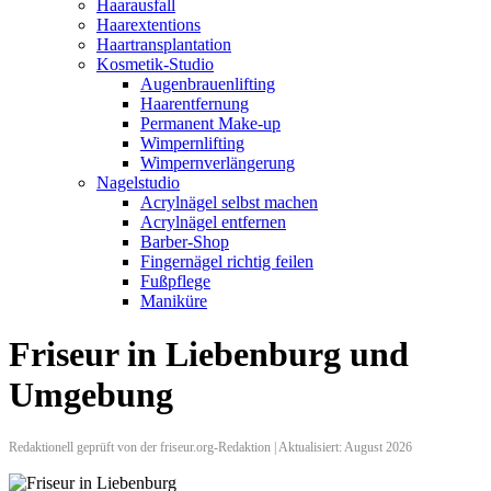
Haarausfall
Haarextentions
Haartransplantation
Kosmetik-Studio
Augenbrauenlifting
Haarentfernung
Permanent Make-up
Wimpernlifting
Wimpernverlängerung
Nagelstudio
Acrylnägel selbst machen
Acrylnägel entfernen
Barber-Shop
Fingernägel richtig feilen
Fußpflege
Maniküre
Friseur in Liebenburg und
Umgebung
Redaktionell geprüft von der friseur.org-Redaktion | Aktualisiert: August 2026