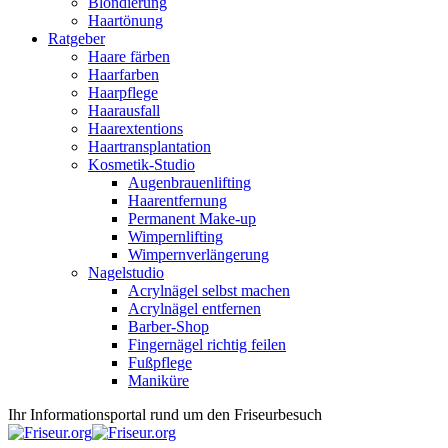
Blondierung
Haartönung
Ratgeber
Haare färben
Haarfarben
Haarpflege
Haarausfall
Haarextentions
Haartransplantation
Kosmetik-Studio
Augenbrauenlifting
Haarentfernung
Permanent Make-up
Wimpernlifting
Wimpernverlängerung
Nagelstudio
Acrylnägel selbst machen
Acrylnägel entfernen
Barber-Shop
Fingernägel richtig feilen
Fußpflege
Maniküre
Ihr Informationsportal rund um den Friseurbesuch