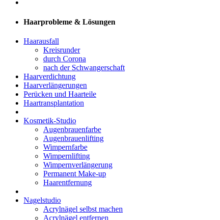
Haarprobleme & Lösungen
Haarausfall
Kreisrunder
durch Corona
nach der Schwangerschaft
Haarverdichtung
Haarverlängerungen
Perücken und Haarteile
Haartransplantation
Kosmetik-Studio
Augenbrauenfarbe
Augenbrauenlifting
Wimpernfarbe
Wimpernlifting
Wimpernverlängerung
Permanent Make-up
Haarentfernung
Nagelstudio
Acrylnägel selbst machen
Acrylnägel entfernen