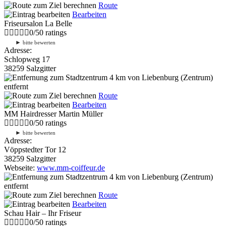
Route
Bearbeiten
Friseursalon La Belle
0
/
5
0
ratings
►
bitte bewerten
Adresse:
Schlopweg 17
38259 Salzgitter
4 km
von Liebenburg (Zentrum)
entfernt
Route
Bearbeiten
MM Hairdresser Martin Müller
0
/
5
0
ratings
►
bitte bewerten
Adresse:
Vöppstedter Tor 12
38259 Salzgitter
Webseite:
www.mm-coiffeur.de
4 km
von Liebenburg (Zentrum)
entfernt
Route
Bearbeiten
Schau Hair – Ihr Friseur
0
/
5
0
ratings