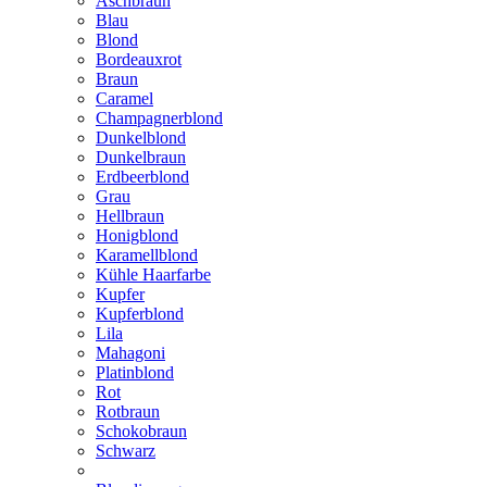
Aschbraun
Blau
Blond
Bordeauxrot
Braun
Caramel
Champagnerblond
Dunkelblond
Dunkelbraun
Erdbeerblond
Grau
Hellbraun
Honigblond
Karamellblond
Kühle Haarfarbe
Kupfer
Kupferblond
Lila
Mahagoni
Platinblond
Rot
Rotbraun
Schokobraun
Schwarz