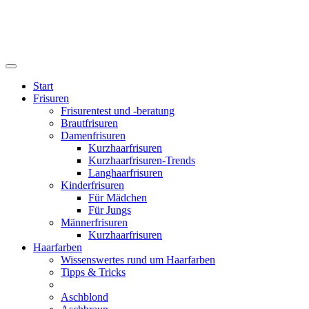
Start
Frisuren
Frisurentest und -beratung
Brautfrisuren
Damenfrisuren
Kurzhaarfrisuren
Kurzhaarfrisuren-Trends
Langhaarfrisuren
Kinderfrisuren
Für Mädchen
Für Jungs
Männerfrisuren
Kurzhaarfrisuren
Haarfarben
Wissenswertes rund um Haarfarben
Tipps & Tricks
Aschblond