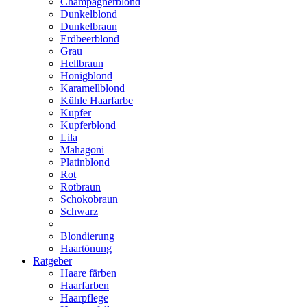
Champagnerblond
Dunkelblond
Dunkelbraun
Erdbeerblond
Grau
Hellbraun
Honigblond
Karamellblond
Kühle Haarfarbe
Kupfer
Kupferblond
Lila
Mahagoni
Platinblond
Rot
Rotbraun
Schokobraun
Schwarz
Blondierung
Haartönung
Ratgeber
Haare färben
Haarfarben
Haarpflege