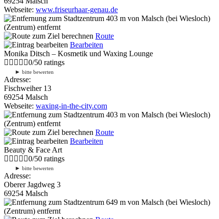
69254 Malsch
Webseite:
www.friseurhaar-genau.de
403 m
von Malsch (bei Wiesloch)
(Zentrum) entfernt
Route
Bearbeiten
Monika Ditsch – Kosmetik und Waxing Lounge
0
/
5
0
ratings
►
bitte bewerten
Adresse:
Fischweiher 13
69254 Malsch
Webseite:
waxing-in-the-city.com
403 m
von Malsch (bei Wiesloch)
(Zentrum) entfernt
Route
Bearbeiten
Beauty & Face Art
0
/
5
0
ratings
►
bitte bewerten
Adresse:
Oberer Jagdweg 3
69254 Malsch
649 m
von Malsch (bei Wiesloch)
(Zentrum) entfernt