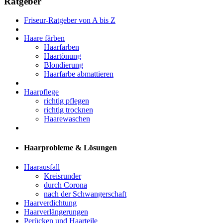
Ratgeber
Friseur-Ratgeber von A bis Z
Haare färben
Haarfarben
Haartönung
Blondierung
Haarfarbe abmattieren
Haarpflege
richtig pflegen
richtig trocknen
Haarewaschen
Haarprobleme & Lösungen
Haarausfall
Kreisrunder
durch Corona
nach der Schwangerschaft
Haarverdichtung
Haarverlängerungen
Perücken und Haarteile