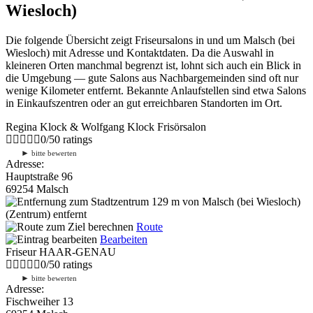
Wiesloch)
Die folgende Übersicht zeigt Friseursalons in und um Malsch (bei
Wiesloch) mit Adresse und Kontaktdaten. Da die Auswahl in
kleineren Orten manchmal begrenzt ist, lohnt sich auch ein Blick in
die Umgebung — gute Salons aus Nachbargemeinden sind oft nur
wenige Kilometer entfernt. Bekannte Anlaufstellen sind etwa Salons
in Einkaufszentren oder an gut erreichbaren Standorten im Ort.
Regina Klock & Wolfgang Klock Frisörsalon
0
/
5
0
ratings
►
bitte bewerten
Adresse:
Hauptstraße 96
69254 Malsch
129 m
von Malsch (bei Wiesloch)
(Zentrum) entfernt
Route
Bearbeiten
Friseur HAAR-GENAU
0
/
5
0
ratings
►
bitte bewerten
Adresse:
Fischweiher 13