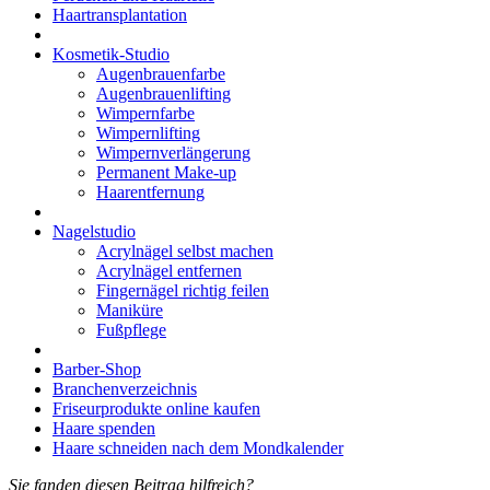
Haartransplantation
Kosmetik-Studio
Augenbrauenfarbe
Augenbrauenlifting
Wimpernfarbe
Wimpernlifting
Wimpernverlängerung
Permanent Make-up
Haarentfernung
Nagelstudio
Acrylnägel selbst machen
Acrylnägel entfernen
Fingernägel richtig feilen
Maniküre
Fußpflege
Barber-Shop
Branchenverzeichnis
Friseurprodukte online kaufen
Haare spenden
Haare schneiden nach dem Mondkalender
Sie fanden diesen Beitrag hilfreich?