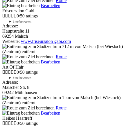
Route
Bearbeiten
Friseursalon Gabi
0
/
5
0
ratings
►
bitte bewerten
Adresse:
Hauptstraße 11
69254 Malsch
Webseite:
www.friseursalon-gabi.com
712 m
von Malsch (bei Wiesloch)
(Zentrum) entfernt
Route
Bearbeiten
Art Of Hair
0
/
5
0
ratings
►
bitte bewerten
Adresse:
Malscher Str. 8
69242 Mühlhausen
1 km
von Malsch (bei Wiesloch)
(Zentrum) entfernt
Route
Bearbeiten
Heikes Haartreff
0
/
5
0
ratings