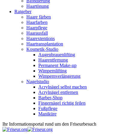
Blondierung
Haartönung
Ratgeber
Haare färben
Haarfarben
Haarpflege
Haarausfall
Haarextentions
Haartransplantation
Kosmetik-Studio
Augenbrauenlifting
Haarentfernung
Permanent Make-up
Wimpernlifting
Wimpernverlängerung
Nagelstudio
Acrylnägel selbst machen
Acrylnägel entfernen
Barber-Shop
Fingernägel richtig feilen
Fußpflege
Maniküre
Ihr Informationsportal rund um den Friseurbesuch