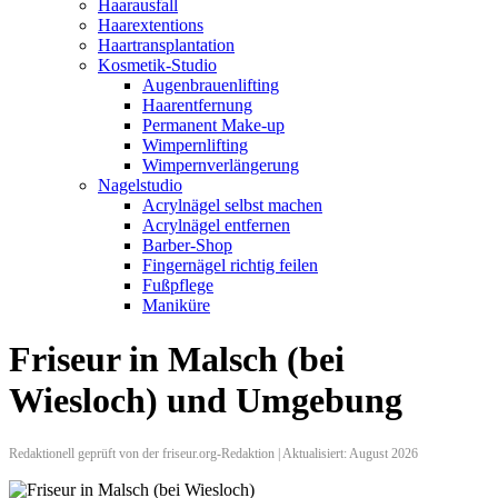
Haarausfall
Haarextentions
Haartransplantation
Kosmetik-Studio
Augenbrauenlifting
Haarentfernung
Permanent Make-up
Wimpernlifting
Wimpernverlängerung
Nagelstudio
Acrylnägel selbst machen
Acrylnägel entfernen
Barber-Shop
Fingernägel richtig feilen
Fußpflege
Maniküre
Friseur in Malsch (bei
Wiesloch) und Umgebung
Redaktionell geprüft von der friseur.org-Redaktion | Aktualisiert: August 2026