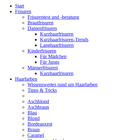
Start
Frisuren
Frisurentest und -beratung
Brautfrisuren
Damenfrisuren
Kurzhaarfrisuren
Kurzhaarfrisuren-Trends
Langhaarfrisuren
Kinderfrisuren
Für Mädchen
Für Jungs
Männerfrisuren
Kurzhaarfrisuren
Haarfarben
Wissenswertes rund um Haarfarben
Tipps & Tricks
Aschblond
Aschbraun
Blau
Blond
Bordeauxrot
Braun
Caramel