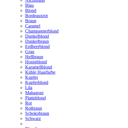
Aschbraun
Blau
Blond
Bordeauxrot
Braun
Caramel
Champagnerblond
Dunkelblond
Dunkelbraun
Erdbeerblond
Grau
Hellbraun
Honigblond
Karamellblond
Kühle Haarfarbe
Kupfer
Kupferblond
Lila
Mahagoni
Platinblond
Rot
Rotbraun
Schokobraun
Schwarz