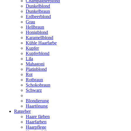
Champagnerblond
Dunkelblond
Dunkelbraun
Erdbeerblond
Grau
Hellbraun
Honigblond
Karamellblond
Kühle Haarfarbe
Kupfer
Kupferblond
Lila
Mahagoni
Platinblond
Rot
Rotbraun
Schokobraun
Schwarz
Blondierung
Haartönung
Ratgeber
Haare färben
Haarfarben
Haarpflege