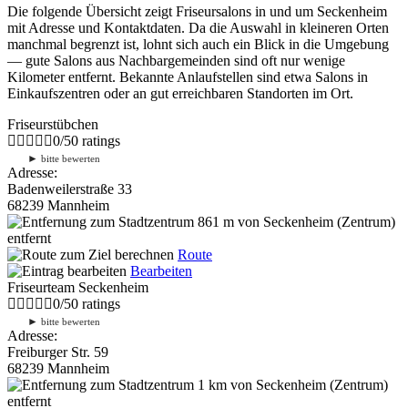
Die folgende Übersicht zeigt Friseursalons in und um Seckenheim
mit Adresse und Kontaktdaten. Da die Auswahl in kleineren Orten
manchmal begrenzt ist, lohnt sich auch ein Blick in die Umgebung
— gute Salons aus Nachbargemeinden sind oft nur wenige
Kilometer entfernt. Bekannte Anlaufstellen sind etwa Salons in
Einkaufszentren oder an gut erreichbaren Standorten im Ort.
Friseurstübchen
0
/
5
0
ratings
►
bitte bewerten
Adresse:
Badenweilerstraße 33
68239 Mannheim
861 m
von Seckenheim (Zentrum)
entfernt
Route
Bearbeiten
Friseurteam Seckenheim
0
/
5
0
ratings
►
bitte bewerten
Adresse:
Freiburger Str. 59
68239 Mannheim
1 km
von Seckenheim (Zentrum)
entfernt