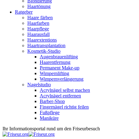
Blondierung
Haartönung
Ratgeber
Haare färben
Haarfarben
Haarpflege
Haarausfall
Haarextentions
Haartransplantation
Kosmetik-Studio
Augenbrauenlifting
Haarentfernung
Permanent Make-up
Wimpernlifting
Wimpernverlängerung
Nagelstudio
Acrylnägel selbst machen
Acrylnägel entfernen
Barber-Shop
Fingernägel richtig feilen
Fußpflege
Maniküre
Ihr Informationsportal rund um den Friseurbesuch