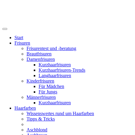
Start
Frisuren
Frisurentest und -beratung
Brautfrisuren
Damenfrisuren
Kurzhaarfrisuren
Kurzhaarfrisuren-Trends
Langhaarfrisuren
Kinderfrisuren
Für Mädchen
Für Jungs
Männerfrisuren
Kurzhaarfrisuren
Haarfarben
Wissenswertes rund um Haarfarben
Tipps & Tricks
Aschblond