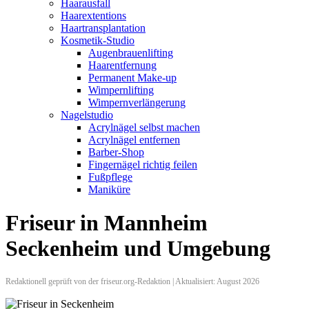
Haarausfall
Haarextentions
Haartransplantation
Kosmetik-Studio
Augenbrauenlifting
Haarentfernung
Permanent Make-up
Wimpernlifting
Wimpernverlängerung
Nagelstudio
Acrylnägel selbst machen
Acrylnägel entfernen
Barber-Shop
Fingernägel richtig feilen
Fußpflege
Maniküre
Friseur in Mannheim
Seckenheim und Umgebung
Redaktionell geprüft von der friseur.org-Redaktion | Aktualisiert: August 2026