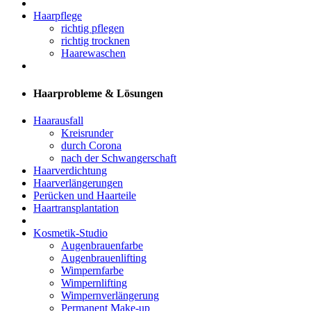
Haarpflege
richtig pflegen
richtig trocknen
Haarewaschen
Haarprobleme & Lösungen
Haarausfall
Kreisrunder
durch Corona
nach der Schwangerschaft
Haarverdichtung
Haarverlängerungen
Perücken und Haarteile
Haartransplantation
Kosmetik-Studio
Augenbrauenfarbe
Augenbrauenlifting
Wimpernfarbe
Wimpernlifting
Wimpernverlängerung
Permanent Make-up