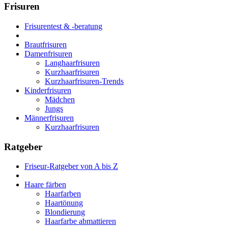
Frisuren
Frisurentest & -beratung
Brautfrisuren
Damenfrisuren
Langhaarfrisuren
Kurzhaarfrisuren
Kurzhaarfrisuren-Trends
Kinderfrisuren
Mädchen
Jungs
Männerfrisuren
Kurzhaarfrisuren
Ratgeber
Friseur-Ratgeber von A bis Z
Haare färben
Haarfarben
Haartönung
Blondierung
Haarfarbe abmattieren