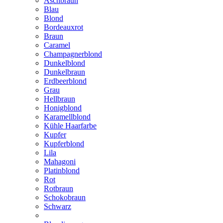
Aschbraun
Blau
Blond
Bordeauxrot
Braun
Caramel
Champagnerblond
Dunkelblond
Dunkelbraun
Erdbeerblond
Grau
Hellbraun
Honigblond
Karamellblond
Kühle Haarfarbe
Kupfer
Kupferblond
Lila
Mahagoni
Platinblond
Rot
Rotbraun
Schokobraun
Schwarz