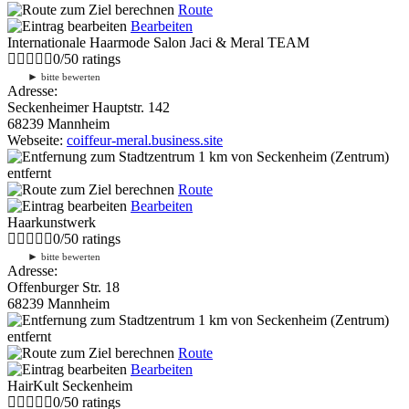
Route
Bearbeiten
Internationale Haarmode Salon Jaci & Meral TEAM
0
/
5
0
ratings
►
bitte bewerten
Adresse:
Seckenheimer Hauptstr. 142
68239 Mannheim
Webseite:
coiffeur-meral.business.site
1 km
von Seckenheim (Zentrum)
entfernt
Route
Bearbeiten
Haarkunstwerk
0
/
5
0
ratings
►
bitte bewerten
Adresse:
Offenburger Str. 18
68239 Mannheim
1 km
von Seckenheim (Zentrum)
entfernt
Route
Bearbeiten
HairKult Seckenheim
0
/
5
0
ratings