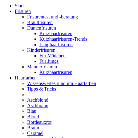
Start
Frisuren
Frisurentest und -beratung
Brautfrisuren
Damenfrisuren
Kurzhaarfrisuren
Kurzhaarfrisuren-Trends
Langhaarfrisuren
Kinderfrisuren
Für Mädchen
Für Jungs
Männerfrisuren
Kurzhaarfrisuren
Haarfarben
Wissenswertes rund um Haarfarben
Tipps & Tricks
Aschblond
Aschbraun
Blau
Blond
Bordeauxrot
Braun
Caramel