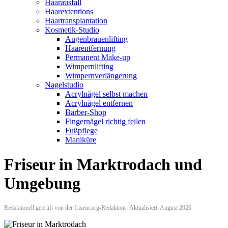
Haarausfall
Haarextentions
Haartransplantation
Kosmetik-Studio
Augenbrauenlifting
Haarentfernung
Permanent Make-up
Wimpernlifting
Wimpernverlängerung
Nagelstudio
Acrylnägel selbst machen
Acrylnägel entfernen
Barber-Shop
Fingernägel richtig feilen
Fußpflege
Maniküre
Friseur in Marktrodach und
Umgebung
Redaktionell geprüft von der friseur.org-Redaktion | Aktualisiert: August 2026