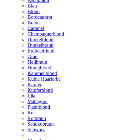
Aschbraun
Blau
Blond
Bordeauxrot
Braun
Caramel
Champagnerblond
Dunkelblond
Dunkelbraun
Erdbeerblond
Grau
Hellbraun
Honigblond
Karamellblond
Kühle Haarfarbe
Kupfer
Kupferblond
Lila
Mahagoni
Platinblond
Rot
Rotbraun
Schokobraun
Schwarz