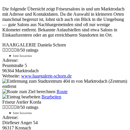
Die folgende Übersicht zeigt Friseursalons in und um Marktrodach
mit Adresse und Kontaktdaten. Da die Auswahl in kleineren Orten
manchmal begrenzt ist, lohnt sich auch ein Blick in die Umgebung
— gute Salons aus Nachbargemeinden sind oft nur wenige
Kilometer entfernt. Bekannte Anlaufstellen sind etwa Salons in
Einkaufszentren oder an gut erreichbaren Standorten im Ort.
HAARGALERIE Daniela Schorn
0
/
5
0
ratings
►
bitte bewerten
Adresse:
Peuntstraße 5
96364 Marktrodach
Webseite:
www.haargalerie-schorn.de
404 m
von Marktrodach (Zentrum)
entfernt
Route
Bearbeiten
Friseur Atelier Korda
0
/
5
0
ratings
►
bitte bewerten
Adresse:
Dörfleser Anger 54
96317 Kronach