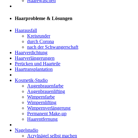
Haarewaschen
Haarprobleme & Lösungen
Haarausfall
Kreisrunder
durch Corona
nach der Schwangerschaft
Haarverdichtung
Haarverlängerungen
Perücken und Haarteile
Haartransplantation
Kosmetik-Studio
Augenbrauenfarbe
Augenbrauenlifting
Wimpernfarbe
Wimpernlifting
Wimpernverlängerung
Permanent Make-up
Haarentfernung
Nagelstudio
Acrylnägel selbst machen