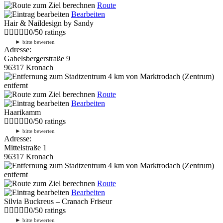
Route
Bearbeiten
Hair & Naildesign by Sandy
0
/
5
0
ratings
►
bitte bewerten
Adresse:
Gabelsbergerstraße 9
96317 Kronach
4 km
von Marktrodach (Zentrum)
entfernt
Route
Bearbeiten
Haarikamm
0
/
5
0
ratings
►
bitte bewerten
Adresse:
Mittelstraße 1
96317 Kronach
4 km
von Marktrodach (Zentrum)
entfernt
Route
Bearbeiten
Silvia Buckreus – Cranach Friseur
0
/
5
0
ratings
►
bitte bewerten