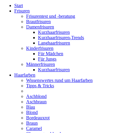
Start
Frisuren
Frisurentest und -beratung
Brautfrisuren
Damenfrisuren
Kurzhaarfrisuren
Kurzhaarfrisuren-Trends
Langhaarfrisuren
Kinderfrisuren
Für Mädchen
Für Jungs
Männerfrisuren
Kurzhaarfrisuren
Haarfarben
Wissenswertes rund um Haarfarben
Tipps & Tricks
Aschblond
Aschbraun
Blau
Blond
Bordeauxrot
Braun
Caramel