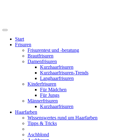
Start
Frisuren
Frisurentest und -beratung
Brautfrisuren
Damenfrisuren
Kurzhaarfrisuren
Kurzhaarfrisuren-Trends
Langhaarfrisuren
Kinderfrisuren
Für Mädchen
Für Jungs
Männerfrisuren
Kurzhaarfrisuren
Haarfarben
Wissenswertes rund um Haarfarben
Tipps & Tricks
Aschblond