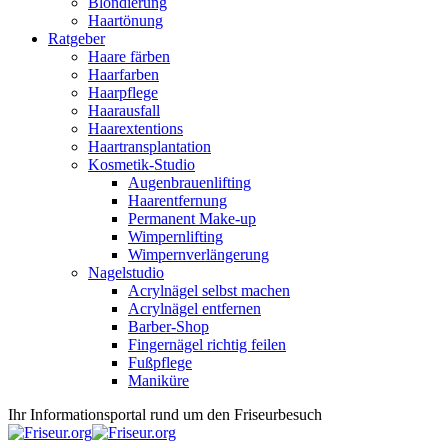
Blondierung
Haartönung
Ratgeber
Haare färben
Haarfarben
Haarpflege
Haarausfall
Haarextentions
Haartransplantation
Kosmetik-Studio
Augenbrauenlifting
Haarentfernung
Permanent Make-up
Wimpernlifting
Wimpernverlängerung
Nagelstudio
Acrylnägel selbst machen
Acrylnägel entfernen
Barber-Shop
Fingernägel richtig feilen
Fußpflege
Maniküre
Ihr Informationsportal rund um den Friseurbesuch