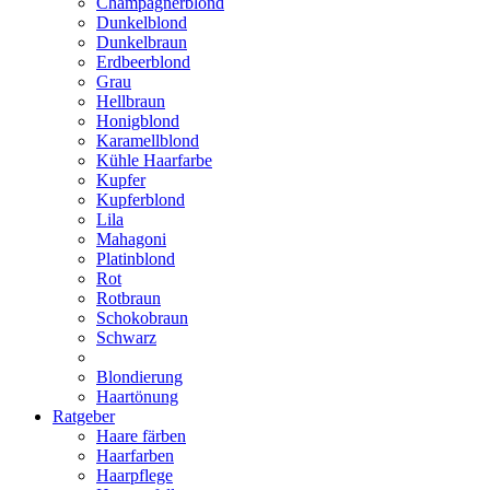
Champagnerblond
Dunkelblond
Dunkelbraun
Erdbeerblond
Grau
Hellbraun
Honigblond
Karamellblond
Kühle Haarfarbe
Kupfer
Kupferblond
Lila
Mahagoni
Platinblond
Rot
Rotbraun
Schokobraun
Schwarz
Blondierung
Haartönung
Ratgeber
Haare färben
Haarfarben
Haarpflege