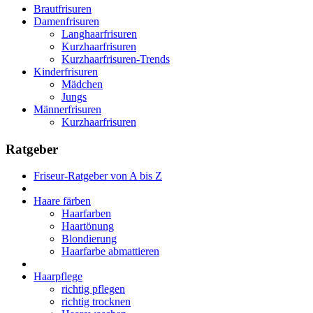
Brautfrisuren
Damenfrisuren
Langhaarfrisuren
Kurzhaarfrisuren
Kurzhaarfrisuren-Trends
Kinderfrisuren
Mädchen
Jungs
Männerfrisuren
Kurzhaarfrisuren
Ratgeber
Friseur-Ratgeber von A bis Z
Haare färben
Haarfarben
Haartönung
Blondierung
Haarfarbe abmattieren
Haarpflege
richtig pflegen
richtig trocknen