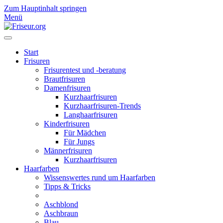
Zum Hauptinhalt springen
Menü
Start
Frisuren
Frisurentest und -beratung
Brautfrisuren
Damenfrisuren
Kurzhaarfrisuren
Kurzhaarfrisuren-Trends
Langhaarfrisuren
Kinderfrisuren
Für Mädchen
Für Jungs
Männerfrisuren
Kurzhaarfrisuren
Haarfarben
Wissenswertes rund um Haarfarben
Tipps & Tricks
Aschblond
Aschbraun
Blau