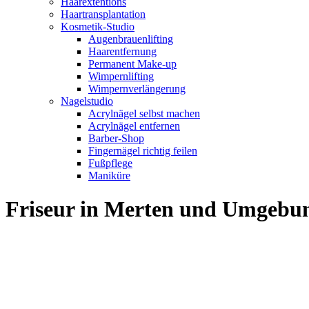
Haarextentions
Haartransplantation
Kosmetik-Studio
Augenbrauenlifting
Haarentfernung
Permanent Make-up
Wimpernlifting
Wimpernverlängerung
Nagelstudio
Acrylnägel selbst machen
Acrylnägel entfernen
Barber-Shop
Fingernägel richtig feilen
Fußpflege
Maniküre
Friseur in Merten und Umgebu