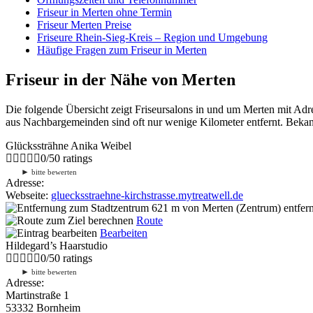
Friseur in Merten ohne Termin
Friseur Merten Preise
Friseure Rhein-Sieg-Kreis – Region und Umgebung
Häufige Fragen zum Friseur in Merten
Friseur in der Nähe von Merten
Die folgende Übersicht zeigt Friseursalons in und um Merten mit Ad
aus Nachbargemeinden sind oft nur wenige Kilometer entfernt. Bekann
Glückssträhne Anika Weibel
0
/
5
0
ratings
►
bitte bewerten
Adresse:
Webseite:
gluecksstraehne-kirchstrasse.mytreatwell.de
621 m
von Merten (Zentrum) entfern
Route
Bearbeiten
Hildegard’s Haarstudio
0
/
5
0
ratings
►
bitte bewerten
Adresse:
Martinstraße 1
53332 Bornheim