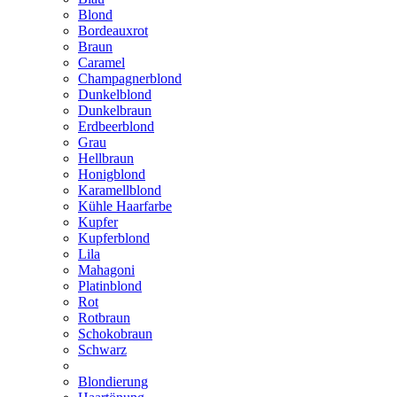
Blond
Bordeauxrot
Braun
Caramel
Champagnerblond
Dunkelblond
Dunkelbraun
Erdbeerblond
Grau
Hellbraun
Honigblond
Karamellblond
Kühle Haarfarbe
Kupfer
Kupferblond
Lila
Mahagoni
Platinblond
Rot
Rotbraun
Schokobraun
Schwarz
Blondierung