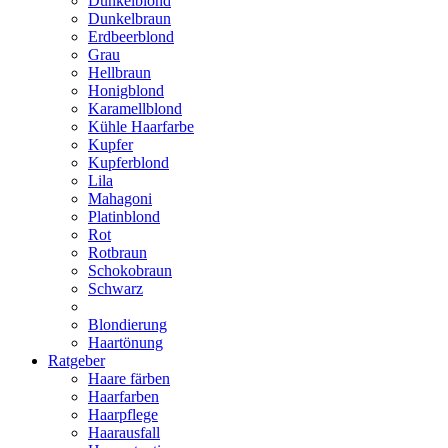
Dunkelblond
Dunkelbraun
Erdbeerblond
Grau
Hellbraun
Honigblond
Karamellblond
Kühle Haarfarbe
Kupfer
Kupferblond
Lila
Mahagoni
Platinblond
Rot
Rotbraun
Schokobraun
Schwarz
Blondierung
Haartönung
Ratgeber
Haare färben
Haarfarben
Haarpflege
Haarausfall