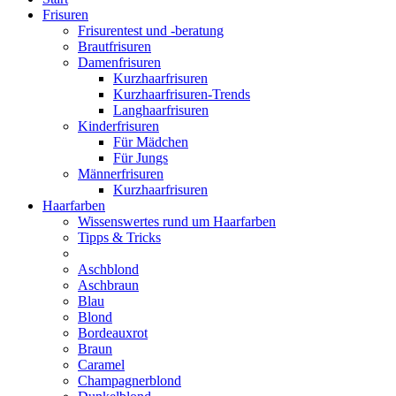
Frisuren
Frisurentest und -beratung
Brautfrisuren
Damenfrisuren
Kurzhaarfrisuren
Kurzhaarfrisuren-Trends
Langhaarfrisuren
Kinderfrisuren
Für Mädchen
Für Jungs
Männerfrisuren
Kurzhaarfrisuren
Haarfarben
Wissenswertes rund um Haarfarben
Tipps & Tricks
Aschblond
Aschbraun
Blau
Blond
Bordeauxrot
Braun
Caramel
Champagnerblond