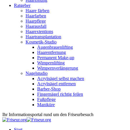
Haartönung
Ratgeber
Haare färben
Haarfarben
Haarpflege
Haarausfall
Haarextentions
Haartransplantation
Kosmetik-Studio
Augenbrauenlifting
Haarentfernung
Permanent Make-up
Wimpernlifting
Wimpernverlängerung
Nagelstudio
Acrylnägel selbst machen
Acrylnägel entfernen
Barber-Shop
Fingernägel richtig feilen
Fußpflege
Maniküre
Ihr Informationsportal rund um den Friseurbesuch
Start