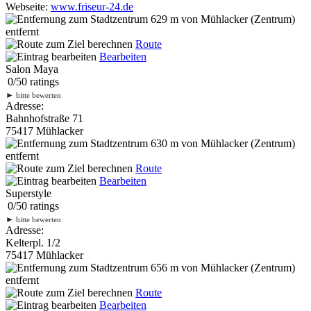
Webseite:
www.friseur-24.de
629 m
von Mühlacker (Zentrum)
entfernt
Route
Bearbeiten
Salon Maya
0
/
5
0
ratings
►
bitte bewerten
Adresse:
Bahnhofstraße 71
75417 Mühlacker
630 m
von Mühlacker (Zentrum)
entfernt
Route
Bearbeiten
Superstyle
0
/
5
0
ratings
►
bitte bewerten
Adresse:
Kelterpl. 1/2
75417 Mühlacker
656 m
von Mühlacker (Zentrum)
entfernt
Route
Bearbeiten