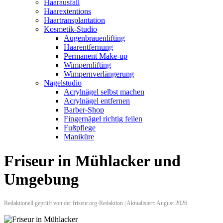
Haarausfall
Haarextentions
Haartransplantation
Kosmetik-Studio
Augenbrauenlifting
Haarentfernung
Permanent Make-up
Wimpernlifting
Wimpernverlängerung
Nagelstudio
Acrylnägel selbst machen
Acrylnägel entfernen
Barber-Shop
Fingernägel richtig feilen
Fußpflege
Maniküre
Friseur in Mühlacker und
Umgebung
Redaktionell geprüft von der friseur.org-Redaktion | Aktualisiert: August 2026