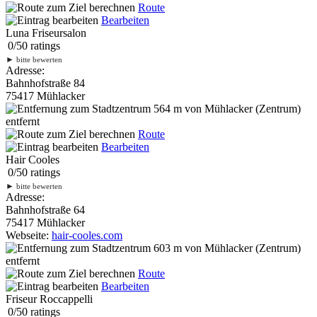
Route
Bearbeiten
Luna Friseursalon
0
/
5
0
ratings
►
bitte bewerten
Adresse:
Bahnhofstraße 84
75417 Mühlacker
564 m
von Mühlacker (Zentrum)
entfernt
Route
Bearbeiten
Hair Cooles
0
/
5
0
ratings
►
bitte bewerten
Adresse:
Bahnhofstraße 64
75417 Mühlacker
Webseite:
hair-cooles.com
603 m
von Mühlacker (Zentrum)
entfernt
Route
Bearbeiten
Friseur Roccappelli
0
/
5
0
ratings