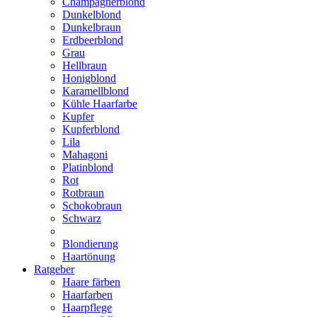
Champagnerblond
Dunkelblond
Dunkelbraun
Erdbeerblond
Grau
Hellbraun
Honigblond
Karamellblond
Kühle Haarfarbe
Kupfer
Kupferblond
Lila
Mahagoni
Platinblond
Rot
Rotbraun
Schokobraun
Schwarz
Blondierung
Haartönung
Ratgeber
Haare färben
Haarfarben
Haarpflege