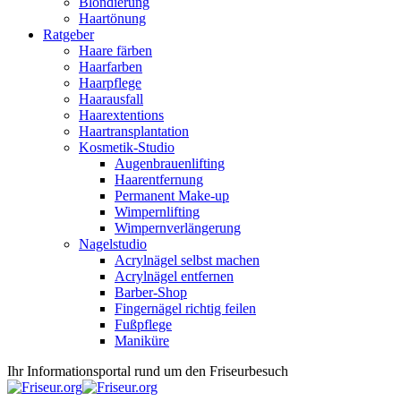
Blondierung
Haartönung
Ratgeber
Haare färben
Haarfarben
Haarpflege
Haarausfall
Haarextentions
Haartransplantation
Kosmetik-Studio
Augenbrauenlifting
Haarentfernung
Permanent Make-up
Wimpernlifting
Wimpernverlängerung
Nagelstudio
Acrylnägel selbst machen
Acrylnägel entfernen
Barber-Shop
Fingernägel richtig feilen
Fußpflege
Maniküre
Ihr Informationsportal rund um den Friseurbesuch