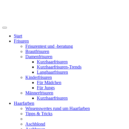
Start
Frisuren
Frisurentest und -beratung
Brautfrisuren
Damenfrisuren
Kurzhaarfrisuren
Kurzhaarfrisuren-Trends
Langhaarfrisuren
Kinderfrisuren
Für Mädchen
Für Jungs
Männerfrisuren
Kurzhaarfrisuren
Haarfarben
Wissenswertes rund um Haarfarben
Tipps & Tricks
Aschblond