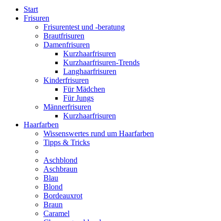
Start
Frisuren
Frisurentest und -beratung
Brautfrisuren
Damenfrisuren
Kurzhaarfrisuren
Kurzhaarfrisuren-Trends
Langhaarfrisuren
Kinderfrisuren
Für Mädchen
Für Jungs
Männerfrisuren
Kurzhaarfrisuren
Haarfarben
Wissenswertes rund um Haarfarben
Tipps & Tricks
Aschblond
Aschbraun
Blau
Blond
Bordeauxrot
Braun
Caramel