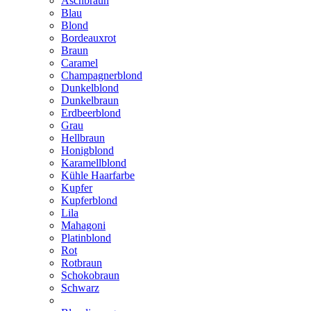
Aschbraun
Blau
Blond
Bordeauxrot
Braun
Caramel
Champagnerblond
Dunkelblond
Dunkelbraun
Erdbeerblond
Grau
Hellbraun
Honigblond
Karamellblond
Kühle Haarfarbe
Kupfer
Kupferblond
Lila
Mahagoni
Platinblond
Rot
Rotbraun
Schokobraun
Schwarz