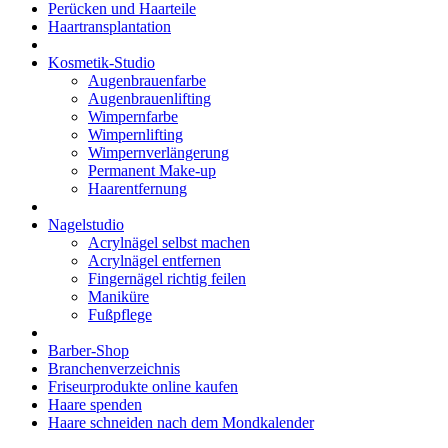
Perücken und Haarteile
Haartransplantation
Kosmetik-Studio
Augenbrauenfarbe
Augenbrauenlifting
Wimpernfarbe
Wimpernlifting
Wimpernverlängerung
Permanent Make-up
Haarentfernung
Nagelstudio
Acrylnägel selbst machen
Acrylnägel entfernen
Fingernägel richtig feilen
Maniküre
Fußpflege
Barber-Shop
Branchenverzeichnis
Friseurprodukte online kaufen
Haare spenden
Haare schneiden nach dem Mondkalender