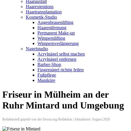
Haarausfall
Haarextentions
Haartransplantation
Kosmetik-Studio
Augenbrauenlifting
Haarentfernung
Permanent Make-up
Wimpernlifting
Wimpernverlängerung
Nagelstudio
Acrylnägel selbst machen
Acrylnägel entfernen
Barber-Shop
Fingernägel richtig feilen
Fußpflege
Maniküre
Friseur in Mülheim an der
Ruhr Mintard und Umgebung
Redaktionell geprüft von der friseur.org-Redaktion | Aktualisiert: August 2026