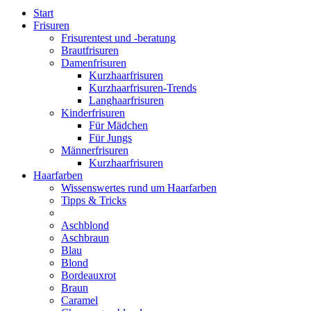
Start
Frisuren
Frisurentest und -beratung
Brautfrisuren
Damenfrisuren
Kurzhaarfrisuren
Kurzhaarfrisuren-Trends
Langhaarfrisuren
Kinderfrisuren
Für Mädchen
Für Jungs
Männerfrisuren
Kurzhaarfrisuren
Haarfarben
Wissenswertes rund um Haarfarben
Tipps & Tricks
Aschblond
Aschbraun
Blau
Blond
Bordeauxrot
Braun
Caramel