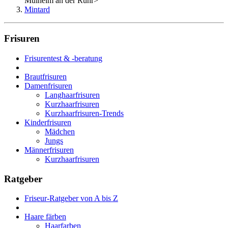
Mülheim an der Ruhr
>
Mintard
Frisuren
Frisurentest & -beratung
Brautfrisuren
Damenfrisuren
Langhaarfrisuren
Kurzhaarfrisuren
Kurzhaarfrisuren-Trends
Kinderfrisuren
Mädchen
Jungs
Männerfrisuren
Kurzhaarfrisuren
Ratgeber
Friseur-Ratgeber von A bis Z
Haare färben
Haarfarben