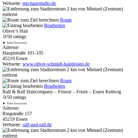
Webseite:
mp-haarstudio.de
2 km
von Mintard (Zentrum)
entfernt
Route
Bearbeiten
Oliver’s Hair
0
/
5
0
ratings
►
bitte bewerten
Adresse:
Hauptstraße 101-105
45219 Essen
Webseite:
www.oliver-schmidt-hairdesign.de
2 km
von Mintard (Zentrum)
entfernt
Route
Bearbeiten
Ralf & Ralf Haircompany – Friseur – Frisör – Essen Kettwig
0
/
5
0
ratings
►
bitte bewerten
Adresse:
Ringstraße 157
45219 Essen
Webseite:
ralf-und-ralf.de
2 km
von Mintard (Zentrum)
entfernt