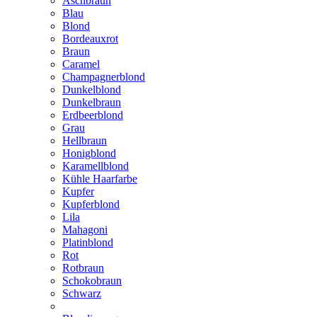
Aschbraun
Blau
Blond
Bordeauxrot
Braun
Caramel
Champagnerblond
Dunkelblond
Dunkelbraun
Erdbeerblond
Grau
Hellbraun
Honigblond
Karamellblond
Kühle Haarfarbe
Kupfer
Kupferblond
Lila
Mahagoni
Platinblond
Rot
Rotbraun
Schokobraun
Schwarz