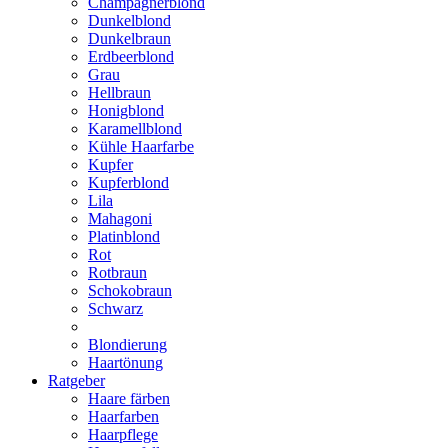
Champagnerblond
Dunkelblond
Dunkelbraun
Erdbeerblond
Grau
Hellbraun
Honigblond
Karamellblond
Kühle Haarfarbe
Kupfer
Kupferblond
Lila
Mahagoni
Platinblond
Rot
Rotbraun
Schokobraun
Schwarz
Blondierung
Haartönung
Ratgeber
Haare färben
Haarfarben
Haarpflege