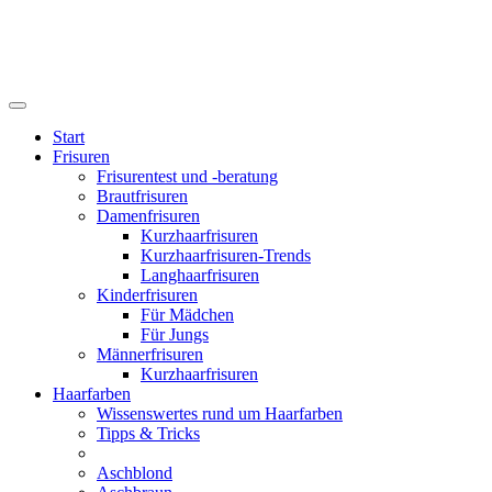
Start
Frisuren
Frisurentest und -beratung
Brautfrisuren
Damenfrisuren
Kurzhaarfrisuren
Kurzhaarfrisuren-Trends
Langhaarfrisuren
Kinderfrisuren
Für Mädchen
Für Jungs
Männerfrisuren
Kurzhaarfrisuren
Haarfarben
Wissenswertes rund um Haarfarben
Tipps & Tricks
Aschblond