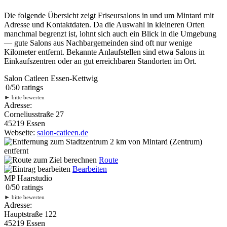
Die folgende Übersicht zeigt Friseursalons in und um Mintard mit
Adresse und Kontaktdaten. Da die Auswahl in kleineren Orten
manchmal begrenzt ist, lohnt sich auch ein Blick in die Umgebung
— gute Salons aus Nachbargemeinden sind oft nur wenige
Kilometer entfernt. Bekannte Anlaufstellen sind etwa Salons in
Einkaufszentren oder an gut erreichbaren Standorten im Ort.
Salon Catleen Essen-Kettwig
0
/
5
0
ratings
►
bitte bewerten
Adresse:
Corneliusstraße 27
45219 Essen
Webseite:
salon-catleen.de
2 km
von Mintard (Zentrum)
entfernt
Route
Bearbeiten
MP Haarstudio
0
/
5
0
ratings
►
bitte bewerten
Adresse:
Hauptstraße 122
45219 Essen