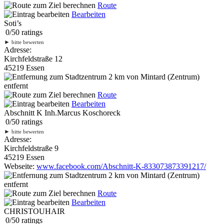
Route
Bearbeiten
Soti’s
0
/
5
0
ratings
►
bitte bewerten
Adresse:
Kirchfeldstraße 12
45219 Essen
2 km
von Mintard (Zentrum)
entfernt
Route
Bearbeiten
Abschnitt K Inh.Marcus Koschoreck
0
/
5
0
ratings
►
bitte bewerten
Adresse:
Kirchfeldstraße 9
45219 Essen
Webseite:
www.facebook.com/Abschnitt-K-833073873391217/
2 km
von Mintard (Zentrum)
entfernt
Route
Bearbeiten
CHRISTOUHAIR
0
/
5
0
ratings