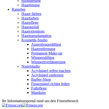
Blondierung
Haartönung
Ratgeber
Haare färben
Haarfarben
Haarpflege
Haarausfall
Haarextentions
Haartransplantation
Kosmetik-Studio
Augenbrauenlifting
Haarentfernung
Permanent Make-up
Wimpernlifting
Wimpernverlängerung
Nagelstudio
Acrylnägel selbst machen
Acrylnägel entfernen
Barber-Shop
Fingernägel richtig feilen
Fußpflege
Maniküre
Ihr Informationsportal rund um den Friseurbesuch