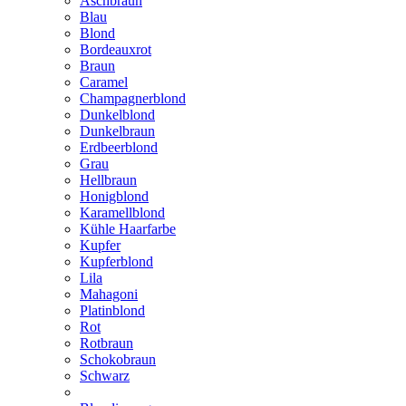
Aschbraun
Blau
Blond
Bordeauxrot
Braun
Caramel
Champagnerblond
Dunkelblond
Dunkelbraun
Erdbeerblond
Grau
Hellbraun
Honigblond
Karamellblond
Kühle Haarfarbe
Kupfer
Kupferblond
Lila
Mahagoni
Platinblond
Rot
Rotbraun
Schokobraun
Schwarz