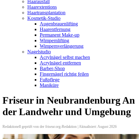
Haarausfall
Haarextentions
Haartransplantation
Kosmetik-Studio
Augenbrauenlifting
Haarentfernung
Permanent Make-up
Wimpernlifting
Wimpernverlängerung
Nagelstudio
Acrylnägel selbst machen
Acrylnägel entfernen
Barber-Shop
Fingernägel richtig feilen
Fußpflege
Maniküre
Friseur in Neubrandenburg An
der Landwehr und Umgebung
Redaktionell geprüft von der friseur.org-Redaktion | Aktualisiert: August 2026