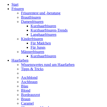
Start
Frisuren
Frisurentest und -beratung
Brautfrisuren
Damenfrisuren
Kurzhaarfrisuren
Kurzhaarfrisuren-Trends
Langhaarfrisuren
Kinderfrisuren
Für Mädchen
Für Jungs
Männerfrisuren
Kurzhaarfrisuren
Haarfarben
Wissenswertes rund um Haarfarben
Tipps & Tricks
Aschblond
Aschbraun
Blau
Blond
Bordeauxrot
Braun
Caramel