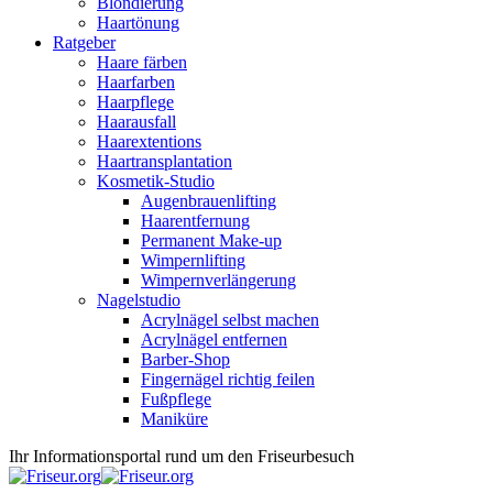
Blondierung
Haartönung
Ratgeber
Haare färben
Haarfarben
Haarpflege
Haarausfall
Haarextentions
Haartransplantation
Kosmetik-Studio
Augenbrauenlifting
Haarentfernung
Permanent Make-up
Wimpernlifting
Wimpernverlängerung
Nagelstudio
Acrylnägel selbst machen
Acrylnägel entfernen
Barber-Shop
Fingernägel richtig feilen
Fußpflege
Maniküre
Ihr Informationsportal rund um den Friseurbesuch