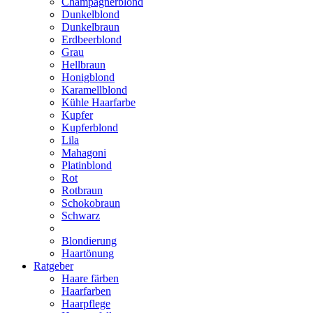
Champagnerblond
Dunkelblond
Dunkelbraun
Erdbeerblond
Grau
Hellbraun
Honigblond
Karamellblond
Kühle Haarfarbe
Kupfer
Kupferblond
Lila
Mahagoni
Platinblond
Rot
Rotbraun
Schokobraun
Schwarz
Blondierung
Haartönung
Ratgeber
Haare färben
Haarfarben
Haarpflege