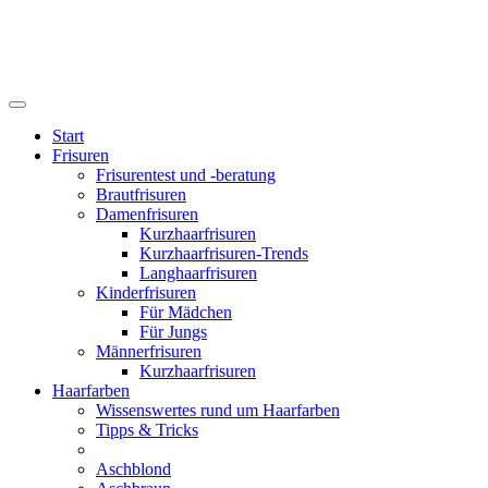
Start
Frisuren
Frisurentest und -beratung
Brautfrisuren
Damenfrisuren
Kurzhaarfrisuren
Kurzhaarfrisuren-Trends
Langhaarfrisuren
Kinderfrisuren
Für Mädchen
Für Jungs
Männerfrisuren
Kurzhaarfrisuren
Haarfarben
Wissenswertes rund um Haarfarben
Tipps & Tricks
Aschblond