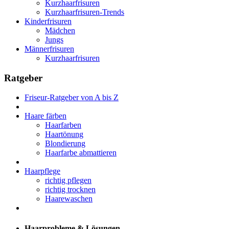
Kurzhaarfrisuren
Kurzhaarfrisuren-Trends
Kinderfrisuren
Mädchen
Jungs
Männerfrisuren
Kurzhaarfrisuren
Ratgeber
Friseur-Ratgeber von A bis Z
Haare färben
Haarfarben
Haartönung
Blondierung
Haarfarbe abmattieren
Haarpflege
richtig pflegen
richtig trocknen
Haarewaschen
Haarprobleme & Lösungen