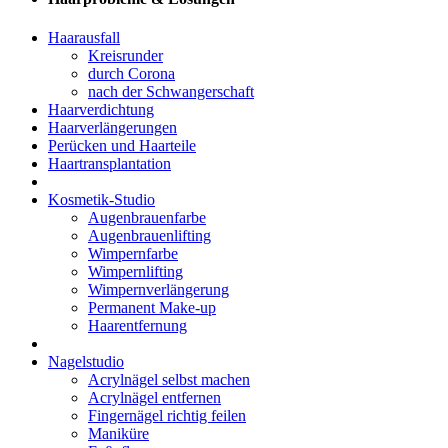
Haarausfall
Kreisrunder
durch Corona
nach der Schwangerschaft
Haarverdichtung
Haarverlängerungen
Perücken und Haarteile
Haartransplantation
Kosmetik-Studio
Augenbrauenfarbe
Augenbrauenlifting
Wimpernfarbe
Wimpernlifting
Wimpernverlängerung
Permanent Make-up
Haarentfernung
Nagelstudio
Acrylnägel selbst machen
Acrylnägel entfernen
Fingernägel richtig feilen
Maniküre