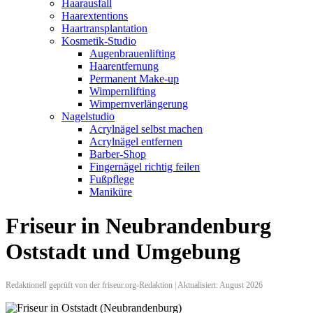
Haarausfall
Haarextentions
Haartransplantation
Kosmetik-Studio
Augenbrauenlifting
Haarentfernung
Permanent Make-up
Wimpernlifting
Wimpernverlängerung
Nagelstudio
Acrylnägel selbst machen
Acrylnägel entfernen
Barber-Shop
Fingernägel richtig feilen
Fußpflege
Maniküre
Friseur in Neubrandenburg
Oststadt und Umgebung
Redaktionell geprüft von der friseur.org-Redaktion | Aktualisiert: August 2026