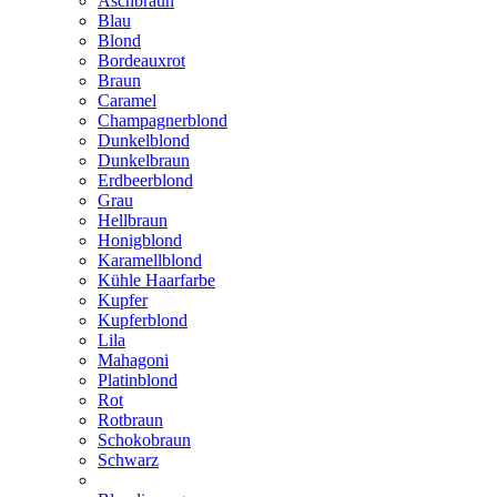
Aschbraun
Blau
Blond
Bordeauxrot
Braun
Caramel
Champagnerblond
Dunkelblond
Dunkelbraun
Erdbeerblond
Grau
Hellbraun
Honigblond
Karamellblond
Kühle Haarfarbe
Kupfer
Kupferblond
Lila
Mahagoni
Platinblond
Rot
Rotbraun
Schokobraun
Schwarz