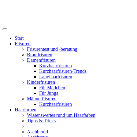
Start
Frisuren
Frisurentest und -beratung
Brautfrisuren
Damenfrisuren
Kurzhaarfrisuren
Kurzhaarfrisuren-Trends
Langhaarfrisuren
Kinderfrisuren
Für Mädchen
Für Jungs
Männerfrisuren
Kurzhaarfrisuren
Haarfarben
Wissenswertes rund um Haarfarben
Tipps & Tricks
Aschblond