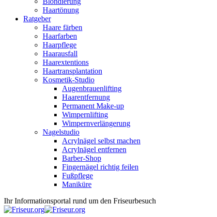
Blondierung
Haartönung
Ratgeber
Haare färben
Haarfarben
Haarpflege
Haarausfall
Haarextentions
Haartransplantation
Kosmetik-Studio
Augenbrauenlifting
Haarentfernung
Permanent Make-up
Wimpernlifting
Wimpernverlängerung
Nagelstudio
Acrylnägel selbst machen
Acrylnägel entfernen
Barber-Shop
Fingernägel richtig feilen
Fußpflege
Maniküre
Ihr Informationsportal rund um den Friseurbesuch