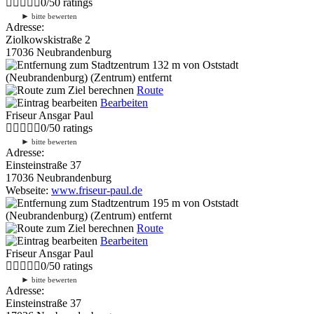
0
/
5
0
ratings
►
bitte bewerten
Adresse:
Ziolkowskistraße 2
17036 Neubrandenburg
132 m
von Oststadt
(Neubrandenburg) (Zentrum) entfernt
Route
Bearbeiten
Friseur Ansgar Paul
0
/
5
0
ratings
►
bitte bewerten
Adresse:
Einsteinstraße 37
17036 Neubrandenburg
Webseite:
www.friseur-paul.de
195 m
von Oststadt
(Neubrandenburg) (Zentrum) entfernt
Route
Bearbeiten
Friseur Ansgar Paul
0
/
5
0
ratings
►
bitte bewerten
Adresse:
Einsteinstraße 37