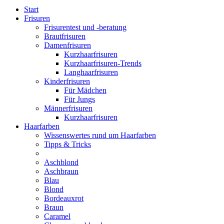
Start
Frisuren
Frisurentest und -beratung
Brautfrisuren
Damenfrisuren
Kurzhaarfrisuren
Kurzhaarfrisuren-Trends
Langhaarfrisuren
Kinderfrisuren
Für Mädchen
Für Jungs
Männerfrisuren
Kurzhaarfrisuren
Haarfarben
Wissenswertes rund um Haarfarben
Tipps & Tricks
Aschblond
Aschbraun
Blau
Blond
Bordeauxrot
Braun
Caramel