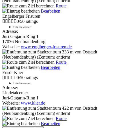
(Neubrandenburg) (Zentrum) entfernt
Route
Bearbeiten
Engelberger Frisuren
0
/
5
0
ratings
►
bitte bewerten
Adresse:
Juri-Gagarin-Ring 1
17036 Neubrandenburg
Webseite:
www.englberger-frisuren.de
333 m
von Oststadt
(Neubrandenburg) (Zentrum) entfernt
Route
Bearbeiten
Frisör Klier
0
/
5
0
ratings
►
bitte bewerten
Adresse:
Lindetalcenter
Juri-Gagarin-Ring 1
Webseite:
www.klier.de
422 m
von Oststadt
(Neubrandenburg) (Zentrum) entfernt
Route
Bearbeiten