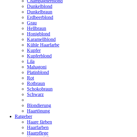
Champagnerblond
Dunkelblond
Dunkelbraun
Erdbeerblond
Grau
Hellbraun
Honigblond
Karamellblond
Kühle Haarfarbe
Kupfer
Kupferblond
Lila
Mahagoni
Platinblond
Rot
Rotbraun
Schokobraun
Schwarz
Blondierung
Haartönung
Ratgeber
Haare färben
Haarfarben
Haarpflege