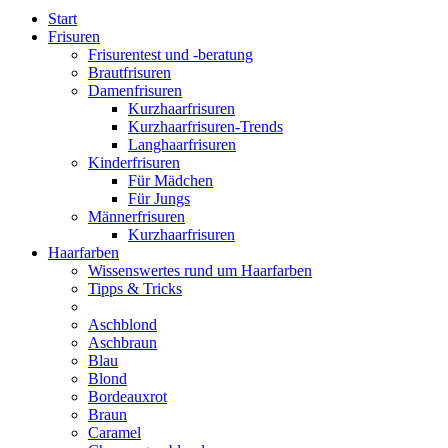
Start
Frisuren
Frisurentest und -beratung
Brautfrisuren
Damenfrisuren
Kurzhaarfrisuren
Kurzhaarfrisuren-Trends
Langhaarfrisuren
Kinderfrisuren
Für Mädchen
Für Jungs
Männerfrisuren
Kurzhaarfrisuren
Haarfarben
Wissenswertes rund um Haarfarben
Tipps & Tricks
Aschblond
Aschbraun
Blau
Blond
Bordeauxrot
Braun
Caramel