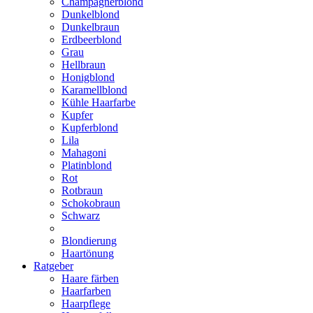
Champagnerblond
Dunkelblond
Dunkelbraun
Erdbeerblond
Grau
Hellbraun
Honigblond
Karamellblond
Kühle Haarfarbe
Kupfer
Kupferblond
Lila
Mahagoni
Platinblond
Rot
Rotbraun
Schokobraun
Schwarz
Blondierung
Haartönung
Ratgeber
Haare färben
Haarfarben
Haarpflege