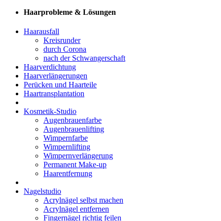
Haarprobleme & Lösungen
Haarausfall
Kreisrunder
durch Corona
nach der Schwangerschaft
Haarverdichtung
Haarverlängerungen
Perücken und Haarteile
Haartransplantation
Kosmetik-Studio
Augenbrauenfarbe
Augenbrauenlifting
Wimpernfarbe
Wimpernlifting
Wimpernverlängerung
Permanent Make-up
Haarentfernung
Nagelstudio
Acrylnägel selbst machen
Acrylnägel entfernen
Fingernägel richtig feilen