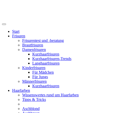
Start
Frisuren
Frisurentest und -beratung
Brautfrisuren
Damenfrisuren
Kurzhaarfrisuren
Kurzhaarfrisuren-Trends
Langhaarfrisuren
Kinderfrisuren
Für Mädchen
Für Jungs
Männerfrisuren
Kurzhaarfrisuren
Haarfarben
Wissenswertes rund um Haarfarben
Tipps & Tricks
Aschblond