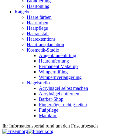
Blondierung
Haartönung
Ratgeber
Haare färben
Haarfarben
Haarpflege
Haarausfall
Haarextentions
Haartransplantation
Kosmetik-Studio
Augenbrauenlifting
Haarentfernung
Permanent Make-up
Wimpernlifting
Wimpernverlängerung
Nagelstudio
Acrylnägel selbst machen
Acrylnägel entfernen
Barber-Shop
Fingernägel richtig feilen
Fußpflege
Maniküre
Ihr Informationsportal rund um den Friseurbesuch