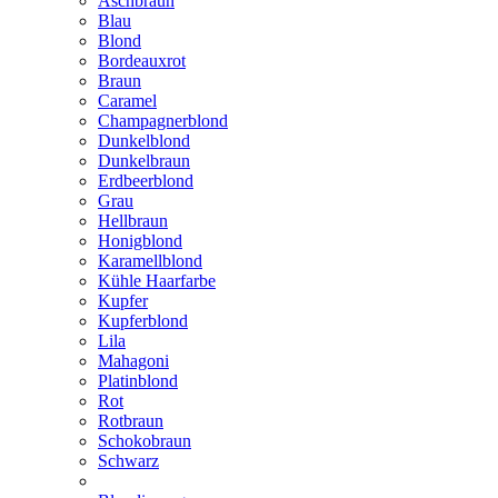
Aschbraun
Blau
Blond
Bordeauxrot
Braun
Caramel
Champagnerblond
Dunkelblond
Dunkelbraun
Erdbeerblond
Grau
Hellbraun
Honigblond
Karamellblond
Kühle Haarfarbe
Kupfer
Kupferblond
Lila
Mahagoni
Platinblond
Rot
Rotbraun
Schokobraun
Schwarz