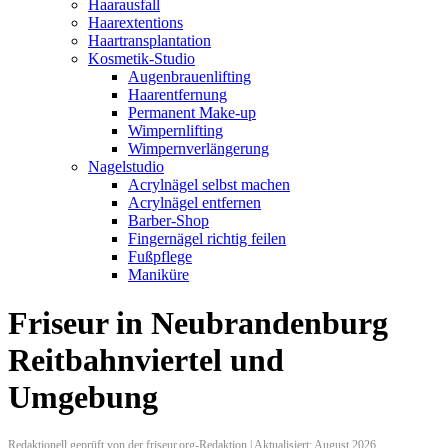
Haarausfall
Haarextentions
Haartransplantation
Kosmetik-Studio
Augenbrauenlifting
Haarentfernung
Permanent Make-up
Wimpernlifting
Wimpernverlängerung
Nagelstudio
Acrylnägel selbst machen
Acrylnägel entfernen
Barber-Shop
Fingernägel richtig feilen
Fußpflege
Maniküre
Friseur in Neubrandenburg
Reitbahnviertel und
Umgebung
Redaktionell geprüft von der friseur.org-Redaktion | Aktualisiert: August 2026