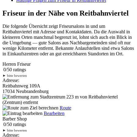
Häufige Fragen zum Friseur in Reitbahnviertel
Friseur in der Nähe von Reitbahnviertel
Die folgende Übersicht zeigt Friseursalons in und um
Reitbahnviertel mit Adresse und Kontaktdaten. Da die Auswahl in
kleineren Orten manchmal begrenzt ist, lohnt sich auch ein Blick in
die Umgebung — gute Salons aus Nachbargemeinden sind oft nur
wenige Kilometer entfernt. Bekannte Anlaufstellen sind etwa Salons
in Einkaufszentren oder an gut erreichbaren Standorten im Ort.
Herren Friseur
0
/
5
0
ratings
►
bitte bewerten
Adresse:
Reitbahnweg 109A
17034 Neubrandenburg
223 m
von Reitbahnviertel
(Zentrum) entfernt
Route
Bearbeiten
Barber Shop
0
/
5
0
ratings
►
bitte bewerten
Adresse: