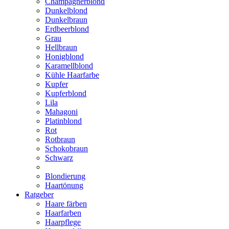
Champagnerblond
Dunkelblond
Dunkelbraun
Erdbeerblond
Grau
Hellbraun
Honigblond
Karamellblond
Kühle Haarfarbe
Kupfer
Kupferblond
Lila
Mahagoni
Platinblond
Rot
Rotbraun
Schokobraun
Schwarz
Blondierung
Haartönung
Ratgeber
Haare färben
Haarfarben
Haarpflege