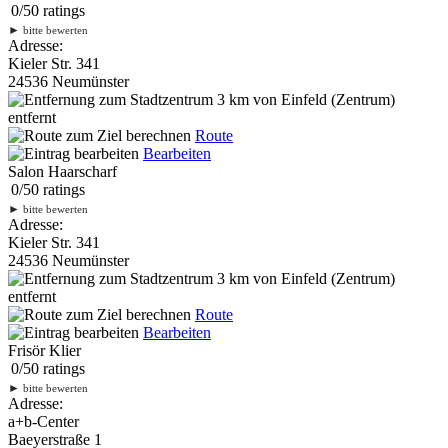
0
/
5
0
ratings
►
bitte bewerten
Adresse:
Kieler Str. 341
24536 Neumünster
3 km
von Einfeld (Zentrum)
entfernt
Route
Bearbeiten
Salon Haarscharf
0
/
5
0
ratings
►
bitte bewerten
Adresse:
Kieler Str. 341
24536 Neumünster
3 km
von Einfeld (Zentrum)
entfernt
Route
Bearbeiten
Frisör Klier
0
/
5
0
ratings
►
bitte bewerten
Adresse:
a+b-Center
Baeyerstraße 1