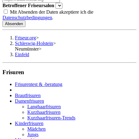
Betroffener Friseursalon
Mit Absenden der Daten akzeptiere ich die
Datenschutzbedingungen
.
Absenden
Friseur.org
>
Schleswig-Holstein
>
Neumünster
>
Einfeld
Frisuren
Frisurentest & -beratung
Brautfrisuren
Damenfrisuren
Langhaarfrisuren
Kurzhaarfrisuren
Kurzhaarfrisuren-Trends
Kinderfrisuren
Mädchen
Jungs