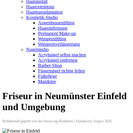
Haarausfall
Haarextentions
Haartransplantation
Kosmetik-Studio
Augenbrauenlifting
Haarentfernung
Permanent Make-up
Wimpernlifting
Wimpernverlängerung
Nagelstudio
Acrylnägel selbst machen
Acrylnägel entfernen
Barber-Shop
Fingernägel richtig feilen
Fußpflege
Maniküre
Friseur in Neumünster Einfeld
und Umgebung
Redaktionell geprüft von der friseur.org-Redaktion | Aktualisiert: August 2026