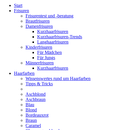
Start
Frisuren
Frisurentest und -beratung
Brautfrisuren
Damenfrisuren
Kurzhaarfrisuren
Kurzhaarfrisuren-Trends
Langhaarfrisuren
Kinderfrisuren
Für Mädchen
Für Jungs
Männerfrisuren
Kurzhaarfrisuren
Haarfarben
Wissenswertes rund um Haarfarben
Tipps & Tricks
Aschblond
Aschbraun
Blau
Blond
Bordeauxrot
Braun
Caramel