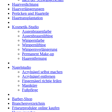
Haarverdichtung
Haarverlängerungen
Perücken und Haarteile
Haartransplantation
Kosmetik-Studio
Augenbrauenfarbe
Augenbrauenlifting
Wimpernfarbe
Wimpernlifting
Wimpernverlängerung
Permanent Make-up
Haarentfernung
Nagelstudio
Acrylnägel selbst machen
Acrylnägel entfernen
Fingernägel richtig feilen
Maniküre
Fußpflege
Barber-Shop
Branchenverzeichnis
Friseurprodukte online kaufen