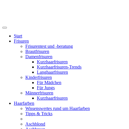
Start
Frisuren
Frisurentest und -beratung
Brautfrisuren
Damenfrisuren
Kurzhaarfrisuren
Kurzhaarfrisuren-Trends
Langhaarfrisuren
Kinderfrisuren
Für Mädchen
Für Jungs
Männerfrisuren
Kurzhaarfrisuren
Haarfarben
Wissenswertes rund um Haarfarben
Tipps & Tricks
Aschblond