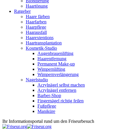
Blondierung
Haartönung
Ratgeber
Haare färben
Haarfarben
Haarpflege
Haarausfall
Haarextentions
Haartransplantation
Kosmetik-Studio
Augenbrauenlifting
Haarentfernung
Permanent Make-up
Wimpernlifting
Wimpernverlängerung
Nagelstudio
Acrylnägel selbst machen
Acrylnägel entfernen
Barber-Shop
Fingernägel richtig feilen
Fußpflege
Maniküre
Ihr Informationsportal rund um den Friseurbesuch