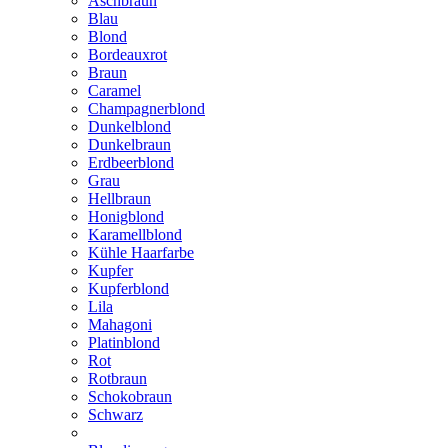
Aschbraun
Blau
Blond
Bordeauxrot
Braun
Caramel
Champagnerblond
Dunkelblond
Dunkelbraun
Erdbeerblond
Grau
Hellbraun
Honigblond
Karamellblond
Kühle Haarfarbe
Kupfer
Kupferblond
Lila
Mahagoni
Platinblond
Rot
Rotbraun
Schokobraun
Schwarz