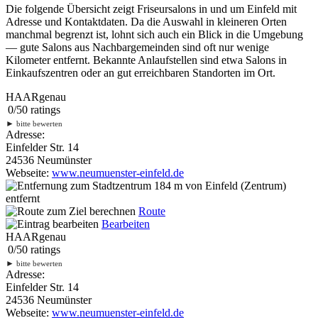
Die folgende Übersicht zeigt Friseursalons in und um Einfeld mit
Adresse und Kontaktdaten. Da die Auswahl in kleineren Orten
manchmal begrenzt ist, lohnt sich auch ein Blick in die Umgebung
— gute Salons aus Nachbargemeinden sind oft nur wenige
Kilometer entfernt. Bekannte Anlaufstellen sind etwa Salons in
Einkaufszentren oder an gut erreichbaren Standorten im Ort.
HAARgenau
0
/
5
0
ratings
►
bitte bewerten
Adresse:
Einfelder Str. 14
24536 Neumünster
Webseite:
www.neumuenster-einfeld.de
184 m
von Einfeld (Zentrum)
entfernt
Route
Bearbeiten
HAARgenau
0
/
5
0
ratings
►
bitte bewerten
Adresse:
Einfelder Str. 14
24536 Neumünster
Webseite:
www.neumuenster-einfeld.de