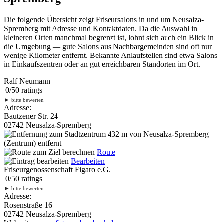
Die folgende Übersicht zeigt Friseursalons in und um Neusalza-
Spremberg mit Adresse und Kontaktdaten. Da die Auswahl in
kleineren Orten manchmal begrenzt ist, lohnt sich auch ein Blick in
die Umgebung — gute Salons aus Nachbargemeinden sind oft nur
wenige Kilometer entfernt. Bekannte Anlaufstellen sind etwa Salons
in Einkaufszentren oder an gut erreichbaren Standorten im Ort.
Ralf Neumann
0
/
5
0
ratings
►
bitte bewerten
Adresse:
Bautzener Str. 24
02742 Neusalza-Spremberg
432 m
von Neusalza-Spremberg
(Zentrum) entfernt
Route
Bearbeiten
Friseurgenossenschaft Figaro e.G.
0
/
5
0
ratings
►
bitte bewerten
Adresse:
Rosenstraße 16
02742 Neusalza-Spremberg