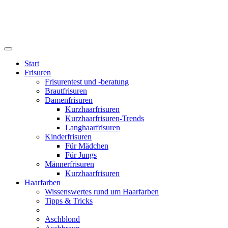
Start
Frisuren
Frisurentest und -beratung
Brautfrisuren
Damenfrisuren
Kurzhaarfrisuren
Kurzhaarfrisuren-Trends
Langhaarfrisuren
Kinderfrisuren
Für Mädchen
Für Jungs
Männerfrisuren
Kurzhaarfrisuren
Haarfarben
Wissenswertes rund um Haarfarben
Tipps & Tricks
Aschblond