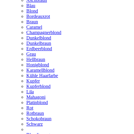
Aschbraun
Blau
Blond
Bordeauxrot
Braun
Caramel
Champagnerblond
Dunkelblond
Dunkelbraun
Erdbeerblond
Grau
Hellbraun
Honigblond
Karamellblond
Kühle Haarfarbe
Kupfer
Kupferblond
Lila
Mahagoni
Platinblond
Rot
Rotbraun
Schokobraun
Schwarz