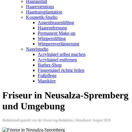
Haarausfall
Haarextentions
Haartransplantation
Kosmetik-Studio
Augenbrauenlifting
Haarentfernung
Permanent Make-up
Wimpernlifting
Wimpernverlängerung
Nagelstudio
Acrylnägel selbst machen
Acrylnägel entfernen
Barber-Shop
Fingernägel richtig feilen
Fußpflege
Maniküre
Friseur in Neusalza-Spremberg
und Umgebung
Redaktionell geprüft von der friseur.org-Redaktion | Aktualisiert: August 2026