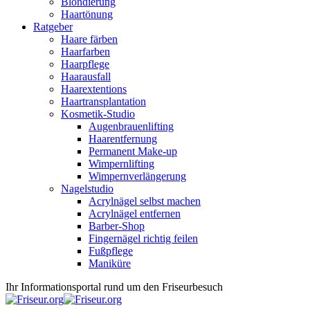
Blondierung
Haartönung
Ratgeber
Haare färben
Haarfarben
Haarpflege
Haarausfall
Haarextentions
Haartransplantation
Kosmetik-Studio
Augenbrauenlifting
Haarentfernung
Permanent Make-up
Wimpernlifting
Wimpernverlängerung
Nagelstudio
Acrylnägel selbst machen
Acrylnägel entfernen
Barber-Shop
Fingernägel richtig feilen
Fußpflege
Maniküre
Ihr Informationsportal rund um den Friseurbesuch