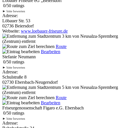
Löbauer Friseure eG „Beiersdorf“
0
/
5
0
ratings
►
bitte bewerten
Adresse:
Löbauer Str. 53
02736 Beiersdorf
Webseite:
www.loebauer-friseure.de
3 km
von Neusalza-Spremberg
(Zentrum) entfernt
Route
Bearbeiten
Stefanie Neumann
0
/
5
0
ratings
►
bitte bewerten
Adresse:
Schulstraße 8
02730 Ebersbach-Neugersdorf
5 km
von Neusalza-Spremberg
(Zentrum) entfernt
Route
Bearbeiten
Friseurgenossenschaft Figaro e.G. Ebersbach
0
/
5
0
ratings
►
bitte bewerten
Adresse: