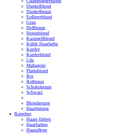
Champagnerblond
Dunkelblond
Dunkelbraun
Erdbeerblond
Grau
Hellbraun
Honigblond
Karamellblond
Kühle Haarfarbe
Kupfer
Kupferblond
Lila
Mahagoni
Platinblond
Rot
Rotbraun
Schokobraun
Schwarz
Blondierung
Haartönung
Ratgeber
Haare färben
Haarfarben
Haarpflege