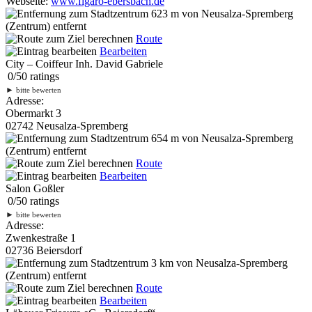
Webseite:
www.figaro-ebersbach.de
623 m
von Neusalza-Spremberg
(Zentrum) entfernt
Route
Bearbeiten
City – Coiffeur Inh. David Gabriele
0
/
5
0
ratings
►
bitte bewerten
Adresse:
Obermarkt 3
02742 Neusalza-Spremberg
654 m
von Neusalza-Spremberg
(Zentrum) entfernt
Route
Bearbeiten
Salon Goßler
0
/
5
0
ratings
►
bitte bewerten
Adresse:
Zwenkestraße 1
02736 Beiersdorf
3 km
von Neusalza-Spremberg
(Zentrum) entfernt
Route
Bearbeiten