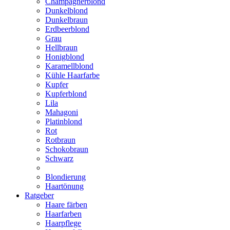
Champagnerblond
Dunkelblond
Dunkelbraun
Erdbeerblond
Grau
Hellbraun
Honigblond
Karamellblond
Kühle Haarfarbe
Kupfer
Kupferblond
Lila
Mahagoni
Platinblond
Rot
Rotbraun
Schokobraun
Schwarz
Blondierung
Haartönung
Ratgeber
Haare färben
Haarfarben
Haarpflege