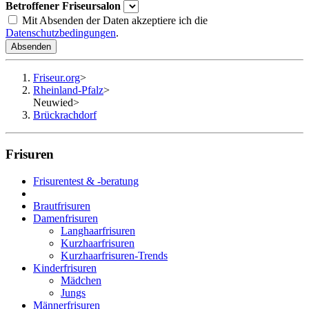
Betroffener Friseursalon
Mit Absenden der Daten akzeptiere ich die
Datenschutzbedingungen
.
Absenden
Friseur.org
>
Rheinland-Pfalz
>
Neuwied
>
Brückrachdorf
Frisuren
Frisurentest & -beratung
Brautfrisuren
Damenfrisuren
Langhaarfrisuren
Kurzhaarfrisuren
Kurzhaarfrisuren-Trends
Kinderfrisuren
Mädchen
Jungs
Männerfrisuren