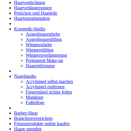
Haarverdichtung
Haarverlängerungen
Perücken und Haarteile
Haartransplantation
Kosmetik-Studio
Augenbrauenfarbe
Augenbrauenlifting
Wimpernfarbe
Wimpernlifting
Wimpernverlängerung
Permanent Make-up
Haarentfernung
Nagelstudio
Acrylnägel selbst machen
Acrylnägel entfernen
Fingernägel richtig feilen
Maniküre
Fußpflege
Barber-Shop
Branchenverzeichnis
Friseurprodukte online kaufen
Haare spenden