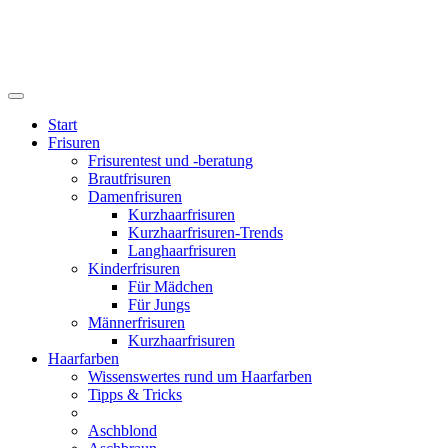
Start
Frisuren
Frisurentest und -beratung
Brautfrisuren
Damenfrisuren
Kurzhaarfrisuren
Kurzhaarfrisuren-Trends
Langhaarfrisuren
Kinderfrisuren
Für Mädchen
Für Jungs
Männerfrisuren
Kurzhaarfrisuren
Haarfarben
Wissenswertes rund um Haarfarben
Tipps & Tricks
Aschblond