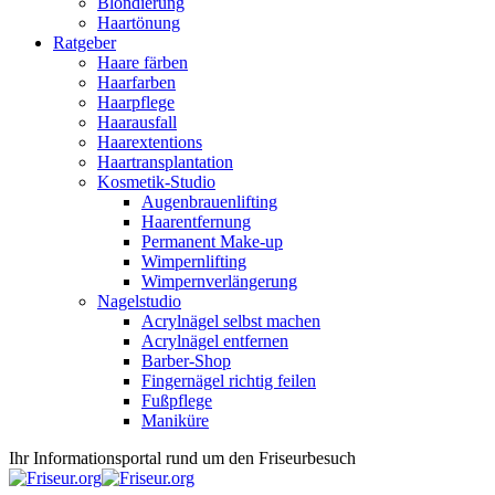
Blondierung
Haartönung
Ratgeber
Haare färben
Haarfarben
Haarpflege
Haarausfall
Haarextentions
Haartransplantation
Kosmetik-Studio
Augenbrauenlifting
Haarentfernung
Permanent Make-up
Wimpernlifting
Wimpernverlängerung
Nagelstudio
Acrylnägel selbst machen
Acrylnägel entfernen
Barber-Shop
Fingernägel richtig feilen
Fußpflege
Maniküre
Ihr Informationsportal rund um den Friseurbesuch