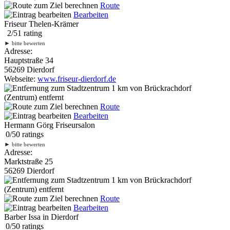
Route
Bearbeiten
Friseur Thelen-Krämer
2
/
5
1
rating
►
bitte bewerten
Adresse:
Hauptstraße 34
56269 Dierdorf
Webseite:
www.friseur-dierdorf.de
1 km
von Brückrachdorf
(Zentrum) entfernt
Route
Bearbeiten
Hermann Görg Friseursalon
0
/
5
0
ratings
►
bitte bewerten
Adresse:
Marktstraße 25
56269 Dierdorf
1 km
von Brückrachdorf
(Zentrum) entfernt
Route
Bearbeiten
Barber Issa in Dierdorf
0
/
5
0
ratings