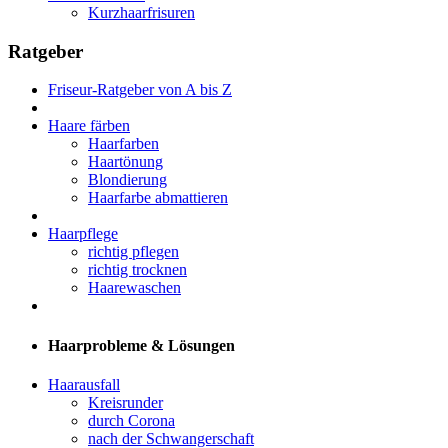
Kurzhaarfrisuren
Ratgeber
Friseur-Ratgeber von A bis Z
Haare färben
Haarfarben
Haartönung
Blondierung
Haarfarbe abmattieren
Haarpflege
richtig pflegen
richtig trocknen
Haarewaschen
Haarprobleme & Lösungen
Haarausfall
Kreisrunder
durch Corona
nach der Schwangerschaft