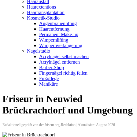
Haarausfall
Haarextentions
Haartransplantation
Kosmetik-Studio
Augenbrauenlifting
Haarentfernung
Permanent Make-up
Wimpernlifting
Wimpernverlängerung
Nagelstudio
Acrylnägel selbst machen
Acrylnägel entfernen
Barber-Shop
Fingernägel richtig feilen
Fußpflege
Maniküre
Friseur in Neuwied
Brückrachdorf und Umgebung
Redaktionell geprüft von der friseur.org-Redaktion | Aktualisiert: August 2026