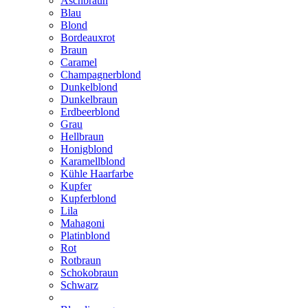
Aschbraun
Blau
Blond
Bordeauxrot
Braun
Caramel
Champagnerblond
Dunkelblond
Dunkelbraun
Erdbeerblond
Grau
Hellbraun
Honigblond
Karamellblond
Kühle Haarfarbe
Kupfer
Kupferblond
Lila
Mahagoni
Platinblond
Rot
Rotbraun
Schokobraun
Schwarz