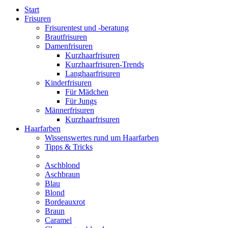
Start
Frisuren
Frisurentest und -beratung
Brautfrisuren
Damenfrisuren
Kurzhaarfrisuren
Kurzhaarfrisuren-Trends
Langhaarfrisuren
Kinderfrisuren
Für Mädchen
Für Jungs
Männerfrisuren
Kurzhaarfrisuren
Haarfarben
Wissenswertes rund um Haarfarben
Tipps & Tricks
Aschblond
Aschbraun
Blau
Blond
Bordeauxrot
Braun
Caramel