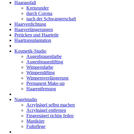
Haarausfall
Kreisrunder
durch Corona
nach der Schwangerschaft
Haarverdichtung
Haarverlängerungen
Perücken und Haarteile
Haartransplantation
Kosmetik-Studio
Augenbrauenfarbe
Augenbrauenlifting
Wimpernfarbe
Wimpernlifting
Wimpernverlängerung
Permanent Make-up
Haarentfernung
Nagelstudio
Acrylnägel selbst machen
Acrylnägel entfernen
Fingernägel richtig feilen
Maniküre
Fußpflege