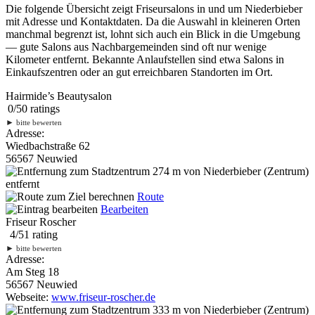
Die folgende Übersicht zeigt Friseursalons in und um Niederbieber
mit Adresse und Kontaktdaten. Da die Auswahl in kleineren Orten
manchmal begrenzt ist, lohnt sich auch ein Blick in die Umgebung
— gute Salons aus Nachbargemeinden sind oft nur wenige
Kilometer entfernt. Bekannte Anlaufstellen sind etwa Salons in
Einkaufszentren oder an gut erreichbaren Standorten im Ort.
Hairmide’s Beautysalon
0
/
5
0
ratings
►
bitte bewerten
Adresse:
Wiedbachstraße 62
56567 Neuwied
274 m
von Niederbieber (Zentrum)
entfernt
Route
Bearbeiten
Friseur Roscher
4
/
5
1
rating
►
bitte bewerten
Adresse:
Am Steg 18
56567 Neuwied
Webseite:
www.friseur-roscher.de
333 m
von Niederbieber (Zentrum)