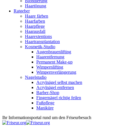
Blondierung
Haartönung
Ratgeber
Haare färben
Haarfarben
Haarpflege
Haarausfall
Haarextentions
Haartransplantation
Kosmetik-Studio
Augenbrauenlifting
Haarentfernung
Permanent Make-up
Wimpernlifting
Wimpernverlängerung
Nagelstudio
Acrylnägel selbst machen
Acrylnägel entfernen
Barber-Shop
Fingernägel richtig feilen
Fußpflege
Maniküre
Ihr Informationsportal rund um den Friseurbesuch