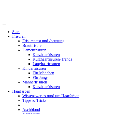
Start
Frisuren
Frisurentest und -beratung
Brautfrisuren
Damenfrisuren
Kurzhaarfrisuren
Kurzhaarfrisuren-Trends
Langhaarfrisuren
Kinderfrisuren
Für Mädchen
Für Jungs
Männerfrisuren
Kurzhaarfrisuren
Haarfarben
Wissenswertes rund um Haarfarben
Tipps & Tricks
Aschblond