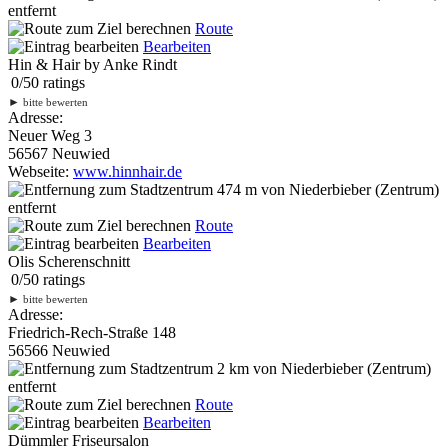
entfernt
Route
Bearbeiten
Hin & Hair by Anke Rindt
0
/
5
0
ratings
►
bitte bewerten
Adresse:
Neuer Weg 3
56567 Neuwied
Webseite:
www.hinnhair.de
474 m
von Niederbieber (Zentrum)
entfernt
Route
Bearbeiten
Olis Scherenschnitt
0
/
5
0
ratings
►
bitte bewerten
Adresse:
Friedrich-Rech-Straße 148
56566 Neuwied
2 km
von Niederbieber (Zentrum)
entfernt
Route
Bearbeiten
Dümmler Friseursalon