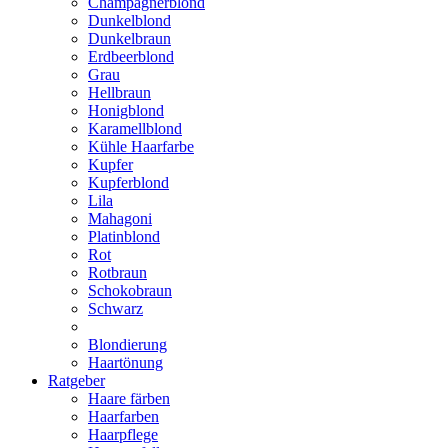
Champagnerblond
Dunkelblond
Dunkelbraun
Erdbeerblond
Grau
Hellbraun
Honigblond
Karamellblond
Kühle Haarfarbe
Kupfer
Kupferblond
Lila
Mahagoni
Platinblond
Rot
Rotbraun
Schokobraun
Schwarz
Blondierung
Haartönung
Ratgeber
Haare färben
Haarfarben
Haarpflege