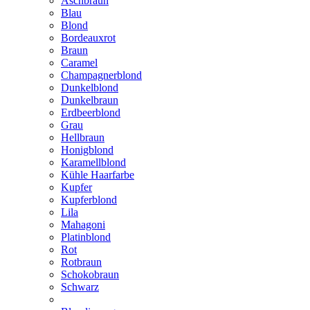
Aschbraun
Blau
Blond
Bordeauxrot
Braun
Caramel
Champagnerblond
Dunkelblond
Dunkelbraun
Erdbeerblond
Grau
Hellbraun
Honigblond
Karamellblond
Kühle Haarfarbe
Kupfer
Kupferblond
Lila
Mahagoni
Platinblond
Rot
Rotbraun
Schokobraun
Schwarz