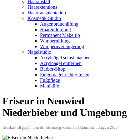
Haarausfall
Haarextentions
Haartransplantation
Kosmetik-Studio
Augenbrauenlifting
Haarentfernung
Permanent Make-up
Wimpernlifting
Wimpernverlängerung
Nagelstudio
Acrylnägel selbst machen
Acrylnägel entfernen
Barber-Shop
Fingernägel richtig feilen
Fußpflege
Maniküre
Friseur in Neuwied
Niederbieber und Umgebung
Redaktionell geprüft von der friseur.org-Redaktion | Aktualisiert: August 2026