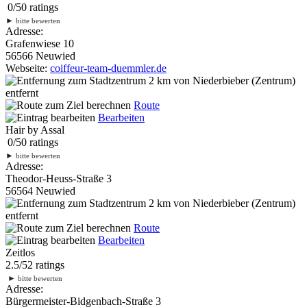
0
/
5
0
ratings
►
bitte bewerten
Adresse:
Grafenwiese 10
56566 Neuwied
Webseite:
coiffeur-team-duemmler.de
2 km
von Niederbieber (Zentrum)
entfernt
Route
Bearbeiten
Hair by Assal
0
/
5
0
ratings
►
bitte bewerten
Adresse:
Theodor-Heuss-Straße 3
56564 Neuwied
2 km
von Niederbieber (Zentrum)
entfernt
Route
Bearbeiten
Zeitlos
2.5
/
5
2
ratings
►
bitte bewerten
Adresse:
Bürgermeister-Bidgenbach-Straße 3