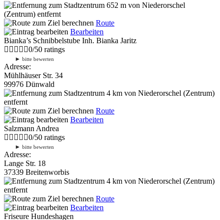
652 m
von Niederorschel
(Zentrum) entfernt
Route
Bearbeiten
Bianka’s Schnibbelstube Inh. Bianka Jaritz
0
/
5
0
ratings
►
bitte bewerten
Adresse:
Mühlhäuser Str. 34
99976 Dünwald
4 km
von Niederorschel (Zentrum)
entfernt
Route
Bearbeiten
Salzmann Andrea
0
/
5
0
ratings
►
bitte bewerten
Adresse:
Lange Str. 18
37339 Breitenworbis
4 km
von Niederorschel (Zentrum)
entfernt
Route
Bearbeiten
Friseure Hundeshagen