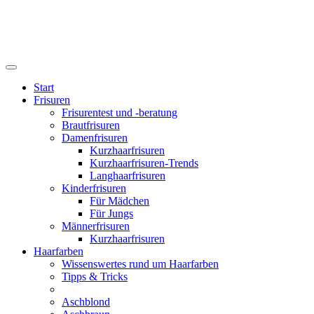
Start
Frisuren
Frisurentest und -beratung
Brautfrisuren
Damenfrisuren
Kurzhaarfrisuren
Kurzhaarfrisuren-Trends
Langhaarfrisuren
Kinderfrisuren
Für Mädchen
Für Jungs
Männerfrisuren
Kurzhaarfrisuren
Haarfarben
Wissenswertes rund um Haarfarben
Tipps & Tricks
Aschblond