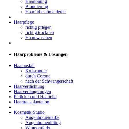
Haartönung
Blondierung
Haarfarbe abmattieren
Haarpflege
richtig pflegen
richtig trocknen
Haarewaschen
Haarprobleme & Lösungen
Haarausfall
Kreisrunder
durch Corona
nach der Schwangerschaft
Haarverdichtung
Haarverlängerungen
Perücken und Haarteile
Haartransplantation
Kosmetik-Studio
Augenbrauenfarbe
Augenbrauenlifting
Wimpernfarbe