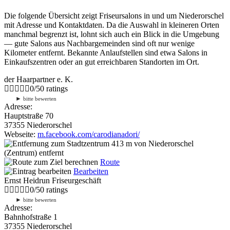
Die folgende Übersicht zeigt Friseursalons in und um Niederorschel
mit Adresse und Kontaktdaten. Da die Auswahl in kleineren Orten
manchmal begrenzt ist, lohnt sich auch ein Blick in die Umgebung
— gute Salons aus Nachbargemeinden sind oft nur wenige
Kilometer entfernt. Bekannte Anlaufstellen sind etwa Salons in
Einkaufszentren oder an gut erreichbaren Standorten im Ort.
der Haarpartner e. K.
0
/
5
0
ratings
►
bitte bewerten
Adresse:
Hauptstraße 70
37355 Niederorschel
Webseite:
m.facebook.com/carodianadori/
413 m
von Niederorschel
(Zentrum) entfernt
Route
Bearbeiten
Ernst Heidrun Friseurgeschäft
0
/
5
0
ratings
►
bitte bewerten
Adresse:
Bahnhofstraße 1
37355 Niederorschel