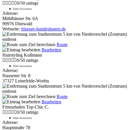
0
/
5
0
ratings
►
bitte bewerten
Adresse:
Mühlhäuser Str. 6A
99976 Dünwald
Webseite:
friseure-hundeshagen.de
5 km
von Niederorschel (Zentrum)
entfernt
Route
Bearbeiten
Hairstyling Kullmann
0
/
5
0
ratings
►
bitte bewerten
Adresse:
Hausener Str. 8
37327 Leinefelde-Worbis
5 km
von Niederorschel (Zentrum)
entfernt
Route
Bearbeiten
Friseurladen Top-Chic C.
0
/
5
0
ratings
►
bitte bewerten
Adresse:
Hauptstraße 78