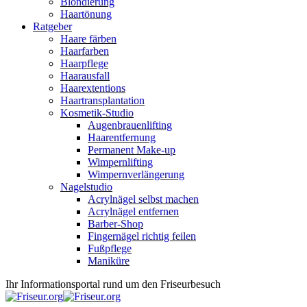
Blondierung
Haartönung
Ratgeber
Haare färben
Haarfarben
Haarpflege
Haarausfall
Haarextentions
Haartransplantation
Kosmetik-Studio
Augenbrauenlifting
Haarentfernung
Permanent Make-up
Wimpernlifting
Wimpernverlängerung
Nagelstudio
Acrylnägel selbst machen
Acrylnägel entfernen
Barber-Shop
Fingernägel richtig feilen
Fußpflege
Maniküre
Ihr Informationsportal rund um den Friseurbesuch