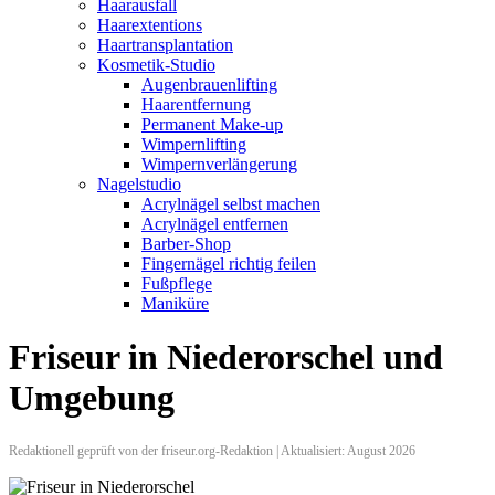
Haarausfall
Haarextentions
Haartransplantation
Kosmetik-Studio
Augenbrauenlifting
Haarentfernung
Permanent Make-up
Wimpernlifting
Wimpernverlängerung
Nagelstudio
Acrylnägel selbst machen
Acrylnägel entfernen
Barber-Shop
Fingernägel richtig feilen
Fußpflege
Maniküre
Friseur in Niederorschel und
Umgebung
Redaktionell geprüft von der friseur.org-Redaktion | Aktualisiert: August 2026