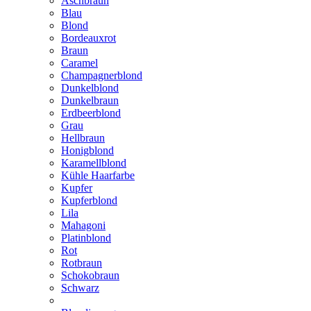
Aschbraun
Blau
Blond
Bordeauxrot
Braun
Caramel
Champagnerblond
Dunkelblond
Dunkelbraun
Erdbeerblond
Grau
Hellbraun
Honigblond
Karamellblond
Kühle Haarfarbe
Kupfer
Kupferblond
Lila
Mahagoni
Platinblond
Rot
Rotbraun
Schokobraun
Schwarz