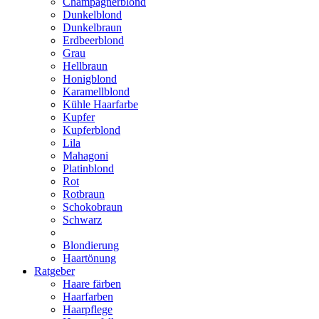
Champagnerblond
Dunkelblond
Dunkelbraun
Erdbeerblond
Grau
Hellbraun
Honigblond
Karamellblond
Kühle Haarfarbe
Kupfer
Kupferblond
Lila
Mahagoni
Platinblond
Rot
Rotbraun
Schokobraun
Schwarz
Blondierung
Haartönung
Ratgeber
Haare färben
Haarfarben
Haarpflege