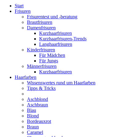
Start
Frisuren
Frisurentest und -beratung
Brautfrisuren
Damenfrisuren
Kurzhaarfrisuren
Kurzhaarfrisuren-Trends
Langhaarfrisuren
Kinderfrisuren
Für Mädchen
Für Jungs
Männerfrisuren
Kurzhaarfrisuren
Haarfarben
Wissenswertes rund um Haarfarben
Tipps & Tricks
Aschblond
Aschbraun
Blau
Blond
Bordeauxrot
Braun
Caramel