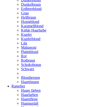
Dunkelblond
Dunkelbraun
Erdbeerblond
Grau
Hellbraun
Honigblond
Karamellblond
Kühle Haarfarbe
Kupfer
Kupferblond
Lila
Mahagoni
Platinblond
Rot
Rotbraun
Schokobraun
Schwarz
Blondierung
Haartönung
Ratgeber
Haare färben
Haarfarben
Haarpflege
Haarausfall