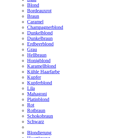
Blond
Bordeauxrot
Braun
Caramel
Champagnerblond
Dunkelblond
Dunkelbraun
Erdbeerblond
Grau
Hellbraun
Honigblond
Karamellblond
Kühle Haarfarbe
Kupfer
Kupferblond
Lila
Mahagoni
Platinblond
Rot
Rotbraun
Schokobraun
Schwarz
Blondierung