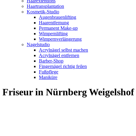
Haarextentions
Haartransplantation
Kosmetik-Studio
Augenbrauenlifting
Haarentfernung
Permanent Make-up
Wimpernlifting
Wimpernverlängerung
Nagelstudio
Acrylnägel selbst machen
Acrylnägel entfernen
Barber-Shop
Fingernägel richtig feilen
Fußpflege
Maniküre
Friseur in Nürnberg Weigelsh