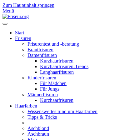
Zum Hauptinhalt springen
Menü
Start
Frisuren
Frisurentest und -beratung
Brautfrisuren
Damenfrisuren
Kurzhaarfrisuren
Kurzhaarfrisuren-Trends
Langhaarfrisuren
Kinderfrisuren
Für Mädchen
Für Jungs
Männerfrisuren
Kurzhaarfrisuren
Haarfarben
Wissenswertes rund um Haarfarben
Tipps & Tricks
Aschblond
Aschbraun
Blau