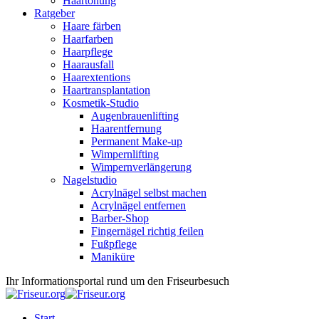
Haartönung
Ratgeber
Haare färben
Haarfarben
Haarpflege
Haarausfall
Haarextentions
Haartransplantation
Kosmetik-Studio
Augenbrauenlifting
Haarentfernung
Permanent Make-up
Wimpernlifting
Wimpernverlängerung
Nagelstudio
Acrylnägel selbst machen
Acrylnägel entfernen
Barber-Shop
Fingernägel richtig feilen
Fußpflege
Maniküre
Ihr Informationsportal rund um den Friseurbesuch
Start