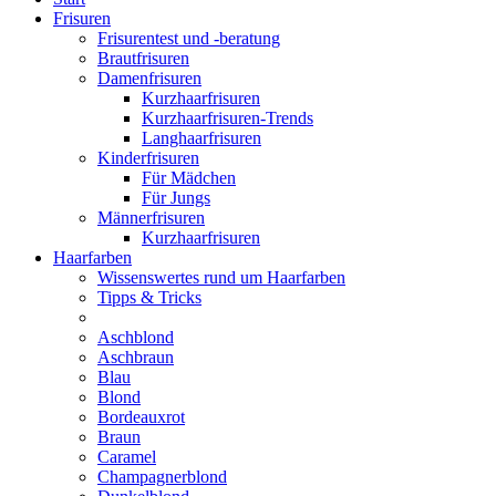
Frisuren
Frisurentest und -beratung
Brautfrisuren
Damenfrisuren
Kurzhaarfrisuren
Kurzhaarfrisuren-Trends
Langhaarfrisuren
Kinderfrisuren
Für Mädchen
Für Jungs
Männerfrisuren
Kurzhaarfrisuren
Haarfarben
Wissenswertes rund um Haarfarben
Tipps & Tricks
Aschblond
Aschbraun
Blau
Blond
Bordeauxrot
Braun
Caramel
Champagnerblond