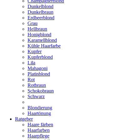
Champagnerblond
Dunkelblond
Dunkelbraun
Erdbeerblond
Grau
Hellbraun
Honigblond
Karamellblond
Kühle Haarfarbe
Kupfer
Kupferblond
Lila
Mahagoni
Platinblond
Rot
Rotbraun
Schokobraun
Schwarz
Blondierung
Haartönung
Ratgeber
Haare färben
Haarfarben
Haarpflege