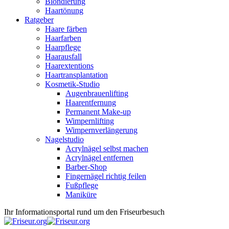
Blondierung
Haartönung
Ratgeber
Haare färben
Haarfarben
Haarpflege
Haarausfall
Haarextentions
Haartransplantation
Kosmetik-Studio
Augenbrauenlifting
Haarentfernung
Permanent Make-up
Wimpernlifting
Wimpernverlängerung
Nagelstudio
Acrylnägel selbst machen
Acrylnägel entfernen
Barber-Shop
Fingernägel richtig feilen
Fußpflege
Maniküre
Ihr Informationsportal rund um den Friseurbesuch