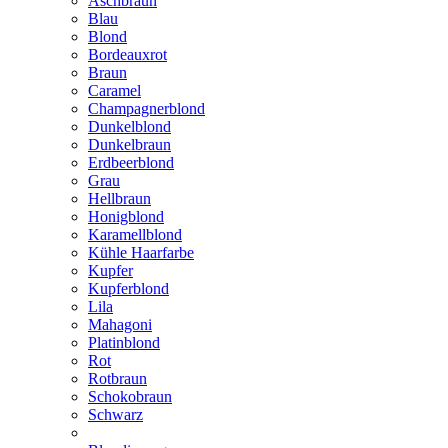
Aschbraun
Blau
Blond
Bordeauxrot
Braun
Caramel
Champagnerblond
Dunkelblond
Dunkelbraun
Erdbeerblond
Grau
Hellbraun
Honigblond
Karamellblond
Kühle Haarfarbe
Kupfer
Kupferblond
Lila
Mahagoni
Platinblond
Rot
Rotbraun
Schokobraun
Schwarz