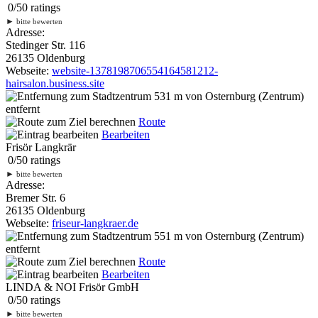
0
/
5
0
ratings
►
bitte bewerten
Adresse:
Stedinger Str. 116
26135 Oldenburg
Webseite:
website-1378198706554164581212-
hairsalon.business.site
531 m
von Osternburg (Zentrum)
entfernt
Route
Bearbeiten
Frisör Langkrär
0
/
5
0
ratings
►
bitte bewerten
Adresse:
Bremer Str. 6
26135 Oldenburg
Webseite:
friseur-langkraer.de
551 m
von Osternburg (Zentrum)
entfernt
Route
Bearbeiten
LINDA & NOI Frisör GmbH
0
/
5
0
ratings
►
bitte bewerten