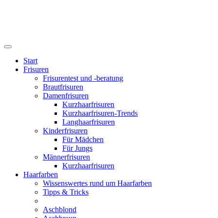
Start
Frisuren
Frisurentest und -beratung
Brautfrisuren
Damenfrisuren
Kurzhaarfrisuren
Kurzhaarfrisuren-Trends
Langhaarfrisuren
Kinderfrisuren
Für Mädchen
Für Jungs
Männerfrisuren
Kurzhaarfrisuren
Haarfarben
Wissenswertes rund um Haarfarben
Tipps & Tricks
Aschblond