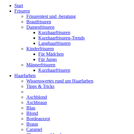
Start
Frisuren
Frisurentest und -beratung
Brautfrisuren
Damenfrisuren
Kurzhaarfrisuren
Kurzhaarfrisuren-Trends
Langhaarfrisuren
Kinderfrisuren
Für Mädchen
Für Jungs
Männerfrisuren
Kurzhaarfrisuren
Haarfarben
Wissenswertes rund um Haarfarben
Tipps & Tricks
Aschblond
Aschbraun
Blau
Blond
Bordeauxrot
Braun
Caramel