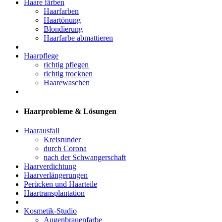
Haare färben
Haarfarben
Haartönung
Blondierung
Haarfarbe abmattieren
Haarpflege
richtig pflegen
richtig trocknen
Haarewaschen
Haarprobleme & Lösungen
Haarausfall
Kreisrunder
durch Corona
nach der Schwangerschaft
Haarverdichtung
Haarverlängerungen
Perücken und Haarteile
Haartransplantation
Kosmetik-Studio
Augenbrauenfarbe