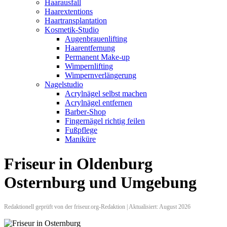
Haarausfall
Haarextentions
Haartransplantation
Kosmetik-Studio
Augenbrauenlifting
Haarentfernung
Permanent Make-up
Wimpernlifting
Wimpernverlängerung
Nagelstudio
Acrylnägel selbst machen
Acrylnägel entfernen
Barber-Shop
Fingernägel richtig feilen
Fußpflege
Maniküre
Friseur in Oldenburg
Osternburg und Umgebung
Redaktionell geprüft von der friseur.org-Redaktion | Aktualisiert: August 2026