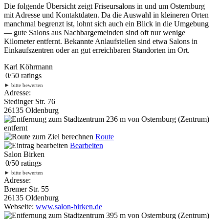
Die folgende Übersicht zeigt Friseursalons in und um Osternburg
mit Adresse und Kontaktdaten. Da die Auswahl in kleineren Orten
manchmal begrenzt ist, lohnt sich auch ein Blick in die Umgebung
— gute Salons aus Nachbargemeinden sind oft nur wenige
Kilometer entfernt. Bekannte Anlaufstellen sind etwa Salons in
Einkaufszentren oder an gut erreichbaren Standorten im Ort.
Karl Köhrmann
0
/
5
0
ratings
►
bitte bewerten
Adresse:
Stedinger Str. 76
26135 Oldenburg
236 m
von Osternburg (Zentrum)
entfernt
Route
Bearbeiten
Salon Birken
0
/
5
0
ratings
►
bitte bewerten
Adresse:
Bremer Str. 55
26135 Oldenburg
Webseite:
www.salon-birken.de
395 m
von Osternburg (Zentrum)