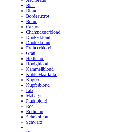
Aschbraun
Blau
Blond
Bordeauxrot
Braun
Caramel
Champagnerblond
Dunkelblond
Dunkelbraun
Erdbeerblond
Grau
Hellbraun
Honigblond
Karamellblond
Kühle Haarfarbe
Kupfer
Kupferblond
Lila
Mahagoni
Platinblond
Rot
Rotbraun
Schokobraun
Schwarz