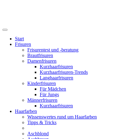
Start
Frisuren
Frisurentest und -beratung
Brautfrisuren
Damenfrisuren
Kurzhaarfrisuren
Kurzhaarfrisuren-Trends
Langhaarfrisuren
Kinderfrisuren
Für Mädchen
Für Jungs
Männerfrisuren
Kurzhaarfrisuren
Haarfarben
Wissenswertes rund um Haarfarben
Tipps & Tricks
Aschblond