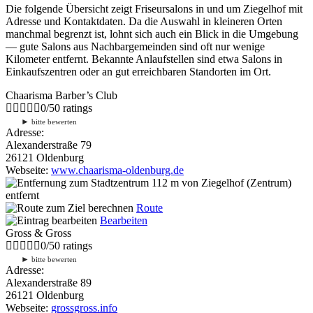
Die folgende Übersicht zeigt Friseursalons in und um Ziegelhof mit
Adresse und Kontaktdaten. Da die Auswahl in kleineren Orten
manchmal begrenzt ist, lohnt sich auch ein Blick in die Umgebung
— gute Salons aus Nachbargemeinden sind oft nur wenige
Kilometer entfernt. Bekannte Anlaufstellen sind etwa Salons in
Einkaufszentren oder an gut erreichbaren Standorten im Ort.
Chaarisma Barber’s Club
0
/
5
0
ratings
►
bitte bewerten
Adresse:
Alexanderstraße 79
26121 Oldenburg
Webseite:
www.chaarisma-oldenburg.de
112 m
von Ziegelhof (Zentrum)
entfernt
Route
Bearbeiten
Gross & Gross
0
/
5
0
ratings
►
bitte bewerten
Adresse:
Alexanderstraße 89
26121 Oldenburg
Webseite:
grossgross.info