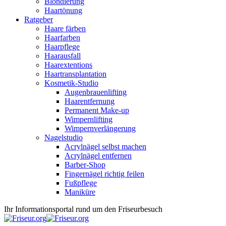
Blondierung
Haartönung
Ratgeber
Haare färben
Haarfarben
Haarpflege
Haarausfall
Haarextentions
Haartransplantation
Kosmetik-Studio
Augenbrauenlifting
Haarentfernung
Permanent Make-up
Wimpernlifting
Wimpernverlängerung
Nagelstudio
Acrylnägel selbst machen
Acrylnägel entfernen
Barber-Shop
Fingernägel richtig feilen
Fußpflege
Maniküre
Ihr Informationsportal rund um den Friseurbesuch