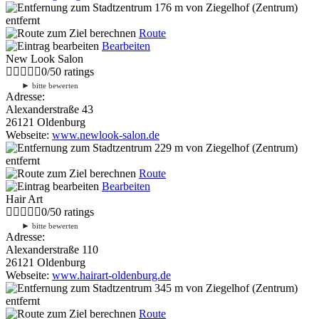
176 m
von Ziegelhof (Zentrum)
entfernt
Route
Bearbeiten
New Look Salon
0
/
5
0
ratings
►
bitte bewerten
Adresse:
Alexanderstraße 43
26121 Oldenburg
Webseite:
www.newlook-salon.de
229 m
von Ziegelhof (Zentrum)
entfernt
Route
Bearbeiten
Hair Art
0
/
5
0
ratings
►
bitte bewerten
Adresse:
Alexanderstraße 110
26121 Oldenburg
Webseite:
www.hairart-oldenburg.de
345 m
von Ziegelhof (Zentrum)
entfernt
Route