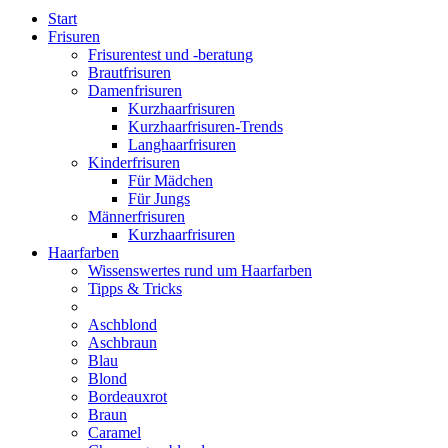
Start
Frisuren
Frisurentest und -beratung
Brautfrisuren
Damenfrisuren
Kurzhaarfrisuren
Kurzhaarfrisuren-Trends
Langhaarfrisuren
Kinderfrisuren
Für Mädchen
Für Jungs
Männerfrisuren
Kurzhaarfrisuren
Haarfarben
Wissenswertes rund um Haarfarben
Tipps & Tricks
Aschblond
Aschbraun
Blau
Blond
Bordeauxrot
Braun
Caramel