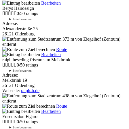
Bearbeiten
Berys Hairdesign
0
/
5
0
ratings
►
bitte bewerten
Adresse:
Alexanderstraße 25
26121 Oldenburg
373 m
von Ziegelhof (Zentrum)
entfernt
Route
Bearbeiten
ralph heseding friseure am Melkbrink
0
/
5
0
ratings
►
bitte bewerten
Adresse:
Melkbrink 19
26121 Oldenburg
Webseite:
ralph-h.de
438 m
von Ziegelhof (Zentrum)
entfernt
Route
Bearbeiten
Friseursalon Figaro
0
/
5
0
ratings
►
bitte bewerten