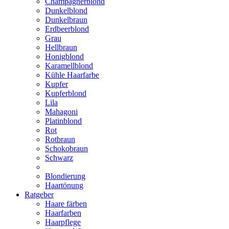
Champagnerblond
Dunkelblond
Dunkelbraun
Erdbeerblond
Grau
Hellbraun
Honigblond
Karamellblond
Kühle Haarfarbe
Kupfer
Kupferblond
Lila
Mahagoni
Platinblond
Rot
Rotbraun
Schokobraun
Schwarz
Blondierung
Haartönung
Ratgeber
Haare färben
Haarfarben
Haarpflege