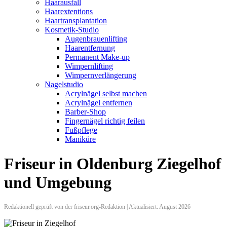
Haarausfall
Haarextentions
Haartransplantation
Kosmetik-Studio
Augenbrauenlifting
Haarentfernung
Permanent Make-up
Wimpernlifting
Wimpernverlängerung
Nagelstudio
Acrylnägel selbst machen
Acrylnägel entfernen
Barber-Shop
Fingernägel richtig feilen
Fußpflege
Maniküre
Friseur in Oldenburg Ziegelhof
und Umgebung
Redaktionell geprüft von der friseur.org-Redaktion | Aktualisiert: August 2026