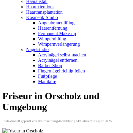
Haarausfall
Haarextentions
Haartransplantation
Kosmetik-Studio
Augenbrauenlifting
Haarentfernung
Permanent Make-up
Wimpernlifting
Wimpernverlängerung
Nagelstudio
Acrylnägel selbst machen
Acrylnägel entfernen
Barber-Shop
Fingernägel richtig feilen
Fußpflege
Maniküre
Friseur in Orscholz und
Umgebung
Redaktionell geprüft von der friseur.org-Redaktion | Aktualisiert: August 2026