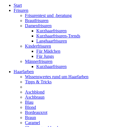
Start
Frisuren
Frisurentest und -beratung
Brautfrisuren
Damenfrisuren
Kurzhaarfrisuren
Kurzhaarfrisuren-Trends
Langhaarfrisuren
Kinderfrisuren
Für Mädchen
Für Jungs
Männerfrisuren
Kurzhaarfrisuren
Haarfarben
Wissenswertes rund um Haarfarben
Tipps & Tricks
Aschblond
Aschbraun
Blau
Blond
Bordeauxrot
Braun
Caramel