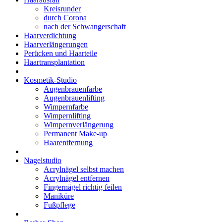
Kreisrunder
durch Corona
nach der Schwangerschaft
Haarverdichtung
Haarverlängerungen
Perücken und Haarteile
Haartransplantation
Kosmetik-Studio
Augenbrauenfarbe
Augenbrauenlifting
Wimpernfarbe
Wimpernlifting
Wimpernverlängerung
Permanent Make-up
Haarentfernung
Nagelstudio
Acrylnägel selbst machen
Acrylnägel entfernen
Fingernägel richtig feilen
Maniküre
Fußpflege