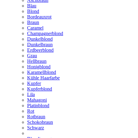
Aschbraun
Blau
Blond
Bordeauxrot
Braun
Caramel
Champagnerblond
Dunkelblond
Dunkelbraun
Erdbeerblond
Grau
Hellbraun
Honigblond
Karamellblond
Kühle Haarfarbe
Kupfer
Kupferblond
Lila
Mahagoni
Platinblond
Rot
Rotbraun
Schokobraun
Schwarz