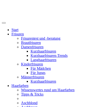
Start
Frisuren
Frisurentest und -beratung
Brautfrisuren
Damenfrisuren
Kurzhaarfrisuren
Kurzhaarfrisuren-Trends
Langhaarfrisuren
Kinderfrisuren
Für Mädchen
Für Jungs
Männerfrisuren
Kurzhaarfrisuren
Haarfarben
Wissenswertes rund um Haarfarben
Tipps & Tricks
Aschblond