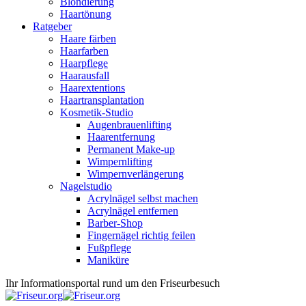
Blondierung
Haartönung
Ratgeber
Haare färben
Haarfarben
Haarpflege
Haarausfall
Haarextentions
Haartransplantation
Kosmetik-Studio
Augenbrauenlifting
Haarentfernung
Permanent Make-up
Wimpernlifting
Wimpernverlängerung
Nagelstudio
Acrylnägel selbst machen
Acrylnägel entfernen
Barber-Shop
Fingernägel richtig feilen
Fußpflege
Maniküre
Ihr Informationsportal rund um den Friseurbesuch