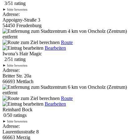
3
/
5
1
rating
►
bitte bewerten
Adresse:
Appoigny-Straße 3
54450 Freudenburg
4 km
von Orscholz (Zentrum)
entfernt
Route
Bearbeiten
Iwona’s Hair Magic
2
/
5
1
rating
►
bitte bewerten
Adresse:
Britter Str. 20a
66693 Mettlach
6 km
von Orscholz (Zentrum)
entfernt
Route
Bearbeiten
Reinhard Bock
0
/
5
0
ratings
►
bitte bewerten
Adresse:
Laurentiusstraße 8
66663 Merzig