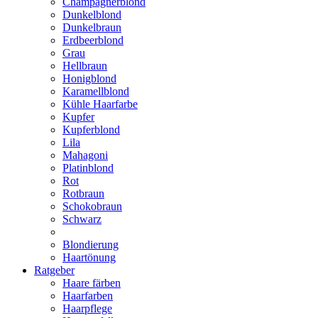
Champagnerblond
Dunkelblond
Dunkelbraun
Erdbeerblond
Grau
Hellbraun
Honigblond
Karamellblond
Kühle Haarfarbe
Kupfer
Kupferblond
Lila
Mahagoni
Platinblond
Rot
Rotbraun
Schokobraun
Schwarz
Blondierung
Haartönung
Ratgeber
Haare färben
Haarfarben
Haarpflege