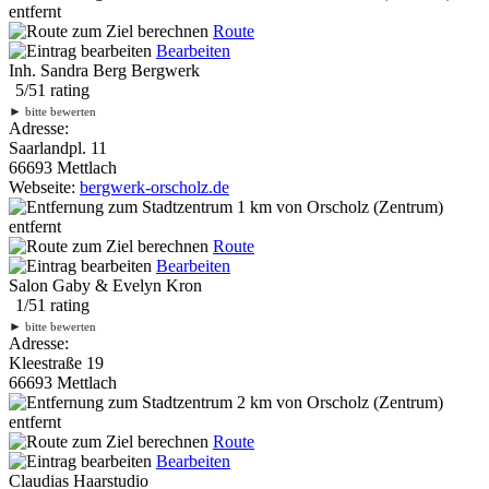
entfernt
Route
Bearbeiten
Inh. Sandra Berg Bergwerk
5
/
5
1
rating
►
bitte bewerten
Adresse:
Saarlandpl. 11
66693 Mettlach
Webseite:
bergwerk-orscholz.de
1 km
von Orscholz (Zentrum)
entfernt
Route
Bearbeiten
Salon Gaby & Evelyn Kron
1
/
5
1
rating
►
bitte bewerten
Adresse:
Kleestraße 19
66693 Mettlach
2 km
von Orscholz (Zentrum)
entfernt
Route
Bearbeiten
Claudias Haarstudio