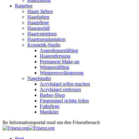
Haartönung
Ratgeber
Haare färben
Haarfarben
Haarpflege
Haarausfall
Haarextentions
Haartransplantation
Kosmetik-Studio
Augenbrauenlifting
Haarentfernung
Permanent Make-up
Wimpernlifting
Wimpernverlängerung
Nagelstudio
Acrylnägel selbst machen
Acrylnägel entfernen
Barber-Shop
Fingernägel richtig feilen
Fußpflege
Maniküre
Ihr Informationsportal rund um den Friseurbesuch
Start