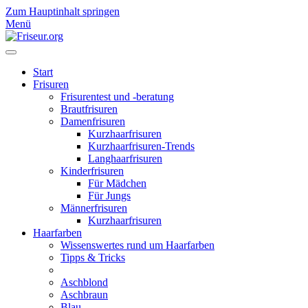
Zum Hauptinhalt springen
Menü
Start
Frisuren
Frisurentest und -beratung
Brautfrisuren
Damenfrisuren
Kurzhaarfrisuren
Kurzhaarfrisuren-Trends
Langhaarfrisuren
Kinderfrisuren
Für Mädchen
Für Jungs
Männerfrisuren
Kurzhaarfrisuren
Haarfarben
Wissenswertes rund um Haarfarben
Tipps & Tricks
Aschblond
Aschbraun
Blau