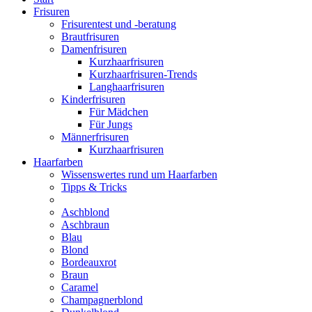
Frisuren
Frisurentest und -beratung
Brautfrisuren
Damenfrisuren
Kurzhaarfrisuren
Kurzhaarfrisuren-Trends
Langhaarfrisuren
Kinderfrisuren
Für Mädchen
Für Jungs
Männerfrisuren
Kurzhaarfrisuren
Haarfarben
Wissenswertes rund um Haarfarben
Tipps & Tricks
Aschblond
Aschbraun
Blau
Blond
Bordeauxrot
Braun
Caramel
Champagnerblond