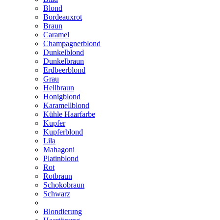
Blond
Bordeauxrot
Braun
Caramel
Champagnerblond
Dunkelblond
Dunkelbraun
Erdbeerblond
Grau
Hellbraun
Honigblond
Karamellblond
Kühle Haarfarbe
Kupfer
Kupferblond
Lila
Mahagoni
Platinblond
Rot
Rotbraun
Schokobraun
Schwarz
Blondierung