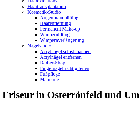
Haarextentions
Haartransplantation
Kosmetik-Studio
Augenbrauenlifting
Haarentfernung
Permanent Make-up
Wimpernlifting
Wimpernverlängerung
Nagelstudio
Acrylnägel selbst machen
Acrylnägel entfernen
Barber-Shop
Fingernägel richtig feilen
Fußpflege
Maniküre
Friseur in Osterrönfeld und U