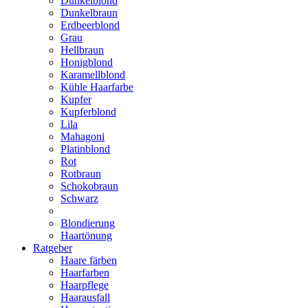
Dunkelblond
Dunkelbraun
Erdbeerblond
Grau
Hellbraun
Honigblond
Karamellblond
Kühle Haarfarbe
Kupfer
Kupferblond
Lila
Mahagoni
Platinblond
Rot
Rotbraun
Schokobraun
Schwarz
Blondierung
Haartönung
Ratgeber
Haare färben
Haarfarben
Haarpflege
Haarausfall