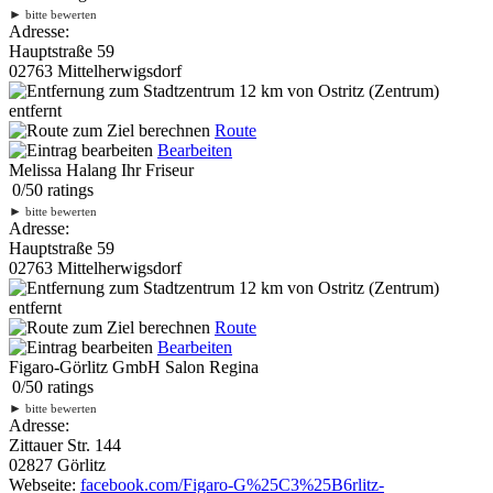
►
bitte bewerten
Adresse:
Hauptstraße 59
02763 Mittelherwigsdorf
12 km
von Ostritz (Zentrum)
entfernt
Route
Bearbeiten
Melissa Halang Ihr Friseur
0
/
5
0
ratings
►
bitte bewerten
Adresse:
Hauptstraße 59
02763 Mittelherwigsdorf
12 km
von Ostritz (Zentrum)
entfernt
Route
Bearbeiten
Figaro-Görlitz GmbH Salon Regina
0
/
5
0
ratings
►
bitte bewerten
Adresse:
Zittauer Str. 144
02827 Görlitz
Webseite:
facebook.com/Figaro-G%25C3%25B6rlitz-