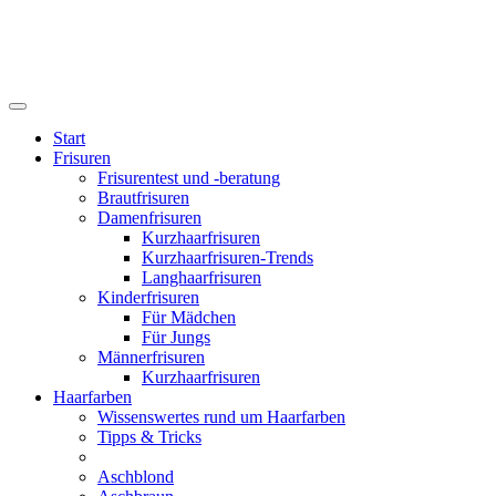
Start
Frisuren
Frisurentest und -beratung
Brautfrisuren
Damenfrisuren
Kurzhaarfrisuren
Kurzhaarfrisuren-Trends
Langhaarfrisuren
Kinderfrisuren
Für Mädchen
Für Jungs
Männerfrisuren
Kurzhaarfrisuren
Haarfarben
Wissenswertes rund um Haarfarben
Tipps & Tricks
Aschblond