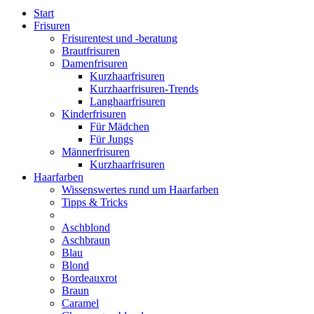
Start
Frisuren
Frisurentest und -beratung
Brautfrisuren
Damenfrisuren
Kurzhaarfrisuren
Kurzhaarfrisuren-Trends
Langhaarfrisuren
Kinderfrisuren
Für Mädchen
Für Jungs
Männerfrisuren
Kurzhaarfrisuren
Haarfarben
Wissenswertes rund um Haarfarben
Tipps & Tricks
Aschblond
Aschbraun
Blau
Blond
Bordeauxrot
Braun
Caramel