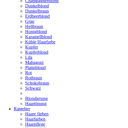
Champagnerblond
Dunkelblond
Dunkelbraun
Erdbeerblond
Grau
Hellbraun
Honigblond
Karamellblond
Kühle Haarfarbe
Kupfer
Kupferblond
Lila
Mahagoni
Platinblond
Rot
Rotbraun
Schokobraun
Schwarz
Blondierung
Haartönung
Ratgeber
Haare färben
Haarfarben
Haarpflege