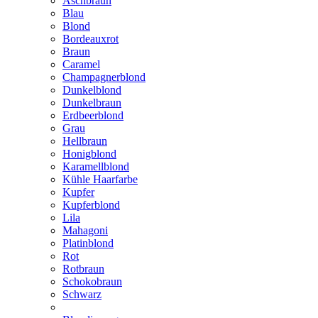
Aschbraun
Blau
Blond
Bordeauxrot
Braun
Caramel
Champagnerblond
Dunkelblond
Dunkelbraun
Erdbeerblond
Grau
Hellbraun
Honigblond
Karamellblond
Kühle Haarfarbe
Kupfer
Kupferblond
Lila
Mahagoni
Platinblond
Rot
Rotbraun
Schokobraun
Schwarz