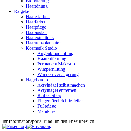
Blondierung
Haartönung
Ratgeber
Haare färben
Haarfarben
Haarpflege
Haarausfall
Haarextentions
Haartransplantation
Kosmetik-Studio
Augenbrauenlifting
Haarentfernung
Permanent Make-up
Wimpernlifting
Wimpernverlängerung
Nagelstudio
Acrylnägel selbst machen
Acrylnägel entfernen
Barber-Shop
Fingernägel richtig feilen
Fußpflege
Maniküre
Ihr Informationsportal rund um den Friseurbesuch