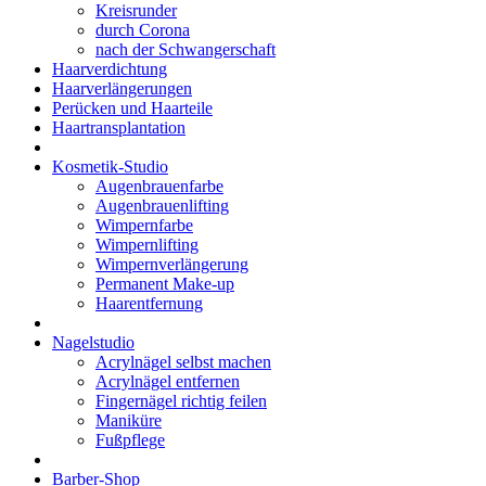
Kreisrunder
durch Corona
nach der Schwangerschaft
Haarverdichtung
Haarverlängerungen
Perücken und Haarteile
Haartransplantation
Kosmetik-Studio
Augenbrauenfarbe
Augenbrauenlifting
Wimpernfarbe
Wimpernlifting
Wimpernverlängerung
Permanent Make-up
Haarentfernung
Nagelstudio
Acrylnägel selbst machen
Acrylnägel entfernen
Fingernägel richtig feilen
Maniküre
Fußpflege
Barber-Shop