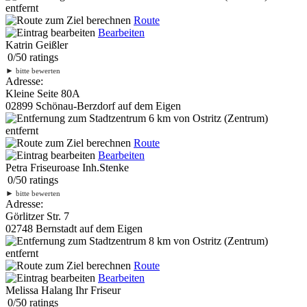
entfernt
Route
Bearbeiten
Katrin Geißler
0
/
5
0
ratings
►
bitte bewerten
Adresse:
Kleine Seite 80A
02899 Schönau-Berzdorf auf dem Eigen
6 km
von Ostritz (Zentrum)
entfernt
Route
Bearbeiten
Petra Friseuroase Inh.Stenke
0
/
5
0
ratings
►
bitte bewerten
Adresse:
Görlitzer Str. 7
02748 Bernstadt auf dem Eigen
8 km
von Ostritz (Zentrum)
entfernt
Route
Bearbeiten
Melissa Halang Ihr Friseur
0
/
5
0
ratings