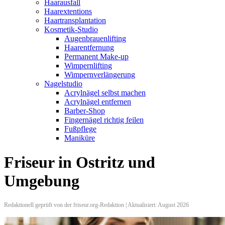
Haarausfall
Haarextentions
Haartransplantation
Kosmetik-Studio
Augenbrauenlifting
Haarentfernung
Permanent Make-up
Wimpernlifting
Wimpernverlängerung
Nagelstudio
Acrylnägel selbst machen
Acrylnägel entfernen
Barber-Shop
Fingernägel richtig feilen
Fußpflege
Maniküre
Friseur in Ostritz und
Umgebung
Redaktionell geprüft von der friseur.org-Redaktion | Aktualisiert: August 2026