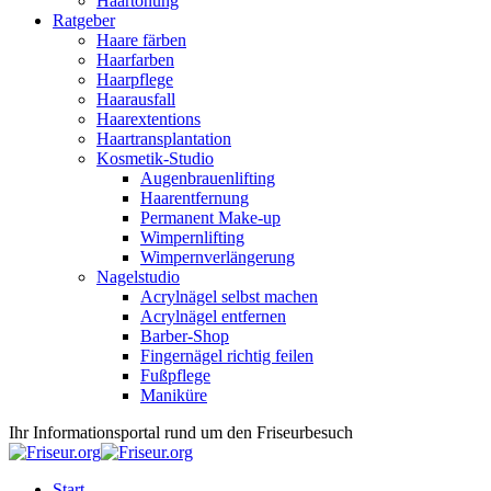
Haartönung
Ratgeber
Haare färben
Haarfarben
Haarpflege
Haarausfall
Haarextentions
Haartransplantation
Kosmetik-Studio
Augenbrauenlifting
Haarentfernung
Permanent Make-up
Wimpernlifting
Wimpernverlängerung
Nagelstudio
Acrylnägel selbst machen
Acrylnägel entfernen
Barber-Shop
Fingernägel richtig feilen
Fußpflege
Maniküre
Ihr Informationsportal rund um den Friseurbesuch
Start