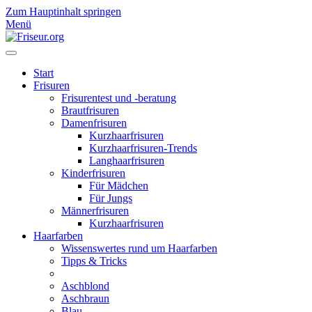
Zum Hauptinhalt springen
Menü
Start
Frisuren
Frisurentest und -beratung
Brautfrisuren
Damenfrisuren
Kurzhaarfrisuren
Kurzhaarfrisuren-Trends
Langhaarfrisuren
Kinderfrisuren
Für Mädchen
Für Jungs
Männerfrisuren
Kurzhaarfrisuren
Haarfarben
Wissenswertes rund um Haarfarben
Tipps & Tricks
Aschblond
Aschbraun
Blau