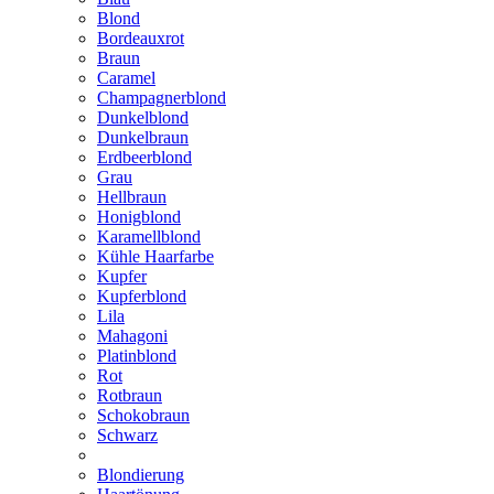
Blond
Bordeauxrot
Braun
Caramel
Champagnerblond
Dunkelblond
Dunkelbraun
Erdbeerblond
Grau
Hellbraun
Honigblond
Karamellblond
Kühle Haarfarbe
Kupfer
Kupferblond
Lila
Mahagoni
Platinblond
Rot
Rotbraun
Schokobraun
Schwarz
Blondierung