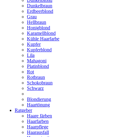
Dunkelblond
Dunkelbraun
Erdbeerblond
Grau
Hellbraun
Honigblond
Karamellblond
Kühle Haarfarbe
Kupfer
Kupferblond
Lila
Mahagoni
Platinblond
Rot
Rotbraun
Schokobraun
Schwarz
Blondierung
Haartönung
Ratgeber
Haare färben
Haarfarben
Haarpflege
Haarausfall