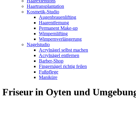
Haarextentions
Haartransplantation
Kosmetik-Studio
Augenbrauenlifting
Haarentfernung
Permanent Make-up
Wimpernlifting
Wimpernverlängerung
Nagelstudio
Acrylnägel selbst machen
Acrylnägel entfernen
Barber-Shop
Fingernägel richtig feilen
Fußpflege
Maniküre
Friseur in Oyten und Umgebun