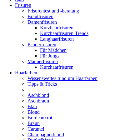
Frisuren
Frisurentest und -beratung
Brautfrisuren
Damenfrisuren
Kurzhaarfrisuren
Kurzhaarfrisuren-Trends
Langhaarfrisuren
Kinderfrisuren
Für Mädchen
Für Jungs
Männerfrisuren
Kurzhaarfrisuren
Haarfarben
Wissenswertes rund um Haarfarben
Tipps & Tricks
Aschblond
Aschbraun
Blau
Blond
Bordeauxrot
Braun
Caramel
Champagnerblond