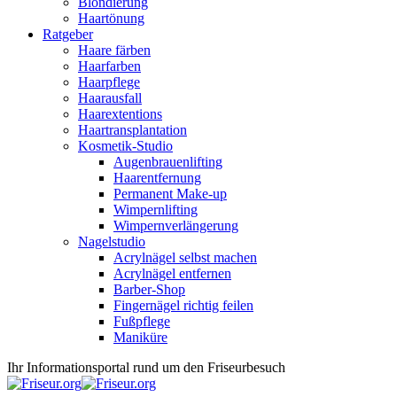
Blondierung
Haartönung
Ratgeber
Haare färben
Haarfarben
Haarpflege
Haarausfall
Haarextentions
Haartransplantation
Kosmetik-Studio
Augenbrauenlifting
Haarentfernung
Permanent Make-up
Wimpernlifting
Wimpernverlängerung
Nagelstudio
Acrylnägel selbst machen
Acrylnägel entfernen
Barber-Shop
Fingernägel richtig feilen
Fußpflege
Maniküre
Ihr Informationsportal rund um den Friseurbesuch