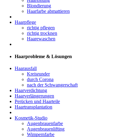
Haartönung
Blondierung
Haarfarbe abmattieren
Haarpflege
richtig pflegen
richtig trocknen
Haarewaschen
Haarprobleme & Lösungen
Haarausfall
Kreisrunder
durch Corona
nach der Schwangerschaft
Haarverdichtung
Haarverlängerungen
Perücken und Haarteile
Haartransplantation
Kosmetik-Studio
Augenbrauenfarbe
Augenbrauenlifting
Wimpernfarbe