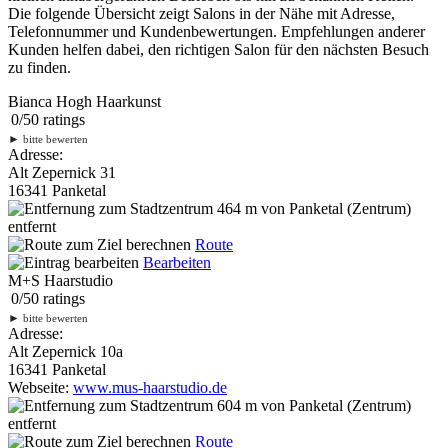
Die folgende Übersicht zeigt Salons in der Nähe mit Adresse,
Telefonnummer und Kundenbewertungen. Empfehlungen anderer
Kunden helfen dabei, den richtigen Salon für den nächsten Besuch
zu finden.
Bianca Hogh Haarkunst
0
/
5
0
ratings
►
bitte bewerten
Adresse:
Alt Zepernick 31
16341 Panketal
464 m
von Panketal (Zentrum)
entfernt
Route
Bearbeiten
M+S Haarstudio
0
/
5
0
ratings
►
bitte bewerten
Adresse:
Alt Zepernick 10a
16341 Panketal
Webseite:
www.mus-haarstudio.de
604 m
von Panketal (Zentrum)
entfernt
Route