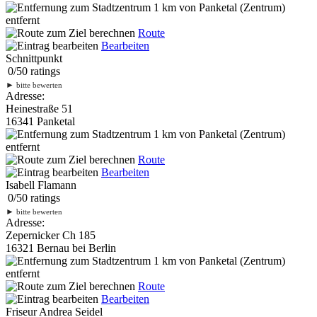
1 km
von Panketal (Zentrum)
entfernt
Route
Bearbeiten
Schnittpunkt
0
/
5
0
ratings
►
bitte bewerten
Adresse:
Heinestraße 51
16341 Panketal
1 km
von Panketal (Zentrum)
entfernt
Route
Bearbeiten
Isabell Flamann
0
/
5
0
ratings
►
bitte bewerten
Adresse:
Zepernicker Ch 185
16321 Bernau bei Berlin
1 km
von Panketal (Zentrum)
entfernt
Route
Bearbeiten
Friseur Andrea Seidel