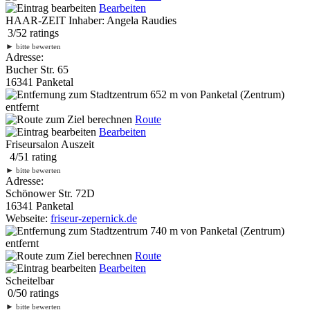
Bearbeiten
HAAR-ZEIT Inhaber: Angela Raudies
3
/
5
2
ratings
►
bitte bewerten
Adresse:
Bucher Str. 65
16341 Panketal
652 m
von Panketal (Zentrum)
entfernt
Route
Bearbeiten
Friseursalon Auszeit
4
/
5
1
rating
►
bitte bewerten
Adresse:
Schönower Str. 72D
16341 Panketal
Webseite:
friseur-zepernick.de
740 m
von Panketal (Zentrum)
entfernt
Route
Bearbeiten
Scheitelbar
0
/
5
0
ratings
►
bitte bewerten