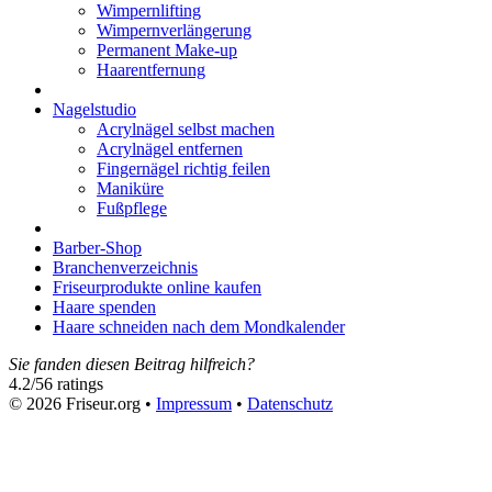
Wimpernlifting
Wimpernverlängerung
Permanent Make-up
Haarentfernung
Nagelstudio
Acrylnägel selbst machen
Acrylnägel entfernen
Fingernägel richtig feilen
Maniküre
Fußpflege
Barber-Shop
Branchenverzeichnis
Friseurprodukte online kaufen
Haare spenden
Haare schneiden nach dem Mondkalender
Sie fanden diesen Beitrag hilfreich?
4.2
/
5
6
ratings
© 2026 Friseur.org •
Impressum
•
Datenschutz