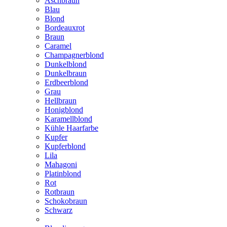
Aschbraun
Blau
Blond
Bordeauxrot
Braun
Caramel
Champagnerblond
Dunkelblond
Dunkelbraun
Erdbeerblond
Grau
Hellbraun
Honigblond
Karamellblond
Kühle Haarfarbe
Kupfer
Kupferblond
Lila
Mahagoni
Platinblond
Rot
Rotbraun
Schokobraun
Schwarz