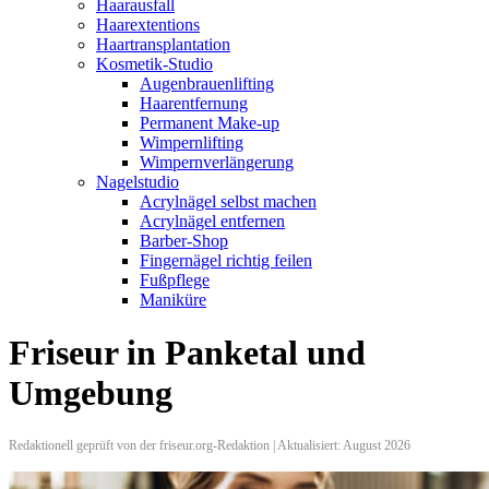
Haarausfall
Haarextentions
Haartransplantation
Kosmetik-Studio
Augenbrauenlifting
Haarentfernung
Permanent Make-up
Wimpernlifting
Wimpernverlängerung
Nagelstudio
Acrylnägel selbst machen
Acrylnägel entfernen
Barber-Shop
Fingernägel richtig feilen
Fußpflege
Maniküre
Friseur in Panketal und
Umgebung
Redaktionell geprüft von der friseur.org-Redaktion | Aktualisiert: August 2026