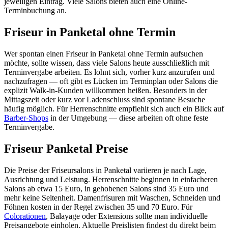
jeweiligen Eintrag. Viele Salons bieten auch eine Online-
Terminbuchung an.
Friseur in Panketal ohne Termin
Wer spontan einen Friseur in Panketal ohne Termin aufsuchen
möchte, sollte wissen, dass viele Salons heute ausschließlich mit
Terminvergabe arbeiten. Es lohnt sich, vorher kurz anzurufen und
nachzufragen — oft gibt es Lücken im Terminplan oder Salons die
explizit Walk-in-Kunden willkommen heißen. Besonders in der
Mittagszeit oder kurz vor Ladenschluss sind spontane Besuche
häufig möglich. Für Herrenschnitte empfiehlt sich auch ein Blick auf
Barber-Shops
in der Umgebung — diese arbeiten oft ohne feste
Terminvergabe.
Friseur Panketal Preise
Die Preise der Friseursalons in Panketal variieren je nach Lage,
Ausrichtung und Leistung. Herrenschnitte beginnen in einfacheren
Salons ab etwa 15 Euro, in gehobenen Salons sind 35 Euro und
mehr keine Seltenheit. Damenfrisuren mit Waschen, Schneiden und
Föhnen kosten in der Regel zwischen 35 und 70 Euro. Für
Colorationen
, Balayage oder Extensions sollte man individuelle
Preisangebote einholen. Aktuelle Preislisten findest du direkt beim