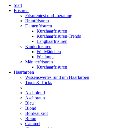
Start
Frisuren
Frisurentest und -beratung
Brautfrisuren
Damenfrisuren
Kurzhaarfrisuren
Kurzhaarfrisuren-Trends
Langhaarfrisuren
Kinderfrisuren
Für Mädchen
Für Jungs
Männerfrisuren
Kurzhaarfrisuren
Haarfarben
Wissenswertes rund um Haarfarben
Tipps & Tricks
Aschblond
Aschbraun
Blau
Blond
Bordeauxrot
Braun
Caramel