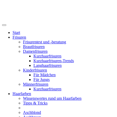
Start
Frisuren
Frisurentest und -beratung
Brautfrisuren
Damenfrisuren
Kurzhaarfrisuren
Kurzhaarfrisuren-Trends
Langhaarfrisuren
Kinderfrisuren
Für Mädchen
Für Jungs
Männerfrisuren
Kurzhaarfrisuren
Haarfarben
Wissenswertes rund um Haarfarben
Tipps & Tricks
Aschblond