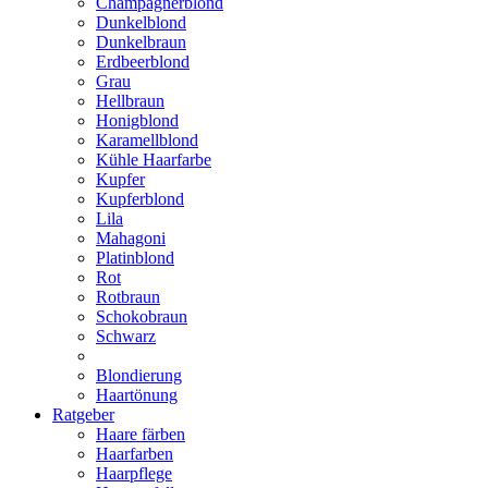
Champagnerblond
Dunkelblond
Dunkelbraun
Erdbeerblond
Grau
Hellbraun
Honigblond
Karamellblond
Kühle Haarfarbe
Kupfer
Kupferblond
Lila
Mahagoni
Platinblond
Rot
Rotbraun
Schokobraun
Schwarz
Blondierung
Haartönung
Ratgeber
Haare färben
Haarfarben
Haarpflege