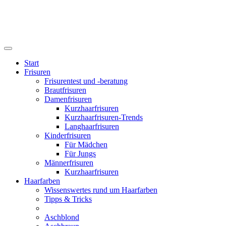
Start
Frisuren
Frisurentest und -beratung
Brautfrisuren
Damenfrisuren
Kurzhaarfrisuren
Kurzhaarfrisuren-Trends
Langhaarfrisuren
Kinderfrisuren
Für Mädchen
Für Jungs
Männerfrisuren
Kurzhaarfrisuren
Haarfarben
Wissenswertes rund um Haarfarben
Tipps & Tricks
Aschblond