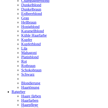
Champagnerblond
Dunkelblond
Dunkelbraun
Erdbeerblond
Grau
Hellbraun
Honigblond
Karamellblond
Kühle Haarfarbe
Kupfer
Kupferblond
Lila
Mahagoni
Platinblond
Rot
Rotbraun
Schokobraun
Schwarz
Blondierung
Haartönung
Ratgeber
Haare färben
Haarfarben
Haarpflege