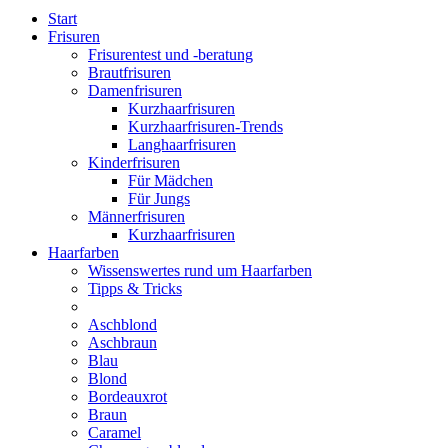
Start
Frisuren
Frisurentest und -beratung
Brautfrisuren
Damenfrisuren
Kurzhaarfrisuren
Kurzhaarfrisuren-Trends
Langhaarfrisuren
Kinderfrisuren
Für Mädchen
Für Jungs
Männerfrisuren
Kurzhaarfrisuren
Haarfarben
Wissenswertes rund um Haarfarben
Tipps & Tricks
Aschblond
Aschbraun
Blau
Blond
Bordeauxrot
Braun
Caramel