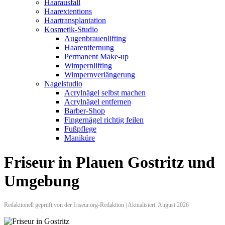
Haarausfall
Haarextentions
Haartransplantation
Kosmetik-Studio
Augenbrauenlifting
Haarentfernung
Permanent Make-up
Wimpernlifting
Wimpernverlängerung
Nagelstudio
Acrylnägel selbst machen
Acrylnägel entfernen
Barber-Shop
Fingernägel richtig feilen
Fußpflege
Maniküre
Friseur in Plauen Gostritz und
Umgebung
Redaktionell geprüft von der friseur.org-Redaktion | Aktualisiert: August 2026