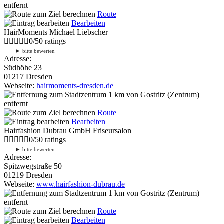
entfernt
Route
Bearbeiten
HairMoments Michael Liebscher
0
/
5
0
ratings
►
bitte bewerten
Adresse:
Südhöhe 23
01217 Dresden
Webseite:
hairmoments-dresden.de
1 km
von Gostritz (Zentrum)
entfernt
Route
Bearbeiten
Hairfashion Dubrau GmbH Friseursalon
0
/
5
0
ratings
►
bitte bewerten
Adresse:
Spitzwegstraße 50
01219 Dresden
Webseite:
www.hairfashion-dubrau.de
1 km
von Gostritz (Zentrum)
entfernt
Route
Bearbeiten