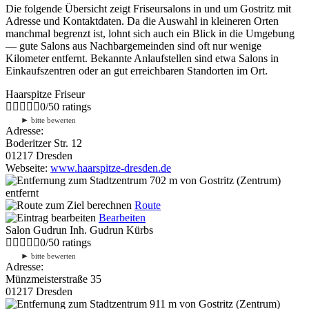
Die folgende Übersicht zeigt Friseursalons in und um Gostritz mit
Adresse und Kontaktdaten. Da die Auswahl in kleineren Orten
manchmal begrenzt ist, lohnt sich auch ein Blick in die Umgebung
— gute Salons aus Nachbargemeinden sind oft nur wenige
Kilometer entfernt. Bekannte Anlaufstellen sind etwa Salons in
Einkaufszentren oder an gut erreichbaren Standorten im Ort.
Haarspitze Friseur
0
/
5
0
ratings
►
bitte bewerten
Adresse:
Boderitzer Str. 12
01217 Dresden
Webseite:
www.haarspitze-dresden.de
702 m
von Gostritz (Zentrum)
entfernt
Route
Bearbeiten
Salon Gudrun Inh. Gudrun Kürbs
0
/
5
0
ratings
►
bitte bewerten
Adresse:
Münzmeisterstraße 35
01217 Dresden
911 m
von Gostritz (Zentrum)