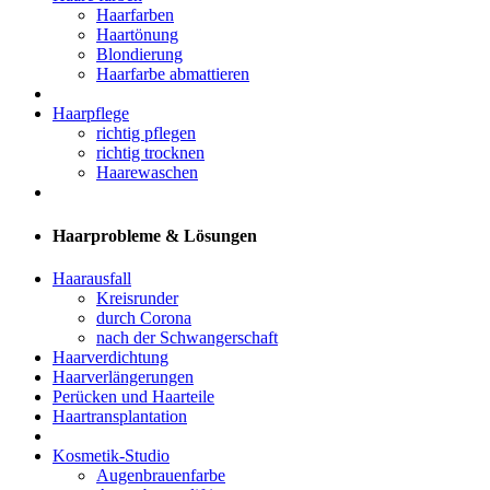
Haarfarben
Haartönung
Blondierung
Haarfarbe abmattieren
Haarpflege
richtig pflegen
richtig trocknen
Haarewaschen
Haarprobleme & Lösungen
Haarausfall
Kreisrunder
durch Corona
nach der Schwangerschaft
Haarverdichtung
Haarverlängerungen
Perücken und Haarteile
Haartransplantation
Kosmetik-Studio
Augenbrauenfarbe