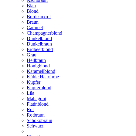
Aschbraun
Blau
Blond
Bordeauxrot
Braun
Caramel
Champagnerblond
Dunkelblond
Dunkelbraun
Erdbeerblond
Grau
Hellbraun
Honigblond
Karamellblond
Kühle Haarfarbe
Kupfer
Kupferblond
Lila
Mahagoni
Platinblond
Rot
Rotbraun
Schokobraun
Schwarz