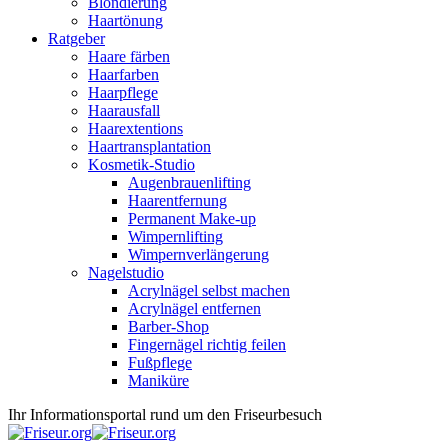
Blondierung
Haartönung
Ratgeber
Haare färben
Haarfarben
Haarpflege
Haarausfall
Haarextentions
Haartransplantation
Kosmetik-Studio
Augenbrauenlifting
Haarentfernung
Permanent Make-up
Wimpernlifting
Wimpernverlängerung
Nagelstudio
Acrylnägel selbst machen
Acrylnägel entfernen
Barber-Shop
Fingernägel richtig feilen
Fußpflege
Maniküre
Ihr Informationsportal rund um den Friseurbesuch