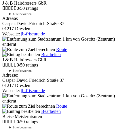
J & B Hairdressers GbR
0
/
5
0
ratings
►
bitte bewerten
Adresse:
Caspar-David-Friedrich-Straße 37
01217 Dresden
Webseite:
jb-friseure.de
1 km
von Gostritz (Zentrum)
entfernt
Route
Bearbeiten
J & B Hairdressers GbR
0
/
5
0
ratings
►
bitte bewerten
Adresse:
Caspar-David-Friedrich-Straße 37
01217 Dresden
Webseite:
jb-friseure.de
1 km
von Gostritz (Zentrum)
entfernt
Route
Bearbeiten
Bleise Meisterfrisuren
0
/
5
0
ratings
►
bitte bewerten