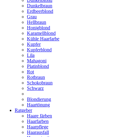
Dunkelblond
Dunkelbraun
Erdbeerblond
Grau
Hellbraun
Honigblond
Karamellblond
Kühle Haarfarbe
Kupfer
Kupferblond
Lila
Mahagoni
Platinblond
Rot
Rotbraun
Schokobraun
Schwarz
Blondierung
Haartönung
Ratgeber
Haare färben
Haarfarben
Haarpflege
Haarausfall