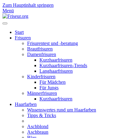
Zum Hauptinhalt springen
Menü
Start
Frisuren
Frisurentest und -beratung
Brautfrisuren
Damenfrisuren
Kurzhaarfrisuren
Kurzhaarfrisuren-Trends
Langhaarfrisuren
Kinderfrisuren
Für Mädchen
Für Jungs
Männerfrisuren
Kurzhaarfrisuren
Haarfarben
Wissenswertes rund um Haarfarben
Tipps & Tricks
Aschblond
Aschbraun
Blau