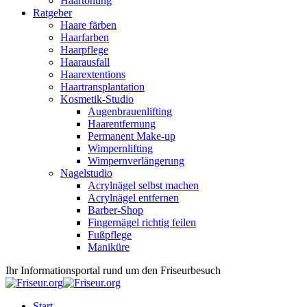
Haartönung
Ratgeber
Haare färben
Haarfarben
Haarpflege
Haarausfall
Haarextentions
Haartransplantation
Kosmetik-Studio
Augenbrauenlifting
Haarentfernung
Permanent Make-up
Wimpernlifting
Wimpernverlängerung
Nagelstudio
Acrylnägel selbst machen
Acrylnägel entfernen
Barber-Shop
Fingernägel richtig feilen
Fußpflege
Maniküre
Ihr Informationsportal rund um den Friseurbesuch
Start