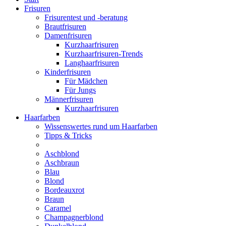
Frisuren
Frisurentest und -beratung
Brautfrisuren
Damenfrisuren
Kurzhaarfrisuren
Kurzhaarfrisuren-Trends
Langhaarfrisuren
Kinderfrisuren
Für Mädchen
Für Jungs
Männerfrisuren
Kurzhaarfrisuren
Haarfarben
Wissenswertes rund um Haarfarben
Tipps & Tricks
Aschblond
Aschbraun
Blau
Blond
Bordeauxrot
Braun
Caramel
Champagnerblond