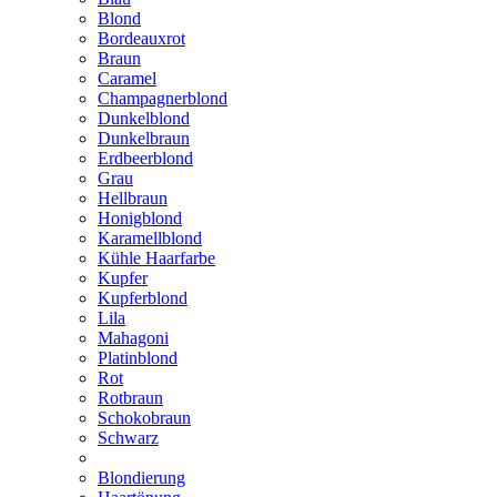
Blond
Bordeauxrot
Braun
Caramel
Champagnerblond
Dunkelblond
Dunkelbraun
Erdbeerblond
Grau
Hellbraun
Honigblond
Karamellblond
Kühle Haarfarbe
Kupfer
Kupferblond
Lila
Mahagoni
Platinblond
Rot
Rotbraun
Schokobraun
Schwarz
Blondierung