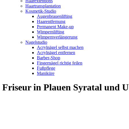
Haarextentions
Haartransplantation
Kosmetik-Studio
Augenbrauenlifting
Haarentfernung
Permanent Make-up
Wimpernlifting
Wimpernverlängerung
Nagelstudio
Acrylnägel selbst machen
Acrylnägel entfernen
Barber-Shop
Fingernägel richtig feilen
Fußpflege
Maniküre
Friseur in Plauen Syratal und