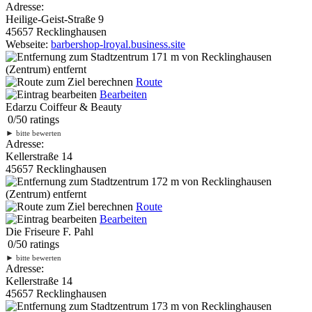
Adresse:
Heilige-Geist-Straße 9
45657 Recklinghausen
Webseite:
barbershop-lroyal.business.site
171 m
von Recklinghausen
(Zentrum) entfernt
Route
Bearbeiten
Edarzu Coiffeur & Beauty
0
/
5
0
ratings
►
bitte bewerten
Adresse:
Kellerstraße 14
45657 Recklinghausen
172 m
von Recklinghausen
(Zentrum) entfernt
Route
Bearbeiten
Die Friseure F. Pahl
0
/
5
0
ratings
►
bitte bewerten
Adresse:
Kellerstraße 14
45657 Recklinghausen
173 m
von Recklinghausen