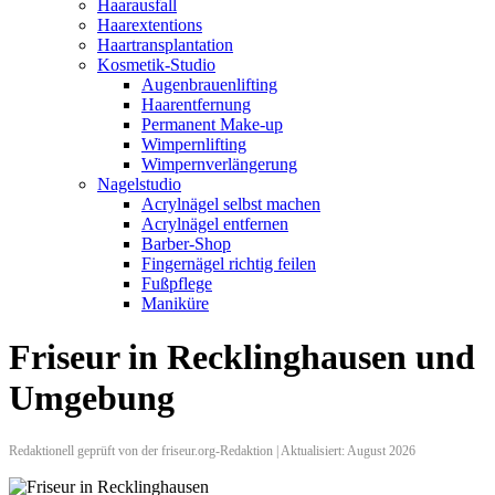
Haarausfall
Haarextentions
Haartransplantation
Kosmetik-Studio
Augenbrauenlifting
Haarentfernung
Permanent Make-up
Wimpernlifting
Wimpernverlängerung
Nagelstudio
Acrylnägel selbst machen
Acrylnägel entfernen
Barber-Shop
Fingernägel richtig feilen
Fußpflege
Maniküre
Friseur in Recklinghausen und
Umgebung
Redaktionell geprüft von der friseur.org-Redaktion | Aktualisiert: August 2026