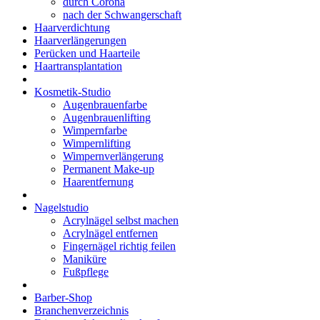
durch Corona
nach der Schwangerschaft
Haarverdichtung
Haarverlängerungen
Perücken und Haarteile
Haartransplantation
Kosmetik-Studio
Augenbrauenfarbe
Augenbrauenlifting
Wimpernfarbe
Wimpernlifting
Wimpernverlängerung
Permanent Make-up
Haarentfernung
Nagelstudio
Acrylnägel selbst machen
Acrylnägel entfernen
Fingernägel richtig feilen
Maniküre
Fußpflege
Barber-Shop
Branchenverzeichnis