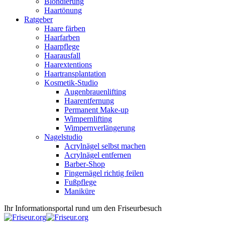
Blondierung
Haartönung
Ratgeber
Haare färben
Haarfarben
Haarpflege
Haarausfall
Haarextentions
Haartransplantation
Kosmetik-Studio
Augenbrauenlifting
Haarentfernung
Permanent Make-up
Wimpernlifting
Wimpernverlängerung
Nagelstudio
Acrylnägel selbst machen
Acrylnägel entfernen
Barber-Shop
Fingernägel richtig feilen
Fußpflege
Maniküre
Ihr Informationsportal rund um den Friseurbesuch