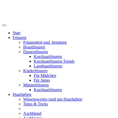
Start
Frisuren
Frisurentest und -beratung
Brautfrisuren
Damenfrisuren
Kurzhaarfrisuren
Kurzhaarfrisuren-Trends
Langhaarfrisuren
Kinderfrisuren
Für Mädchen
Für Jungs
Männerfrisuren
Kurzhaarfrisuren
Haarfarben
Wissenswertes rund um Haarfarben
Tipps & Tricks
Aschblond