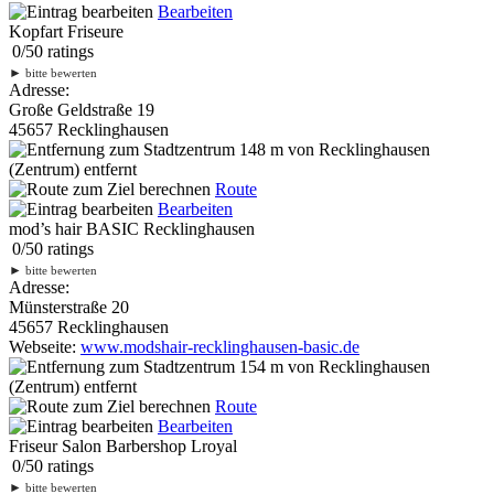
Bearbeiten
Kopfart Friseure
0
/
5
0
ratings
►
bitte bewerten
Adresse:
Große Geldstraße 19
45657 Recklinghausen
148 m
von Recklinghausen
(Zentrum) entfernt
Route
Bearbeiten
mod’s hair BASIC Recklinghausen
0
/
5
0
ratings
►
bitte bewerten
Adresse:
Münsterstraße 20
45657 Recklinghausen
Webseite:
www.modshair-recklinghausen-basic.de
154 m
von Recklinghausen
(Zentrum) entfernt
Route
Bearbeiten
Friseur Salon Barbershop Lroyal
0
/
5
0
ratings
►
bitte bewerten