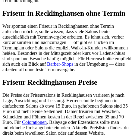
Terminbuchung an.
Friseur in Recklinghausen ohne Termin
Wer spontan einen Friseur in Recklinghausen ohne Termin
aufsuchen möchte, sollte wissen, dass viele Salons heute
ausschließlich mit Terminvergabe arbeiten. Es lohnt sich, vorher
kurz anzurufen und nachzufragen — oft gibt es Lücken im
Terminplan oder Salons die explizit Walk-in-Kunden willkommen
heißen. Besonders in der Mittagszeit oder kurz vor Ladenschluss
sind spontane Besuche häufig möglich. Für Herrenschnitte empfiehlt
sich auch ein Blick auf
Barber-Shops
in der Umgebung — diese
arbeiten oft ohne feste Terminvergabe.
Friseur Recklinghausen Preise
Die Preise der Friseursalons in Recklinghausen variieren je nach
Lage, Ausrichtung und Leistung. Herrenschnitte beginnen in
einfacheren Salons ab etwa 15 Euro, in gehobenen Salons sind 35
Euro und mehr keine Seltenheit. Damenfrisuren mit Waschen,
Schneiden und Föhnen kosten in der Regel zwischen 35 und 70
Euro. Für
Colorationen
, Balayage oder Extensions sollte man
individuelle Preisangebote einholen. Aktuelle Preislisten findest du
direkt beim jeweiligen Salon oder auf dessen Website.