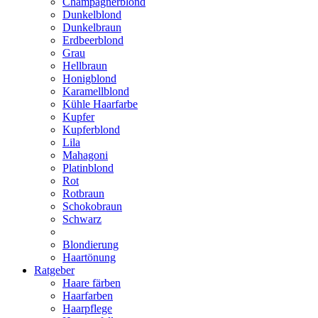
Champagnerblond
Dunkelblond
Dunkelbraun
Erdbeerblond
Grau
Hellbraun
Honigblond
Karamellblond
Kühle Haarfarbe
Kupfer
Kupferblond
Lila
Mahagoni
Platinblond
Rot
Rotbraun
Schokobraun
Schwarz
Blondierung
Haartönung
Ratgeber
Haare färben
Haarfarben
Haarpflege