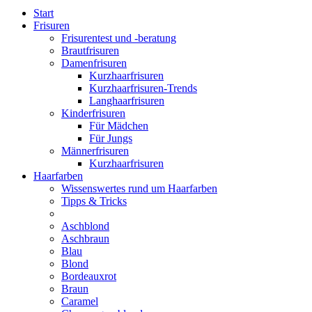
Start
Frisuren
Frisurentest und -beratung
Brautfrisuren
Damenfrisuren
Kurzhaarfrisuren
Kurzhaarfrisuren-Trends
Langhaarfrisuren
Kinderfrisuren
Für Mädchen
Für Jungs
Männerfrisuren
Kurzhaarfrisuren
Haarfarben
Wissenswertes rund um Haarfarben
Tipps & Tricks
Aschblond
Aschbraun
Blau
Blond
Bordeauxrot
Braun
Caramel