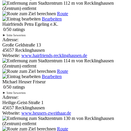
112 m
von Recklinghausen
(Zentrum) entfernt
Route
Bearbeiten
Hairfriends Petra Egeling e.K.
0
/
5
0
ratings
►
bitte bewerten
Adresse:
Große Geldstraße 13
45657 Recklinghausen
Webseite:
www.hairfriends-recklinghausen.de
114 m
von Recklinghausen
(Zentrum) entfernt
Route
Bearbeiten
Michael Heuser Friseur
0
/
5
0
ratings
►
bitte bewerten
Adresse:
Heilige-Geist-Straße 1
45657 Recklinghausen
Webseite:
www.heusers-zweithaar.de
130 m
von Recklinghausen
(Zentrum) entfernt
Route