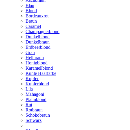
Aschbraun
Blau
Blond
Bordeauxrot
Braun
Caramel
Champagnerblond
Dunkelblond
Dunkelbraun
Erdbeerblond
Grau
Hellbraun
Honigblond
Karamellblond
Kühle Haarfarbe
Kupfer
Kupferblond
Lila
Mahagoni
Platinblond
Rot
Rotbraun
Schokobraun
Schwarz