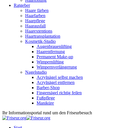
Haartönung
Ratgeber
Haare färben
Haarfarben
Haarpflege
Haarausfall
Haarextentions
Haartransplantation
Kosmetik-Studio
Augenbrauenlifting
Haarentfernung
Permanent Make-up
Wimpernlifting
Wimpernverlängerung
Nagelstudio
Acrylnägel selbst machen
Acrylnägel entfernen
Barber-Shop
Fingernägel richtig feilen
Fußpflege
Maniküre
Ihr Informationsportal rund um den Friseurbesuch
Start