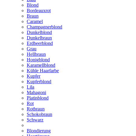
Blond
Bordeauxrot
Braun
Caramel
Champagnerblond
Dunkelblond
Dunkelbraun
Erdbeerblond
Grau
Hellbraun
Honigblond
Karamellblond
Kühle Haarfarbe
Kupfer
Kupferblond
Lila
Mahagoni
Platinblond
Rot
Rotbraun
Schokobraun
Schwarz
Blondierung