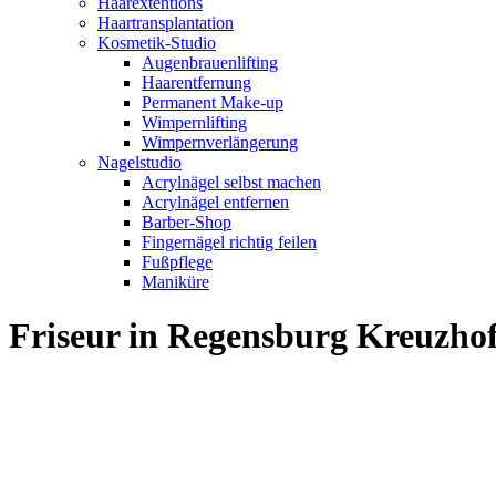
Haarextentions
Haartransplantation
Kosmetik-Studio
Augenbrauenlifting
Haarentfernung
Permanent Make-up
Wimpernlifting
Wimpernverlängerung
Nagelstudio
Acrylnägel selbst machen
Acrylnägel entfernen
Barber-Shop
Fingernägel richtig feilen
Fußpflege
Maniküre
Friseur in Regensburg Kreuzh