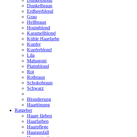
Dunkelblond
Dunkelbraun
Erdbeerblond
Grau
Hellbraun
Honigblond
Karamellblond
Kühle Haarfarbe
Kupfer
Kupferblond
Lila
Mahagoni
Platinblond
Rot
Rotbraun
Schokobraun
Schwarz
Blondierung
Haartönung
Ratgeber
Haare färben
Haarfarben
Haarpflege
Haarausfall