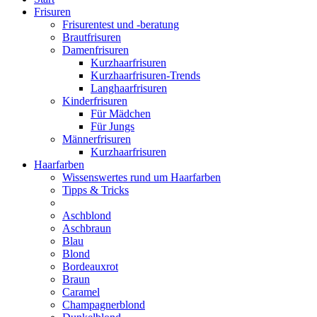
Frisuren
Frisurentest und -beratung
Brautfrisuren
Damenfrisuren
Kurzhaarfrisuren
Kurzhaarfrisuren-Trends
Langhaarfrisuren
Kinderfrisuren
Für Mädchen
Für Jungs
Männerfrisuren
Kurzhaarfrisuren
Haarfarben
Wissenswertes rund um Haarfarben
Tipps & Tricks
Aschblond
Aschbraun
Blau
Blond
Bordeauxrot
Braun
Caramel
Champagnerblond