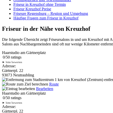
Friseur in Kreuzhof ohne Termin
Friseur Kreuzhof Preise
Friseure Regensburg – Region und Umgebung
Häufige Fragen zum Friseur in Kreuzhof
Friseur in der Nähe von Kreuzhof
Die folgende Übersicht zeigt Friseursalons in und um Kreuzhof mit 
Salons aus Nachbargemeinden sind oft nur wenige Kilometer entfernt.
Haarstudio am Gärtnerplatz
0
/
5
0
ratings
►
bitte bewerten
Adresse:
Gärtnerpl. 22
93073 Neutraubling
1 km
von Kreuzhof (Zentrum) entfer
Route
Bearbeiten
Haarstudio am Gärtnerplatz
0
/
5
0
ratings
►
bitte bewerten
Adresse:
Gärtnerpl. 22