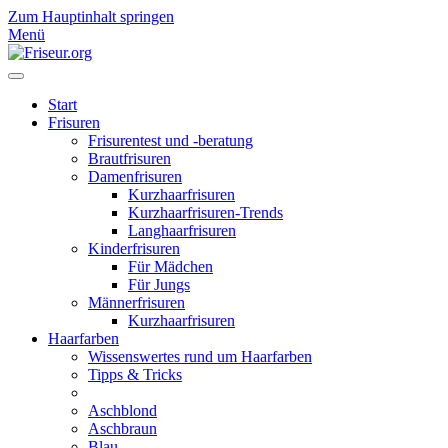
Zum Hauptinhalt springen
Menü
Start
Frisuren
Frisurentest und -beratung
Brautfrisuren
Damenfrisuren
Kurzhaarfrisuren
Kurzhaarfrisuren-Trends
Langhaarfrisuren
Kinderfrisuren
Für Mädchen
Für Jungs
Männerfrisuren
Kurzhaarfrisuren
Haarfarben
Wissenswertes rund um Haarfarben
Tipps & Tricks
Aschblond
Aschbraun
Blau