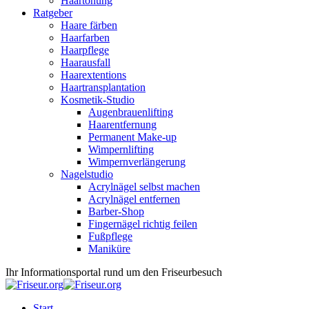
Haartönung
Ratgeber
Haare färben
Haarfarben
Haarpflege
Haarausfall
Haarextentions
Haartransplantation
Kosmetik-Studio
Augenbrauenlifting
Haarentfernung
Permanent Make-up
Wimpernlifting
Wimpernverlängerung
Nagelstudio
Acrylnägel selbst machen
Acrylnägel entfernen
Barber-Shop
Fingernägel richtig feilen
Fußpflege
Maniküre
Ihr Informationsportal rund um den Friseurbesuch
Start