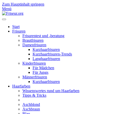
Zum Hauptinhalt springen
Menü
Start
Frisuren
Frisurentest und -beratung
Brautfrisuren
Damenfrisuren
Kurzhaarfrisuren
Kurzhaarfrisuren-Trends
Langhaarfrisuren
Kinderfrisuren
Für Mädchen
Für Jungs
Männerfrisuren
Kurzhaarfrisuren
Haarfarben
Wissenswertes rund um Haarfarben
Tipps & Tricks
Aschblond
Aschbraun
Blau