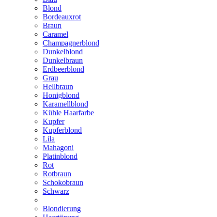
Blond
Bordeauxrot
Braun
Caramel
Champagnerblond
Dunkelblond
Dunkelbraun
Erdbeerblond
Grau
Hellbraun
Honigblond
Karamellblond
Kühle Haarfarbe
Kupfer
Kupferblond
Lila
Mahagoni
Platinblond
Rot
Rotbraun
Schokobraun
Schwarz
Blondierung