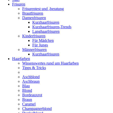
Frisuren
Frisurentest und -beratung
Brautfrisuren
Damenfrisuren
Kurzhaarfrisuren
Kurzhaarfrisuren-Trends
Langhaarfrisuren
Kinderfrisuren
Für Mädchen
Für Jungs
Männerfrisuren
Kurzhaarfrisuren
Haarfarben
Wissenswertes rund um Haarfarben
Tipps & Tricks
Aschblond
Aschbraun
Blau
Blond
Bordeauxrot
Braun
Caramel
Champagnerblond