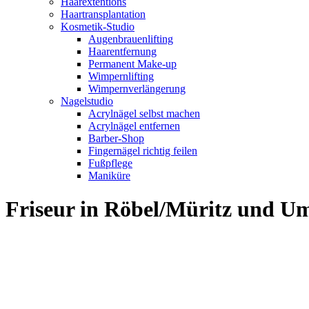
Haarextentions
Haartransplantation
Kosmetik-Studio
Augenbrauenlifting
Haarentfernung
Permanent Make-up
Wimpernlifting
Wimpernverlängerung
Nagelstudio
Acrylnägel selbst machen
Acrylnägel entfernen
Barber-Shop
Fingernägel richtig feilen
Fußpflege
Maniküre
Friseur in Röbel/Müritz und 