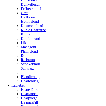
Dunkelblond
Dunkelbraun
Erdbeerblond
Grau
Hellbraun
Honigblond
Karamellblond
Kühle Haarfarbe
Kupfer
Kupferblond
Lila
Mahagoni
Platinblond
Rot
Rotbraun
Schokobraun
Schwarz
Blondierung
Haartönung
Ratgeber
Haare färben
Haarfarben
Haarpflege
Haarausfall