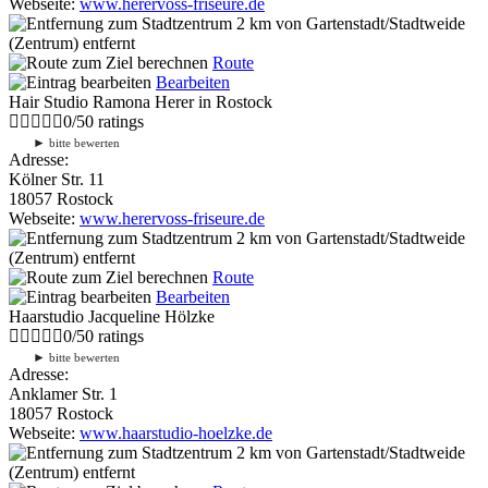
Webseite:
www.herervoss-friseure.de
2 km
von Gartenstadt/Stadtweide
(Zentrum) entfernt
Route
Bearbeiten
Hair Studio Ramona Herer in Rostock
0
/
5
0
ratings
►
bitte bewerten
Adresse:
Kölner Str. 11
18057 Rostock
Webseite:
www.herervoss-friseure.de
2 km
von Gartenstadt/Stadtweide
(Zentrum) entfernt
Route
Bearbeiten
Haarstudio Jacqueline Hölzke
0
/
5
0
ratings
►
bitte bewerten
Adresse:
Anklamer Str. 1
18057 Rostock
Webseite:
www.haarstudio-hoelzke.de
2 km
von Gartenstadt/Stadtweide
(Zentrum) entfernt