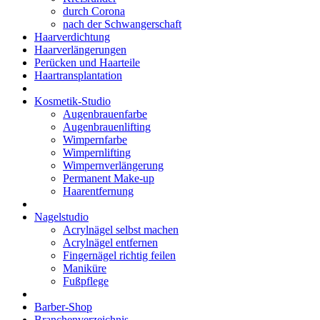
durch Corona
nach der Schwangerschaft
Haarverdichtung
Haarverlängerungen
Perücken und Haarteile
Haartransplantation
Kosmetik-Studio
Augenbrauenfarbe
Augenbrauenlifting
Wimpernfarbe
Wimpernlifting
Wimpernverlängerung
Permanent Make-up
Haarentfernung
Nagelstudio
Acrylnägel selbst machen
Acrylnägel entfernen
Fingernägel richtig feilen
Maniküre
Fußpflege
Barber-Shop
Branchenverzeichnis