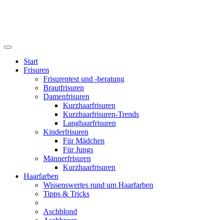
Start
Frisuren
Frisurentest und -beratung
Brautfrisuren
Damenfrisuren
Kurzhaarfrisuren
Kurzhaarfrisuren-Trends
Langhaarfrisuren
Kinderfrisuren
Für Mädchen
Für Jungs
Männerfrisuren
Kurzhaarfrisuren
Haarfarben
Wissenswertes rund um Haarfarben
Tipps & Tricks
Aschblond