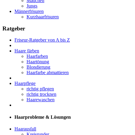
Mädchen
Jungs
Männerfrisuren
Kurzhaarfrisuren
Ratgeber
Friseur-Ratgeber von A bis Z
Haare färben
Haarfarben
Haartönung
Blondierung
Haarfarbe abmattieren
Haarpflege
richtig pflegen
richtig trocknen
Haarewaschen
Haarprobleme & Lösungen
Haarausfall
Kreisrunder