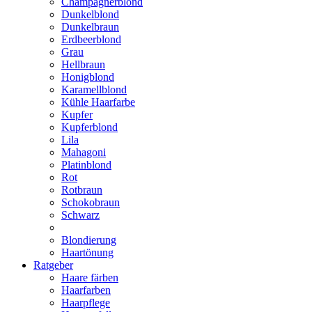
Champagnerblond
Dunkelblond
Dunkelbraun
Erdbeerblond
Grau
Hellbraun
Honigblond
Karamellblond
Kühle Haarfarbe
Kupfer
Kupferblond
Lila
Mahagoni
Platinblond
Rot
Rotbraun
Schokobraun
Schwarz
Blondierung
Haartönung
Ratgeber
Haare färben
Haarfarben
Haarpflege