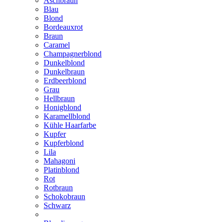
Aschbraun
Blau
Blond
Bordeauxrot
Braun
Caramel
Champagnerblond
Dunkelblond
Dunkelbraun
Erdbeerblond
Grau
Hellbraun
Honigblond
Karamellblond
Kühle Haarfarbe
Kupfer
Kupferblond
Lila
Mahagoni
Platinblond
Rot
Rotbraun
Schokobraun
Schwarz