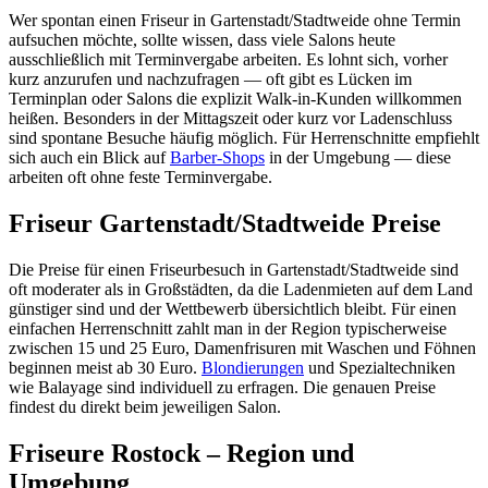
Wer spontan einen Friseur in Gartenstadt/Stadtweide ohne Termin
aufsuchen möchte, sollte wissen, dass viele Salons heute
ausschließlich mit Terminvergabe arbeiten. Es lohnt sich, vorher
kurz anzurufen und nachzufragen — oft gibt es Lücken im
Terminplan oder Salons die explizit Walk-in-Kunden willkommen
heißen. Besonders in der Mittagszeit oder kurz vor Ladenschluss
sind spontane Besuche häufig möglich. Für Herrenschnitte empfiehlt
sich auch ein Blick auf
Barber-Shops
in der Umgebung — diese
arbeiten oft ohne feste Terminvergabe.
Friseur Gartenstadt/Stadtweide Preise
Die Preise für einen Friseurbesuch in Gartenstadt/Stadtweide sind
oft moderater als in Großstädten, da die Ladenmieten auf dem Land
günstiger sind und der Wettbewerb übersichtlich bleibt. Für einen
einfachen Herrenschnitt zahlt man in der Region typischerweise
zwischen 15 und 25 Euro, Damenfrisuren mit Waschen und Föhnen
beginnen meist ab 30 Euro.
Blondierungen
und Spezialtechniken
wie Balayage sind individuell zu erfragen. Die genauen Preise
findest du direkt beim jeweiligen Salon.
Friseure Rostock – Region und
Umgebung