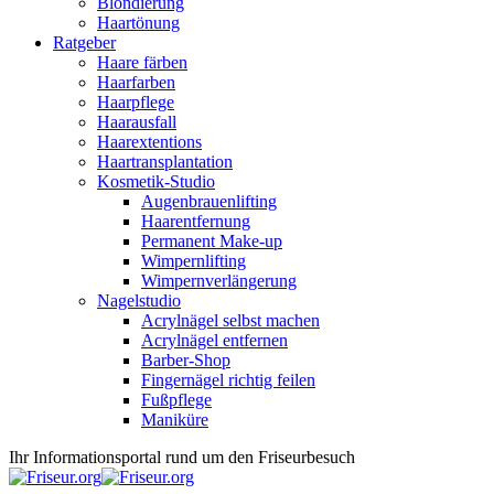
Blondierung
Haartönung
Ratgeber
Haare färben
Haarfarben
Haarpflege
Haarausfall
Haarextentions
Haartransplantation
Kosmetik-Studio
Augenbrauenlifting
Haarentfernung
Permanent Make-up
Wimpernlifting
Wimpernverlängerung
Nagelstudio
Acrylnägel selbst machen
Acrylnägel entfernen
Barber-Shop
Fingernägel richtig feilen
Fußpflege
Maniküre
Ihr Informationsportal rund um den Friseurbesuch