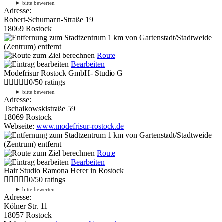
►
bitte bewerten
Adresse:
Robert-Schumann-Straße 19
18069 Rostock
1 km
von Gartenstadt/Stadtweide
(Zentrum) entfernt
Route
Bearbeiten
Modefrisur Rostock GmbH- Studio G
0
/
5
0
ratings
►
bitte bewerten
Adresse:
Tschaikowskistraße 59
18069 Rostock
Webseite:
www.modefrisur-rostock.de
1 km
von Gartenstadt/Stadtweide
(Zentrum) entfernt
Route
Bearbeiten
Hair Studio Ramona Herer in Rostock
0
/
5
0
ratings
►
bitte bewerten
Adresse:
Kölner Str. 11
18057 Rostock