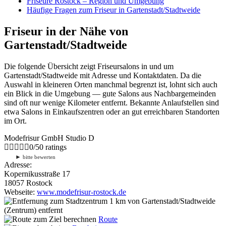
Friseure Rostock – Region und Umgebung
Häufige Fragen zum Friseur in Gartenstadt/Stadtweide
Friseur in der Nähe von
Gartenstadt/Stadtweide
Die folgende Übersicht zeigt Friseursalons in und um
Gartenstadt/Stadtweide mit Adresse und Kontaktdaten. Da die
Auswahl in kleineren Orten manchmal begrenzt ist, lohnt sich auch
ein Blick in die Umgebung — gute Salons aus Nachbargemeinden
sind oft nur wenige Kilometer entfernt. Bekannte Anlaufstellen sind
etwa Salons in Einkaufszentren oder an gut erreichbaren Standorten
im Ort.
Modefrisur GmbH Studio D
0
/
5
0
ratings
►
bitte bewerten
Adresse:
Kopernikusstraße 17
18057 Rostock
Webseite:
www.modefrisur-rostock.de
1 km
von Gartenstadt/Stadtweide
(Zentrum) entfernt
Route