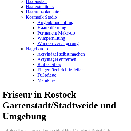
Haarausfall
Haarextentions
Haartransplantation
Kosmetik-Studio
Augenbrauenlifting
Haarentfernung
Permanent Make-up
Wimpernlifting
Wimpernverlängerung
Nagelstudio
Acrylnägel selbst machen
Acrylnägel entfernen
Barber-Shop
Fingernägel richtig feilen
Fußpflege
Maniküre
Friseur in Rostock
Gartenstadt/Stadtweide und
Umgebung
Redaktionell geprüft von der friseur.org-Redaktion | Aktualisiert: August 2026