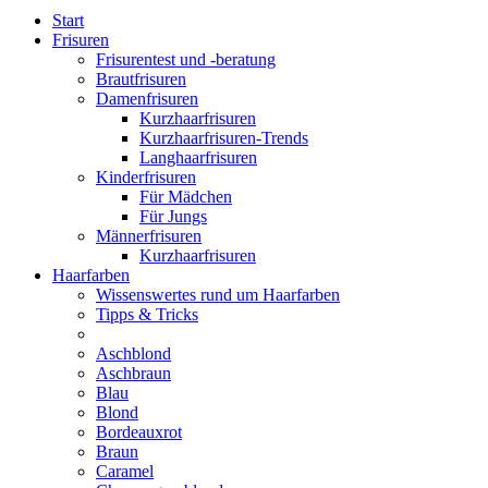
Start
Frisuren
Frisurentest und -beratung
Brautfrisuren
Damenfrisuren
Kurzhaarfrisuren
Kurzhaarfrisuren-Trends
Langhaarfrisuren
Kinderfrisuren
Für Mädchen
Für Jungs
Männerfrisuren
Kurzhaarfrisuren
Haarfarben
Wissenswertes rund um Haarfarben
Tipps & Tricks
Aschblond
Aschbraun
Blau
Blond
Bordeauxrot
Braun
Caramel