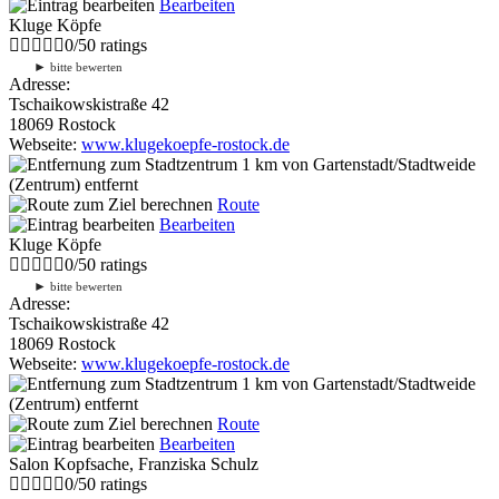
Bearbeiten
Kluge Köpfe
0
/
5
0
ratings
►
bitte bewerten
Adresse:
Tschaikowskistraße 42
18069 Rostock
Webseite:
www.klugekoepfe-rostock.de
1 km
von Gartenstadt/Stadtweide
(Zentrum) entfernt
Route
Bearbeiten
Kluge Köpfe
0
/
5
0
ratings
►
bitte bewerten
Adresse:
Tschaikowskistraße 42
18069 Rostock
Webseite:
www.klugekoepfe-rostock.de
1 km
von Gartenstadt/Stadtweide
(Zentrum) entfernt
Route
Bearbeiten
Salon Kopfsache, Franziska Schulz
0
/
5
0
ratings