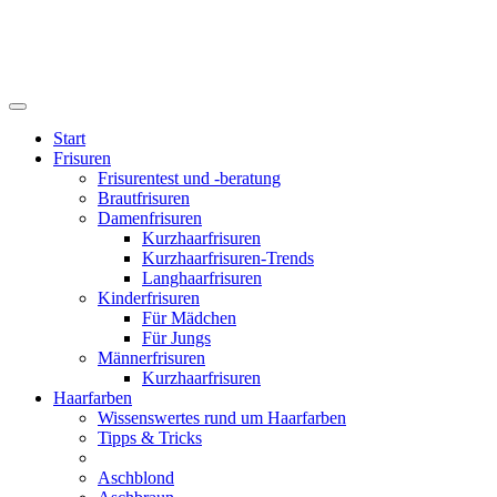
Start
Frisuren
Frisurentest und -beratung
Brautfrisuren
Damenfrisuren
Kurzhaarfrisuren
Kurzhaarfrisuren-Trends
Langhaarfrisuren
Kinderfrisuren
Für Mädchen
Für Jungs
Männerfrisuren
Kurzhaarfrisuren
Haarfarben
Wissenswertes rund um Haarfarben
Tipps & Tricks
Aschblond