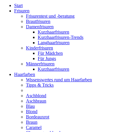
Start
Frisuren
Frisurentest und -beratung
Brautfrisuren
Damenfrisuren
Kurzhaarfrisuren
Kurzhaarfrisuren-Trends
Langhaarfrisuren
Kinderfrisuren
Für Mädchen
Für Jungs
Männerfrisuren
Kurzhaarfrisuren
Haarfarben
Wissenswertes rund um Haarfarben
Tipps & Tricks
Aschblond
Aschbraun
Blau
Blond
Bordeauxrot
Braun
Caramel