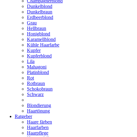
Champagnerblond
Dunkelblond
Dunkelbraun
Erdbeerblond
Grau
Hellbraun
Honigblond
Karamellblond
Kühle Haarfarbe
Kupfer
Kupferblond
Lila
Mahagoni
Platinblond
Rot
Rotbraun
Schokobraun
Schwarz
Blondierung
Haartönung
Ratgeber
Haare färben
Haarfarben
Haarpflege