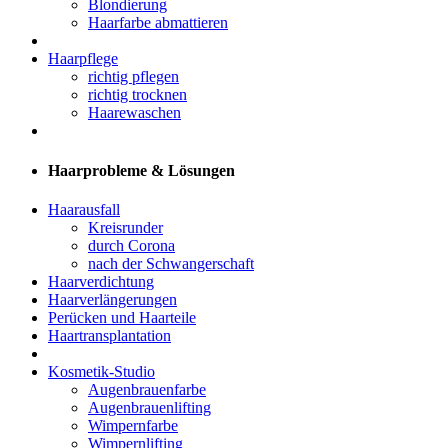
Blondierung
Haarfarbe abmattieren
Haarpflege
richtig pflegen
richtig trocknen
Haarewaschen
Haarprobleme & Lösungen
Haarausfall
Kreisrunder
durch Corona
nach der Schwangerschaft
Haarverdichtung
Haarverlängerungen
Perücken und Haarteile
Haartransplantation
Kosmetik-Studio
Augenbrauenfarbe
Augenbrauenlifting
Wimpernfarbe
Wimpernlifting