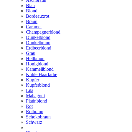
Aschbraun
Blau
Blond
Bordeauxrot
Braun
Caramel
Champagnerblond
Dunkelblond
Dunkelbraun
Erdbeerblond
Grau
Hellbraun
Honigblond
Karamellblond
Kühle Haarfarbe
Kupfer
Kupferblond
Lila
Mahagoni
Platinblond
Rot
Rotbraun
Schokobraun
Schwarz