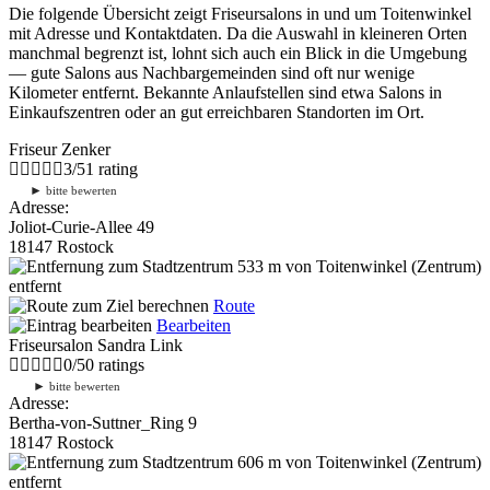
Die folgende Übersicht zeigt Friseursalons in und um Toitenwinkel
mit Adresse und Kontaktdaten. Da die Auswahl in kleineren Orten
manchmal begrenzt ist, lohnt sich auch ein Blick in die Umgebung
— gute Salons aus Nachbargemeinden sind oft nur wenige
Kilometer entfernt. Bekannte Anlaufstellen sind etwa Salons in
Einkaufszentren oder an gut erreichbaren Standorten im Ort.
Friseur Zenker
3
/
5
1
rating
►
bitte bewerten
Adresse:
Joliot-Curie-Allee 49
18147 Rostock
533 m
von Toitenwinkel (Zentrum)
entfernt
Route
Bearbeiten
Friseursalon Sandra Link
0
/
5
0
ratings
►
bitte bewerten
Adresse:
Bertha-von-Suttner_Ring 9
18147 Rostock
606 m
von Toitenwinkel (Zentrum)
entfernt