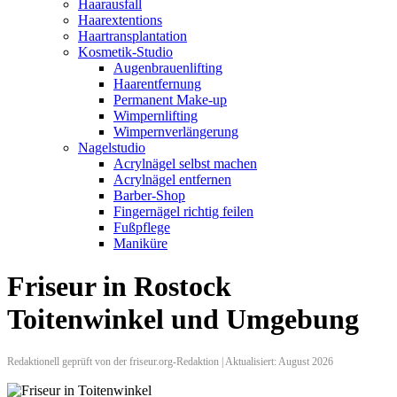
Haarausfall
Haarextentions
Haartransplantation
Kosmetik-Studio
Augenbrauenlifting
Haarentfernung
Permanent Make-up
Wimpernlifting
Wimpernverlängerung
Nagelstudio
Acrylnägel selbst machen
Acrylnägel entfernen
Barber-Shop
Fingernägel richtig feilen
Fußpflege
Maniküre
Friseur in Rostock
Toitenwinkel und Umgebung
Redaktionell geprüft von der friseur.org-Redaktion | Aktualisiert: August 2026