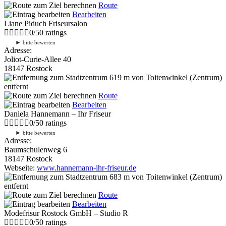
Route
Bearbeiten
Liane Piduch Friseursalon
0
/
5
0
ratings
►
bitte bewerten
Adresse:
Joliot-Curie-Allee 40
18147 Rostock
619 m
von Toitenwinkel (Zentrum)
entfernt
Route
Bearbeiten
Daniela Hannemann – Ihr Friseur
0
/
5
0
ratings
►
bitte bewerten
Adresse:
Baumschulenweg 6
18147 Rostock
Webseite:
www.hannemann-ihr-friseur.de
683 m
von Toitenwinkel (Zentrum)
entfernt
Route
Bearbeiten
Modefrisur Rostock GmbH – Studio R
0
/
5
0
ratings