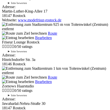
►
bitte bewerten
Adresse:
Martin-Luther-King-Allee 17
18147 Rostock
Webseite:
www.modefrisur-rostock.de
925 m
von Toitenwinkel (Zentrum)
entfernt
Route
Bearbeiten
Friseur Lounge Rostock
0
/
5
0
ratings
►
bitte bewerten
Adresse:
Hinrichsdorfer Str. 3a
18146 Rostock
1 km
von Toitenwinkel (Zentrum)
entfernt
Route
Bearbeiten
Zornows Haarstudio
0
/
5
0
ratings
►
bitte bewerten
Adresse:
Jawaharlal-Nehru-Straße 30
18147 Rostock