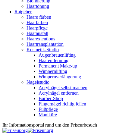
Blondierung
Haartönung
Ratgeber
Haare färben
Haarfarben
Haarpflege
Haarausfall
Haarextentions
Haartransplantation
Kosmetik-Studio
Augenbrauenlifting
Haarentfernung
Permanent Make-up
Wimpernlifting
Wimpernverlängerung
Nagelstudio
Acrylnägel selbst machen
Acrylnägel entfernen
Barber-Shop
Fingernägel richtig feilen
Fußpflege
Maniküre
Ihr Informationsportal rund um den Friseurbesuch