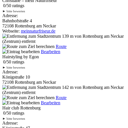
Christiane – mein Naturfriseur
0
/
5
0
ratings
►
bitte bewerten
Adresse:
Bahnhofstraße 4
72108 Rottenburg am Neckar
Webseite:
meinnaturfriseur.de
139 m
von Rottenburg am Neckar
(Zentrum) entfernt
Route
Bearbeiten
Hairstyling by Egon
0
/
5
0
ratings
►
bitte bewerten
Adresse:
Königstraße 10
72108 Rottenburg am Neckar
142 m
von Rottenburg am Neckar
(Zentrum) entfernt
Route
Bearbeiten
Hair club Rottenburg
0
/
5
0
ratings
►
bitte bewerten
Adresse: