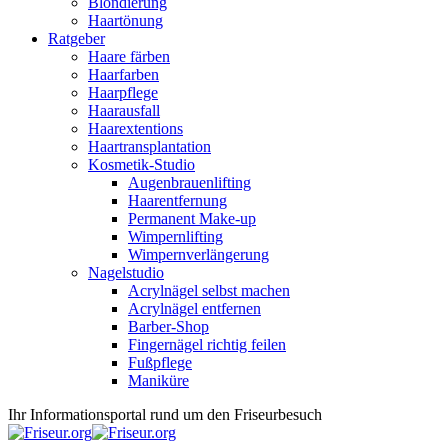
Blondierung
Haartönung
Ratgeber
Haare färben
Haarfarben
Haarpflege
Haarausfall
Haarextentions
Haartransplantation
Kosmetik-Studio
Augenbrauenlifting
Haarentfernung
Permanent Make-up
Wimpernlifting
Wimpernverlängerung
Nagelstudio
Acrylnägel selbst machen
Acrylnägel entfernen
Barber-Shop
Fingernägel richtig feilen
Fußpflege
Maniküre
Ihr Informationsportal rund um den Friseurbesuch