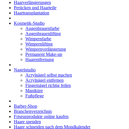
Haarverlängerungen
Perücken und Haarteile
Haartransplantation
Kosmetik-Studio
Augenbrauenfarbe
Augenbrauenlifting
Wimpernfarbe
Wimpernlifting
Wimpernverlängerung
Permanent Make-up
Haarentfernung
Nagelstudio
Acrylnägel selbst machen
Acrylnägel entfernen
Fingernägel richtig feilen
Maniküre
Fußpflege
Barber-Shop
Branchenverzeichnis
Friseurprodukte online kaufen
Haare spenden
Haare schneiden nach dem Mondkalender