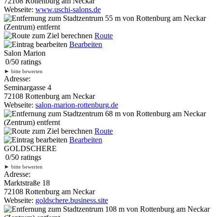
72108 Rottenburg am Neckar
Webseite:
www.uschi-salons.de
55 m
von Rottenburg am Neckar
(Zentrum) entfernt
Route
Bearbeiten
Salon Marion
0
/
5
0
ratings
►
bitte bewerten
Adresse:
Seminargasse 4
72108 Rottenburg am Neckar
Webseite:
salon-marion-rottenburg.de
68 m
von Rottenburg am Neckar
(Zentrum) entfernt
Route
Bearbeiten
GOLDSCHERE
0
/
5
0
ratings
►
bitte bewerten
Adresse:
Marktstraße 18
72108 Rottenburg am Neckar
Webseite:
goldschere.business.site
108 m
von Rottenburg am Neckar