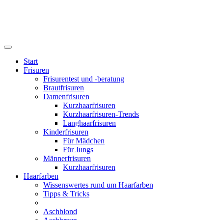
Start
Frisuren
Frisurentest und -beratung
Brautfrisuren
Damenfrisuren
Kurzhaarfrisuren
Kurzhaarfrisuren-Trends
Langhaarfrisuren
Kinderfrisuren
Für Mädchen
Für Jungs
Männerfrisuren
Kurzhaarfrisuren
Haarfarben
Wissenswertes rund um Haarfarben
Tipps & Tricks
Aschblond