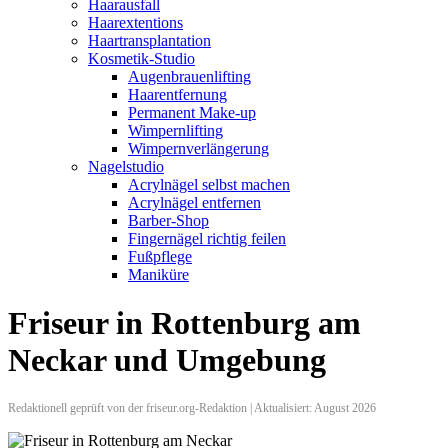
Haarausfall
Haarextentions
Haartransplantation
Kosmetik-Studio
Augenbrauenlifting
Haarentfernung
Permanent Make-up
Wimpernlifting
Wimpernverlängerung
Nagelstudio
Acrylnägel selbst machen
Acrylnägel entfernen
Barber-Shop
Fingernägel richtig feilen
Fußpflege
Maniküre
Friseur in Rottenburg am
Neckar und Umgebung
Redaktionell geprüft von der friseur.org-Redaktion | Aktualisiert: August 2026