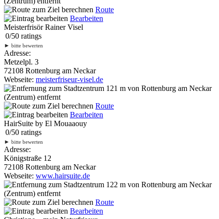
(Zentrum) entfernt
Route
Bearbeiten
Meisterfrisör Rainer Visel
0
/
5
0
ratings
►
bitte bewerten
Adresse:
Metzelpl. 3
72108 Rottenburg am Neckar
Webseite:
meisterfriseur-visel.de
121 m
von Rottenburg am Neckar
(Zentrum) entfernt
Route
Bearbeiten
HairSuite by El Mouaaouy
0
/
5
0
ratings
►
bitte bewerten
Adresse:
Königstraße 12
72108 Rottenburg am Neckar
Webseite:
www.hairsuite.de
122 m
von Rottenburg am Neckar
(Zentrum) entfernt
Route
Bearbeiten