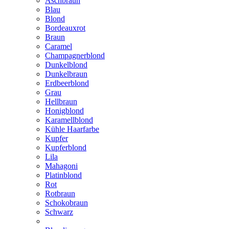
Aschbraun
Blau
Blond
Bordeauxrot
Braun
Caramel
Champagnerblond
Dunkelblond
Dunkelbraun
Erdbeerblond
Grau
Hellbraun
Honigblond
Karamellblond
Kühle Haarfarbe
Kupfer
Kupferblond
Lila
Mahagoni
Platinblond
Rot
Rotbraun
Schokobraun
Schwarz