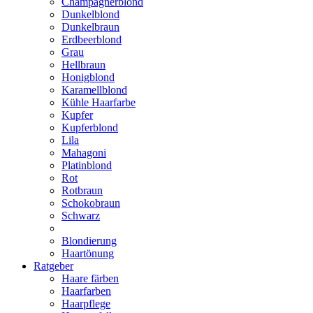
Champagnerblond
Dunkelblond
Dunkelbraun
Erdbeerblond
Grau
Hellbraun
Honigblond
Karamellblond
Kühle Haarfarbe
Kupfer
Kupferblond
Lila
Mahagoni
Platinblond
Rot
Rotbraun
Schokobraun
Schwarz
Blondierung
Haartönung
Ratgeber
Haare färben
Haarfarben
Haarpflege