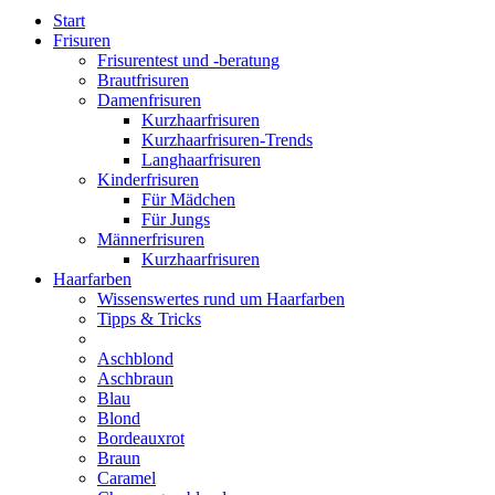
Start
Frisuren
Frisurentest und -beratung
Brautfrisuren
Damenfrisuren
Kurzhaarfrisuren
Kurzhaarfrisuren-Trends
Langhaarfrisuren
Kinderfrisuren
Für Mädchen
Für Jungs
Männerfrisuren
Kurzhaarfrisuren
Haarfarben
Wissenswertes rund um Haarfarben
Tipps & Tricks
Aschblond
Aschbraun
Blau
Blond
Bordeauxrot
Braun
Caramel