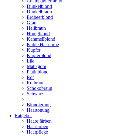
Champagnerblond
Dunkelblond
Dunkelbraun
Erdbeerblond
Grau
Hellbraun
Honigblond
Karamellblond
Kühle Haarfarbe
Kupfer
Kupferblond
Lila
Mahagoni
Platinblond
Rot
Rotbraun
Schokobraun
Schwarz
Blondierung
Haartönung
Ratgeber
Haare färben
Haarfarben
Haarpflege