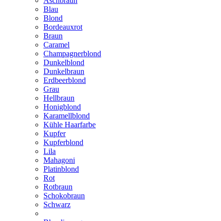
Aschbraun
Blau
Blond
Bordeauxrot
Braun
Caramel
Champagnerblond
Dunkelblond
Dunkelbraun
Erdbeerblond
Grau
Hellbraun
Honigblond
Karamellblond
Kühle Haarfarbe
Kupfer
Kupferblond
Lila
Mahagoni
Platinblond
Rot
Rotbraun
Schokobraun
Schwarz