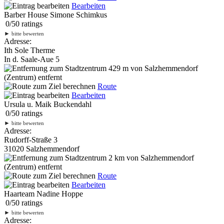
Bearbeiten
Barber House Simone Schimkus
0
/
5
0
ratings
►
bitte bewerten
Adresse:
Ith Sole Therme
In d. Saale-Aue 5
429 m
von Salzhemmendorf
(Zentrum) entfernt
Route
Bearbeiten
Ursula u. Maik Buckendahl
0
/
5
0
ratings
►
bitte bewerten
Adresse:
Rudorff-Straße 3
31020 Salzhemmendorf
2 km
von Salzhemmendorf
(Zentrum) entfernt
Route
Bearbeiten
Haarteam Nadine Hoppe
0
/
5
0
ratings
►
bitte bewerten
Adresse: