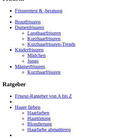
Frisurentest & -beratung
Brautfrisuren
Damenfrisuren
Langhaarfrisuren
Kurzhaarfrisuren
Kurzhaarfrisuren-Trends
Kinderfrisuren
Mädchen
Jungs
Männerfrisuren
Kurzhaarfrisuren
Ratgeber
Friseur-Ratgeber von A bis Z
Haare färben
Haarfarben
Haartönung
Blondierung
Haarfarbe abmattieren