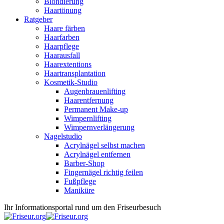
Blondierung
Haartönung
Ratgeber
Haare färben
Haarfarben
Haarpflege
Haarausfall
Haarextentions
Haartransplantation
Kosmetik-Studio
Augenbrauenlifting
Haarentfernung
Permanent Make-up
Wimpernlifting
Wimpernverlängerung
Nagelstudio
Acrylnägel selbst machen
Acrylnägel entfernen
Barber-Shop
Fingernägel richtig feilen
Fußpflege
Maniküre
Ihr Informationsportal rund um den Friseurbesuch