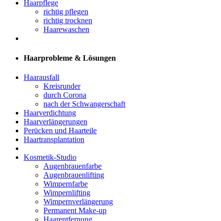
Haarpflege
richtig pflegen
richtig trocknen
Haarewaschen
Haarprobleme & Lösungen
Haarausfall
Kreisrunder
durch Corona
nach der Schwangerschaft
Haarverdichtung
Haarverlängerungen
Perücken und Haarteile
Haartransplantation
Kosmetik-Studio
Augenbrauenfarbe
Augenbrauenlifting
Wimpernfarbe
Wimpernlifting
Wimpernverlängerung
Permanent Make-up
Haarentfernung