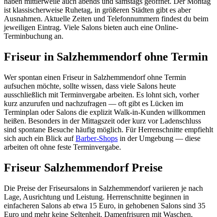
haben mittlerweile auch abends und samstags geöffnet. Der Montag
ist klassischerweise Ruhetag, in größeren Städten gibt es aber
Ausnahmen. Aktuelle Zeiten und Telefonnummern findest du beim
jeweiligen Eintrag. Viele Salons bieten auch eine Online-
Terminbuchung an.
Friseur in Salzhemmendorf ohne Termin
Wer spontan einen Friseur in Salzhemmendorf ohne Termin
aufsuchen möchte, sollte wissen, dass viele Salons heute
ausschließlich mit Terminvergabe arbeiten. Es lohnt sich, vorher
kurz anzurufen und nachzufragen — oft gibt es Lücken im
Terminplan oder Salons die explizit Walk-in-Kunden willkommen
heißen. Besonders in der Mittagszeit oder kurz vor Ladenschluss
sind spontane Besuche häufig möglich. Für Herrenschnitte empfiehlt
sich auch ein Blick auf
Barber-Shops
in der Umgebung — diese
arbeiten oft ohne feste Terminvergabe.
Friseur Salzhemmendorf Preise
Die Preise der Friseursalons in Salzhemmendorf variieren je nach
Lage, Ausrichtung und Leistung. Herrenschnitte beginnen in
einfacheren Salons ab etwa 15 Euro, in gehobenen Salons sind 35
Euro und mehr keine Seltenheit. Damenfrisuren mit Waschen,