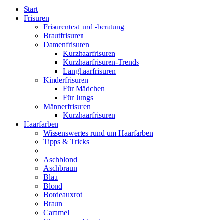
Start
Frisuren
Frisurentest und -beratung
Brautfrisuren
Damenfrisuren
Kurzhaarfrisuren
Kurzhaarfrisuren-Trends
Langhaarfrisuren
Kinderfrisuren
Für Mädchen
Für Jungs
Männerfrisuren
Kurzhaarfrisuren
Haarfarben
Wissenswertes rund um Haarfarben
Tipps & Tricks
Aschblond
Aschbraun
Blau
Blond
Bordeauxrot
Braun
Caramel