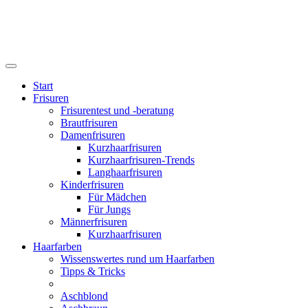
Start
Frisuren
Frisurentest und -beratung
Brautfrisuren
Damenfrisuren
Kurzhaarfrisuren
Kurzhaarfrisuren-Trends
Langhaarfrisuren
Kinderfrisuren
Für Mädchen
Für Jungs
Männerfrisuren
Kurzhaarfrisuren
Haarfarben
Wissenswertes rund um Haarfarben
Tipps & Tricks
Aschblond