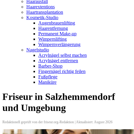
Haarausfall
Haarextentions
Haartransplantation
Kosmetik-Studio
Augenbrauenlifting
Haarentfernung
Permanent Make-up
Wimpernlifting
Wimpernverlängerung
Nagelstudio
Acrylnägel selbst machen
Acrylnägel entfernen
Barber-Shop
Fingernägel richtig feilen
Fußpflege
Maniküre
Friseur in Salzhemmendorf
und Umgebung
Redaktionell geprüft von der friseur.org-Redaktion | Aktualisiert: August 2026