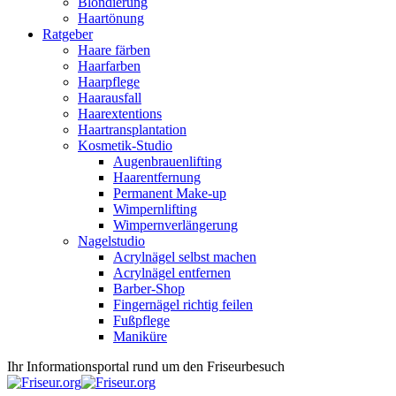
Blondierung
Haartönung
Ratgeber
Haare färben
Haarfarben
Haarpflege
Haarausfall
Haarextentions
Haartransplantation
Kosmetik-Studio
Augenbrauenlifting
Haarentfernung
Permanent Make-up
Wimpernlifting
Wimpernverlängerung
Nagelstudio
Acrylnägel selbst machen
Acrylnägel entfernen
Barber-Shop
Fingernägel richtig feilen
Fußpflege
Maniküre
Ihr Informationsportal rund um den Friseurbesuch