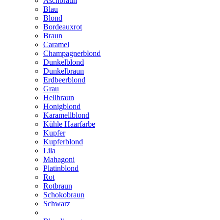
Aschbraun
Blau
Blond
Bordeauxrot
Braun
Caramel
Champagnerblond
Dunkelblond
Dunkelbraun
Erdbeerblond
Grau
Hellbraun
Honigblond
Karamellblond
Kühle Haarfarbe
Kupfer
Kupferblond
Lila
Mahagoni
Platinblond
Rot
Rotbraun
Schokobraun
Schwarz