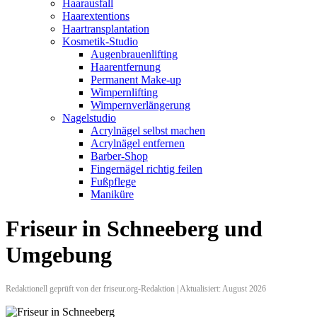
Haarausfall
Haarextentions
Haartransplantation
Kosmetik-Studio
Augenbrauenlifting
Haarentfernung
Permanent Make-up
Wimpernlifting
Wimpernverlängerung
Nagelstudio
Acrylnägel selbst machen
Acrylnägel entfernen
Barber-Shop
Fingernägel richtig feilen
Fußpflege
Maniküre
Friseur in Schneeberg und
Umgebung
Redaktionell geprüft von der friseur.org-Redaktion | Aktualisiert: August 2026