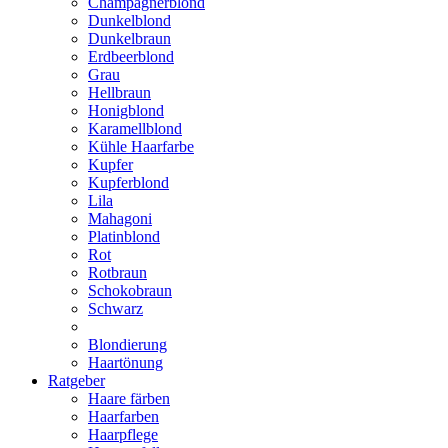
Champagnerblond
Dunkelblond
Dunkelbraun
Erdbeerblond
Grau
Hellbraun
Honigblond
Karamellblond
Kühle Haarfarbe
Kupfer
Kupferblond
Lila
Mahagoni
Platinblond
Rot
Rotbraun
Schokobraun
Schwarz
Blondierung
Haartönung
Ratgeber
Haare färben
Haarfarben
Haarpflege