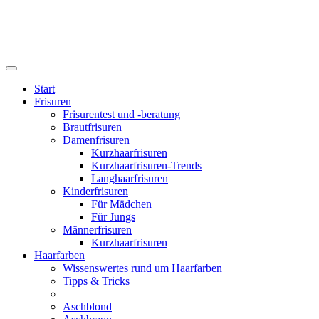
Start
Frisuren
Frisurentest und -beratung
Brautfrisuren
Damenfrisuren
Kurzhaarfrisuren
Kurzhaarfrisuren-Trends
Langhaarfrisuren
Kinderfrisuren
Für Mädchen
Für Jungs
Männerfrisuren
Kurzhaarfrisuren
Haarfarben
Wissenswertes rund um Haarfarben
Tipps & Tricks
Aschblond