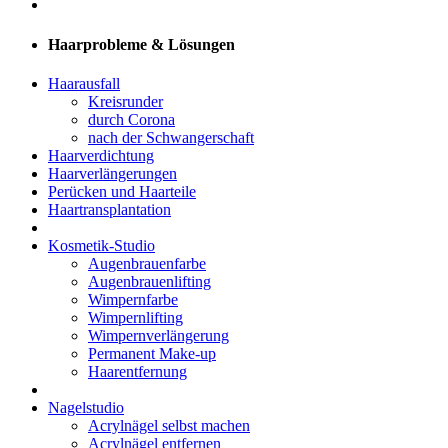
Haarprobleme & Lösungen
Haarausfall
Kreisrunder
durch Corona
nach der Schwangerschaft
Haarverdichtung
Haarverlängerungen
Perücken und Haarteile
Haartransplantation
Kosmetik-Studio
Augenbrauenfarbe
Augenbrauenlifting
Wimpernfarbe
Wimpernlifting
Wimpernverlängerung
Permanent Make-up
Haarentfernung
Nagelstudio
Acrylnägel selbst machen
Acrylnägel entfernen