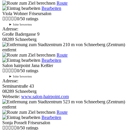
Route
Bearbeiten
Viola Wohner Friseursalon
0
/
5
0
ratings
►
bitte bewerten
Adresse:
Große Badergasse 9
08289 Schneeberg
210 m
von Schneeberg (Zentrum)
entfernt
Route
Bearbeiten
Salon hairpoint Jana Keßler
0
/
5
0
ratings
►
bitte bewerten
Adresse:
Seminarstraße 43
08289 Schneeberg
Webseite:
www.salon-hairpoint.com
523 m
von Schneeberg (Zentrum)
entfernt
Route
Bearbeiten
Sonja Posselt Friseursalon
0
/
5
0
ratings