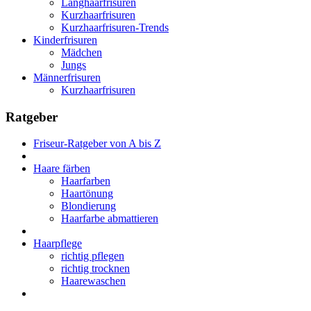
Langhaarfrisuren
Kurzhaarfrisuren
Kurzhaarfrisuren-Trends
Kinderfrisuren
Mädchen
Jungs
Männerfrisuren
Kurzhaarfrisuren
Ratgeber
Friseur-Ratgeber von A bis Z
Haare färben
Haarfarben
Haartönung
Blondierung
Haarfarbe abmattieren
Haarpflege
richtig pflegen
richtig trocknen
Haarewaschen