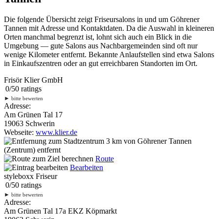
Die folgende Übersicht zeigt Friseursalons in und um Göhrener
Tannen mit Adresse und Kontaktdaten. Da die Auswahl in kleineren
Orten manchmal begrenzt ist, lohnt sich auch ein Blick in die
Umgebung — gute Salons aus Nachbargemeinden sind oft nur
wenige Kilometer entfernt. Bekannte Anlaufstellen sind etwa Salons
in Einkaufszentren oder an gut erreichbaren Standorten im Ort.
Frisör Klier GmbH
0
/
5
0
ratings
►
bitte bewerten
Adresse:
Am Grünen Tal 17
19063 Schwerin
Webseite:
www.klier.de
3 km
von Göhrener Tannen
(Zentrum) entfernt
Route
Bearbeiten
styleboxx Friseur
0
/
5
0
ratings
►
bitte bewerten
Adresse:
Am Grünen Tal 17a EKZ Köpmarkt