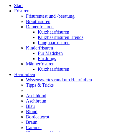
Start
Frisuren
Frisurentest und -beratung
Brautfrisuren
Damenfrisuren
Kurzhaarfrisuren
Kurzhaarfrisuren-Trends
Langhaarfrisuren
Kinderfrisuren
Für Mädchen
Für Jungs
Männerfrisuren
Kurzhaarfrisuren
Haarfarben
Wissenswertes rund um Haarfarben
Tipps & Tricks
Aschblond
Aschbraun
Blau
Blond
Bordeauxrot
Braun
Caramel