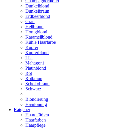
Champagnerblond
Dunkelblond
Dunkelbraun
Erdbeerblond
Grau
Hellbraun
Honigblond
Karamellblond
Kühle Haarfarbe
Kupfer
Kupferblond
Lila
Mahagoni
Platinblond
Rot
Rotbraun
Schokobraun
Schwarz
Blondierung
Haartönung
Ratgeber
Haare färben
Haarfarben
Haarpflege