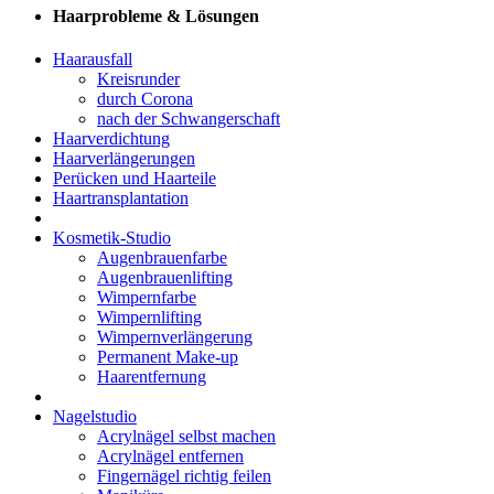
Haarprobleme & Lösungen
Haarausfall
Kreisrunder
durch Corona
nach der Schwangerschaft
Haarverdichtung
Haarverlängerungen
Perücken und Haarteile
Haartransplantation
Kosmetik-Studio
Augenbrauenfarbe
Augenbrauenlifting
Wimpernfarbe
Wimpernlifting
Wimpernverlängerung
Permanent Make-up
Haarentfernung
Nagelstudio
Acrylnägel selbst machen
Acrylnägel entfernen
Fingernägel richtig feilen