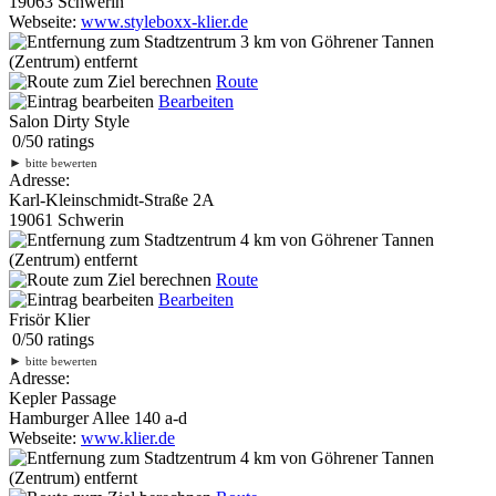
19063 Schwerin
Webseite:
www.styleboxx-klier.de
3 km
von Göhrener Tannen
(Zentrum) entfernt
Route
Bearbeiten
Salon Dirty Style
0
/
5
0
ratings
►
bitte bewerten
Adresse:
Karl-Kleinschmidt-Straße 2A
19061 Schwerin
4 km
von Göhrener Tannen
(Zentrum) entfernt
Route
Bearbeiten
Frisör Klier
0
/
5
0
ratings
►
bitte bewerten
Adresse:
Kepler Passage
Hamburger Allee 140 a-d
Webseite:
www.klier.de
4 km
von Göhrener Tannen
(Zentrum) entfernt