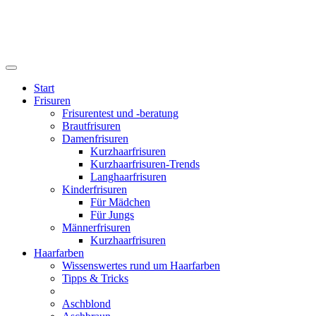
Start
Frisuren
Frisurentest und -beratung
Brautfrisuren
Damenfrisuren
Kurzhaarfrisuren
Kurzhaarfrisuren-Trends
Langhaarfrisuren
Kinderfrisuren
Für Mädchen
Für Jungs
Männerfrisuren
Kurzhaarfrisuren
Haarfarben
Wissenswertes rund um Haarfarben
Tipps & Tricks
Aschblond