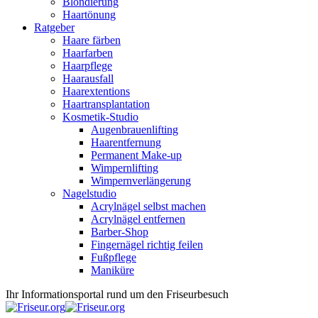
Blondierung
Haartönung
Ratgeber
Haare färben
Haarfarben
Haarpflege
Haarausfall
Haarextentions
Haartransplantation
Kosmetik-Studio
Augenbrauenlifting
Haarentfernung
Permanent Make-up
Wimpernlifting
Wimpernverlängerung
Nagelstudio
Acrylnägel selbst machen
Acrylnägel entfernen
Barber-Shop
Fingernägel richtig feilen
Fußpflege
Maniküre
Ihr Informationsportal rund um den Friseurbesuch