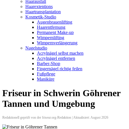
Haarausfall
Haarextentions
Haartransplantation
Kosmetik-Studio
Augenbrauenlifting
Haarentfernung
Permanent Make-up
Wimpernlifting
Wimpernverlängerung
Nagelstudio
Acrylnägel selbst machen
Acrylnägel entfernen
Barber-Shop
Fingernägel richtig feilen
Fußpflege
Maniküre
Friseur in Schwerin Göhrener
Tannen und Umgebung
Redaktionell geprüft von der friseur.org-Redaktion | Aktualisiert: August 2026