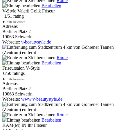
Route
Bearbeiten
V-Style Valerij Golik Friseur
1
/
5
1
rating
►
bitte bewerten
Adresse:
Berliner Platz 2
19063 Schwerin
Webseite:
v-beautystyle.de
4 km
von Göhrener Tannen
(Zentrum) entfernt
Route
Bearbeiten
Friseursalon V-Style
0
/
5
0
ratings
►
bitte bewerten
Adresse:
Berliner Platz 2
19063 Schwerin
Webseite:
www.v-beautystyle.de
4 km
von Göhrener Tannen
(Zentrum) entfernt
Route
Bearbeiten
KAM(M) IN Ihr Friseur