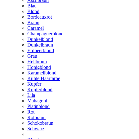
Aschbraun
Blau
Blond
Bordeauxrot
Braun
Caramel
Champagnerblond
Dunkelblond
Dunkelbraun
Erdbeerblond
Grau
Hellbraun
Honigblond
Karamellblond
Kühle Haarfarbe
Kupfer
Kupferblond
Lila
Mahagoni
Platinblond
Rot
Rotbraun
Schokobraun
Schwarz